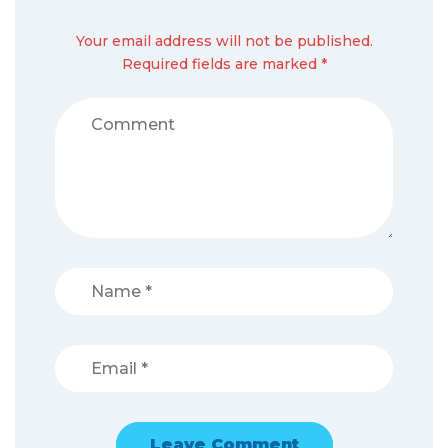
Your email address will not be published.
Required fields are marked *