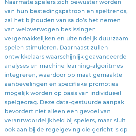
Naarmate spelers zich bewuster worden
van hun bestedingspatroon en speltrends,
zal het bijhouden van saldo’s het nemen
van weloverwogen beslissingen
vergemakkelijken en uiteindelijk duurzaam
spelen stimuleren. Daarnaast zullen
ontwikkelaars waarschijnlijk geavanceerde
analyses en machine learning-algoritmes
integreren, waardoor op maat gemaakte
aanbevelingen en specifieke promoties
mogelijk worden op basis van individueel
spelgedrag. Deze data-gestuurde aanpak
bevordert niet alleen een gevoel van
verantwoordelijkheid bij spelers, maar sluit
ook aan bij de regelgeving die gericht is op