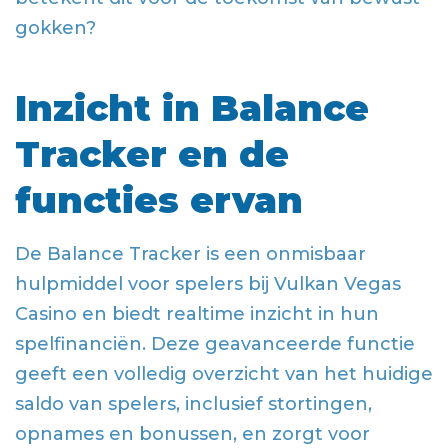
gokken?
Inzicht in Balance
Tracker en de
functies ervan
De Balance Tracker is een onmisbaar
hulpmiddel voor spelers bij Vulkan Vegas
Casino en biedt realtime inzicht in hun
spelfinanciën. Deze geavanceerde functie
geeft een volledig overzicht van het huidige
saldo van spelers, inclusief stortingen,
opnames en bonussen, en zorgt voor