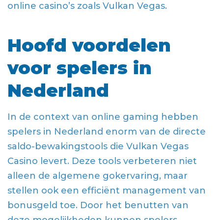
online casino’s zoals Vulkan Vegas.
Hoofd voordelen
voor spelers in
Nederland
In de context van online gaming hebben
spelers in Nederland enorm van de directe
saldo-bewakingstools die Vulkan Vegas
Casino levert. Deze tools verbeteren niet
alleen de algemene gokervaring, maar
stellen ook een efficiënt management van
bonusgeld toe. Door het benutten van
deze mogelijkheden kunnen spelers