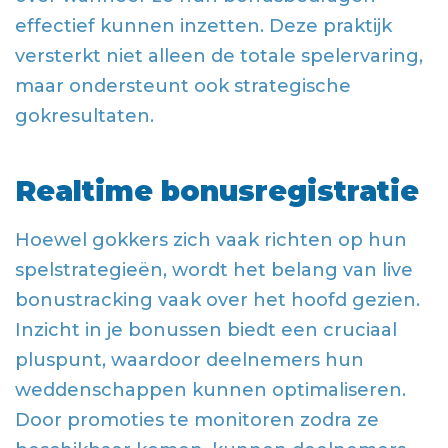
effectief kunnen inzetten. Deze praktijk
versterkt niet alleen de totale spelervaring,
maar ondersteunt ook strategische
gokresultaten.
Realtime bonusregistratie
Hoewel gokkers zich vaak richten op hun
spelstrategieën, wordt het belang van live
bonustracking vaak over het hoofd gezien.
Inzicht in je bonussen biedt een cruciaal
pluspunt, waardoor deelnemers hun
weddenschappen kunnen optimaliseren.
Door promoties te monitoren zodra ze