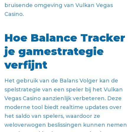
bruisende omgeving van Vulkan Vegas
Casino.
Hoe Balance Tracker
je gamestrategie
verfijnt
Het gebruik van de Balans Volger kan de
spelstrategie van een speler bij het Vulkan
Vegas Casino aanzienlijk verbeteren. Deze
moderne tool biedt realtime updates over
het saldo van spelers, waardoor ze
weloverwogen beslissingen kunnen nemen