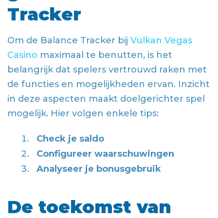
Tracker
Om de Balance Tracker bij
Vulkan Vegas
Casino
maximaal te benutten, is het
belangrijk dat spelers vertrouwd raken met
de functies en mogelijkheden ervan. Inzicht
in deze aspecten maakt doelgerichter spel
mogelijk. Hier volgen enkele tips:
Check je saldo
Configureer waarschuwingen
Analyseer je bonusgebruik
De toekomst van