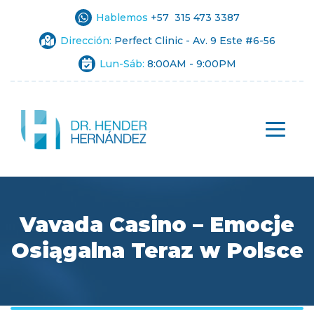
Hablemos
+57 315 473 3387
Dirección:
Perfect Clinic - Av. 9 Este #6-56
Lun-Sáb:
8:00AM - 9:00PM
Vavada Casino – Emocje
Osiągalna Teraz w Polsce