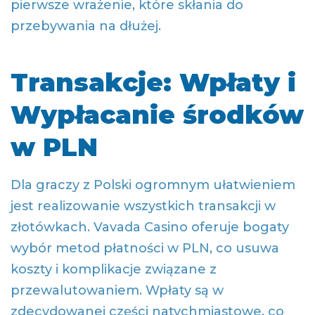
pierwsze wrażenie, które skłania do
przebywania na dłużej.
Transakcje: Wpłaty i
Wypłacanie środków
w PLN
Dla graczy z Polski ogromnym ułatwieniem
jest realizowanie wszystkich transakcji w
złotówkach. Vavada Casino oferuje bogaty
wybór metod płatności w PLN, co usuwa
koszty i komplikacje związane z
przewalutowaniem. Wpłaty są w
zdecydowanej części natychmiastowe, co