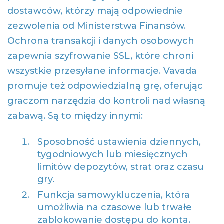
dostawców, którzy mają odpowiednie
zezwolenia od Ministerstwa Finansów.
Ochrona transakcji i danych osobowych
zapewnia szyfrowanie SSL, które chroni
wszystkie przesyłane informacje. Vavada
promuje też odpowiedzialną grę, oferując
graczom narzędzia do kontroli nad własną
zabawą. Są to między innymi:
Sposobność ustawienia dziennych,
tygodniowych lub miesięcznych
limitów depozytów, strat oraz czasu
gry.
Funkcja samowykluczenia, która
umożliwia na czasowe lub trwałe
zablokowanie dostępu do konta.