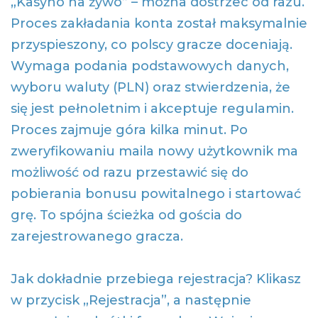
„Kasyno na żywo” – można dostrzec od razu.
Proces zakładania konta został maksymalnie
przyspieszony, co polscy gracze doceniają.
Wymaga podania podstawowych danych,
wyboru waluty (PLN) oraz stwierdzenia, że
się jest pełnoletnim i akceptuje regulamin.
Proces zajmuje góra kilka minut. Po
zweryfikowaniu maila nowy użytkownik ma
możliwość od razu przestawić się do
pobierania bonusu powitalnego i startować
grę. To spójna ścieżka od gościa do
zarejestrowanego gracza.
Jak dokładnie przebiega rejestracja? Klikasz
w przycisk „Rejestracja”, a następnie