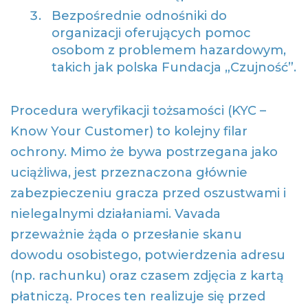
Bezpośrednie odnośniki do
organizacji oferujących pomoc
osobom z problemem hazardowym,
takich jak polska Fundacja „Czujność”.
Procedura weryfikacji tożsamości (KYC –
Know Your Customer) to kolejny filar
ochrony. Mimo że bywa postrzegana jako
uciążliwa, jest przeznaczona głównie
zabezpieczeniu gracza przed oszustwami i
nielegalnymi działaniami. Vavada
przeważnie żąda o przesłanie skanu
dowodu osobistego, potwierdzenia adresu
(np. rachunku) oraz czasem zdjęcia z kartą
płatniczą. Proces ten realizuje się przed