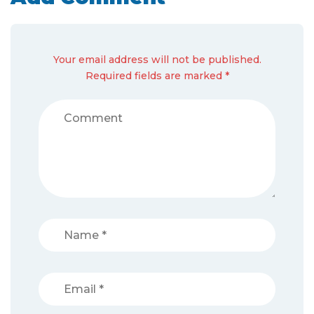
Your email address will not be published.
Required fields are marked *