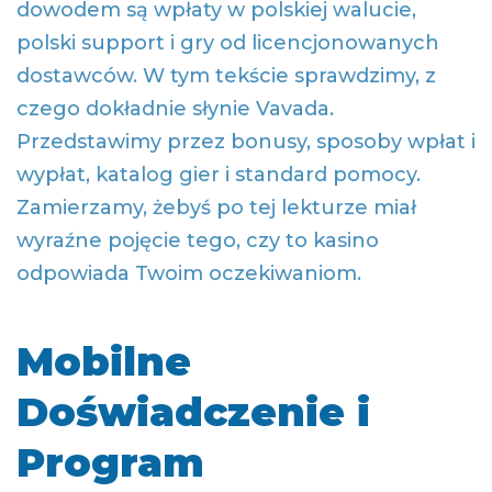
dowodem są wpłaty w polskiej walucie,
polski support i gry od licencjonowanych
dostawców. W tym tekście sprawdzimy, z
czego dokładnie słynie Vavada.
Przedstawimy przez bonusy, sposoby wpłat i
wypłat, katalog gier i standard pomocy.
Zamierzamy, żebyś po tej lekturze miał
wyraźne pojęcie tego, czy to kasino
odpowiada Twoim oczekiwaniom.
Mobilne
Doświadczenie i
Program