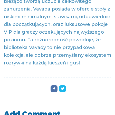
bieżąco tworzą uczucie całkowitego
zanurzenia. Vavada posiada w ofercie stoły z
niskimi minimalnymi stawkami, odpowiednie
dla początkujących, oraz luksusowe pokoje
VIP dla graczy oczekujących najwyższego
poziomu. Ta różnorodność powoduje, że
biblioteka Vavady to nie przypadkowa
kolekcja, ale dobrze przemyślany ekosystem
rozrywki na każdą kieszeń i gust.
Add Comment