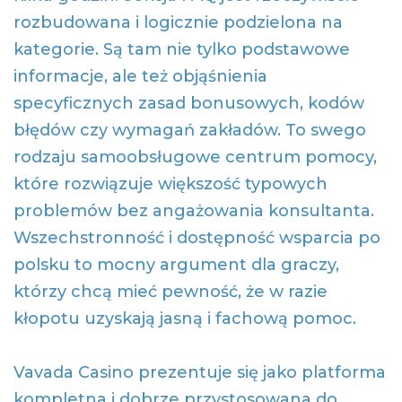
rozbudowana i logicznie podzielona na
kategorie. Są tam nie tylko podstawowe
informacje, ale też objąśnienia
specyficznych zasad bonusowych, kodów
błędów czy wymagań zakładów. To swego
rodzaju samoobsługowe centrum pomocy,
które rozwiązuje większość typowych
problemów bez angażowania konsultanta.
Wszechstronność i dostępność wsparcia po
polsku to mocny argument dla graczy,
którzy chcą mieć pewność, że w razie
kłopotu uzyskają jasną i fachową pomoc.
Vavada Casino prezentuje się jako platforma
kompletna i dobrze przystosowana do