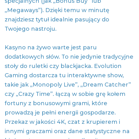
specjalnych (jak „Bonus Buy” lub
„Megaways”). Dzięki temu w minutę
znajdziesz tytuł idealnie pasujący do
Twojego nastroju.
Kasyno na żywo warte jest paru
dodatkowych słów. To nie jedynie tradycyjne
stoły do ruletki czy blackjacka. Evolution
Gaming dostarcza tu interaktywne show,
takie jak „Monopoly Live”, „Dream Catcher”
czy „Crazy Time”. łączą w sobie grę kołem
fortuny z bonusowymi grami, które
prowadzą je pełni energii gospodarze.
Przekaz w jakości 4K, czat z krupierem i
innymi graczami oraz dane statystyczne na