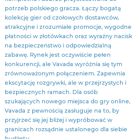
potrzeb polskiego gracza. Łączy bogatą
kolekcję gier od czołowych dostawców,
atrakcyjne i zrozumiałe promocje, wygodne
płatności w złotówkach oraz wyraźny nacisk
na bezpieczeństwo i odpowiedzialną
zabawę. Rynek jest oczywiście pełen
konkurencji, ale Vavada wyróżnia się tym
zrównoważonym połączeniem. Zapewnia
ekscytację rozgrywki, ale w przejrzystych i
bezpiecznych ramach. Dla osób
szukających nowego miejsca do gry online,
Vavada z pewnością zasługuje na to, by
przyjrzeć się jej bliżej i wypróbować w
granicach rozsądnie ustalonego dla siebie
budżetu.