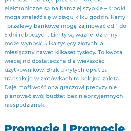
elektroniczne są najbardziej szybkie – środki
mogą znaleźć się w ciągu kilku godzin. Karty
i przelewy bankowe mogą zajmować od 1 do
5 dni roboczych. Limity są ważne: dzienny
może wynosić kilka tysięcy złotych, a
miesięczny nawet kilkaset tysięcy. To kwota
więcej niż dostateczna dla większości
użytkowników. Brak ukrytych opłat za
transakcje w złotówkach to kolejna zaleta.
Daje możliwość ona graczowi precyzyjnie
planować swój budżet bez nieprzyjemnych
niespodzianek.
Promocje i Promocje