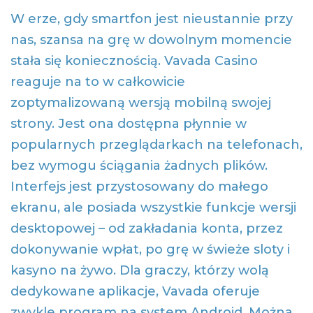
W erze, gdy smartfon jest nieustannie przy
nas, szansa na grę w dowolnym momencie
stała się koniecznością. Vavada Casino
reaguje na to w całkowicie
zoptymalizowaną wersją mobilną swojej
strony. Jest ona dostępna płynnie w
popularnych przeglądarkach na telefonach,
bez wymogu ściągania żadnych plików.
Interfejs jest przystosowany do małego
ekranu, ale posiada wszystkie funkcje wersji
desktopowej – od zakładania konta, przez
dokonywanie wpłat, po grę w świeże sloty i
kasyno na żywo. Dla graczy, którzy wolą
dedykowane aplikacje, Vavada oferuje
zwykle program na system Android. Można