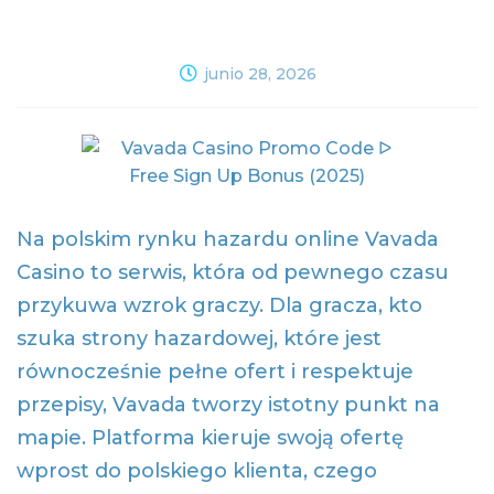
junio 28, 2026
Na polskim rynku hazardu online Vavada
Casino to serwis, która od pewnego czasu
przykuwa wzrok graczy. Dla gracza, kto
szuka strony hazardowej, które jest
równocześnie pełne ofert i respektuje
przepisy, Vavada tworzy istotny punkt na
mapie. Platforma kieruje swoją ofertę
wprost do polskiego klienta, czego