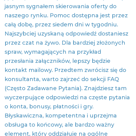
jasnym sygnałem skierowania oferty do
naszego rynku. Pomoc dostępna jest przez
całą dobę, przez siedem dni w tygodniu.
Najszybciej uzyskaną odpowiedź dostaniesz
przez czat na żywo. Dla bardziej złożonych
spraw, wymagających na przykład
przesłania załączników, lepszy będzie
kontakt mailowy. Przedtem zwrócisz się do
konsultanta, warto zajrzeć do sekcji FAQ
(Często Zadawane Pytania). Znajdziesz tam
wyczerpujące odpowiedzi na częste pytania
o konta, bonusy, płatności i gry.
Błyskawiczna, kompetentna i uprzejma
obsługa to końcowy, ale bardzo ważny
element, który oddziałuje na ogólne