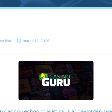
ice Bot
marzo 12, 2026
von Casino-Technologie ist mir klar geworden, wi