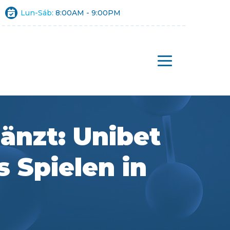
Lun-Sáb:
8:00AM - 9:00PM
änzt: Unibet
 Spielen in