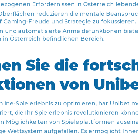
bezogenen Erfordernissen in Österreich lebend
Oberflächen reduzieren die mentale Beanspru
f Gaming-Freude und Strategie zu fokussieren.
en und automatisierte Anmeldefunktionen bie
 in Österreich befindlichen Bereich.
n Sie die fortsch
tionen von Unibe
nline-Spielerlebnis zu optimieren, hat Unibe
ert, die Ihr Spielerlebnis revolutionieren könne
n Möglichkeiten von Spieleplattformen auseinan
ge Wettsystem aufgefallen. Es ermöglicht Ihne