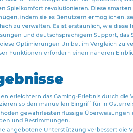
den Spielkomfort revolutionieren. Diese smart
nügen, indem sie es Benutzern ermöglichen, se
fach zu verwalten. Es ist erstaunlich, wie dies
lösungen und deutschsprachigem Support, das S
diese Optimierungen Unibet im Vergleich zu v
eser Funktionen erfordern einen näheren Einblic
gebnisse
en erleichtern das Gaming-Erlebnis durch die 
ieren so den manuellen Eingriff für in Österrei
hoden gewährleisten flüssige Überweisungen
ieben und Bestimmungen.
che angebotene Unterstützung verbessert die V