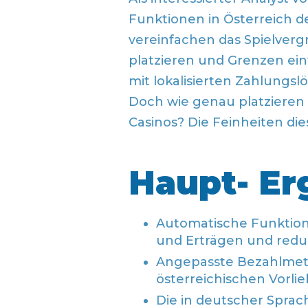
Funktionen in Österreich 
vereinfachen das Spielverg
platzieren und Grenzen ein
mit lokalisierten Zahlungs
Doch wie genau platzieren 
Casinos? Die Feinheiten di
Haupt- Er
Automatische Funktion
und Erträgen und reduz
Angepasste Bezahlmet
österreichischen Vorl
Die in deutscher Spra