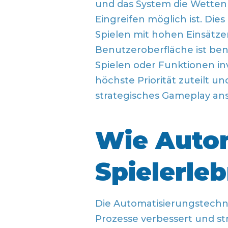
und das System die Wetten 
Eingreifen möglich ist. Dies
Spielen mit hohen Einsätzen
Benutzeroberfläche ist ben
Spielen oder Funktionen inv
höchste Priorität zuteilt un
strategisches Gameplay ans
Wie Autom
Spielerleb
Die Automatisierungstechn
Prozesse verbessert und str