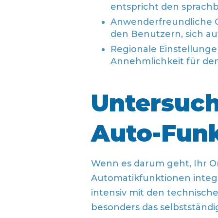
entspricht den sprach
Anwenderfreundliche 
den Benutzern, sich au
Regionale Einstellung
Annehmlichkeit für den
Untersuche
Auto-Funk
Wenn es darum geht, Ihr O
Automatikfunktionen integri
intensiv mit den technische
besonders das selbstständi