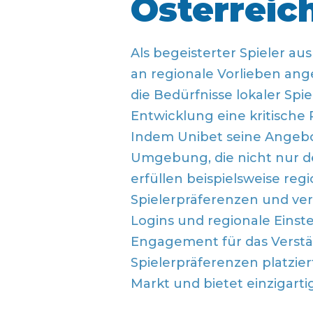
Österreic
Als begeisterter Spieler aus
an regionale Vorlieben ang
die Bedürfnisse lokaler Spi
Entwicklung eine kritische 
Indem Unibet seine Angebo
Umgebung, die nicht nur den
erfüllen beispielsweise re
Spielerpräferenzen und ver
Logins und regionale Einst
Engagement für das Verstä
Spielerpräferenzen platzie
Markt und bietet einzigart