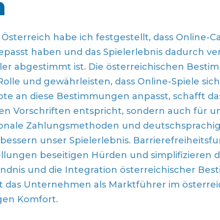
h
 Österreich habe ich festgestellt, dass Online-C
epasst haben und das Spielerlebnis dadurch ve
eler abgestimmt ist. Die österreichischen Best
Rolle und gewährleisten, dass Online-Spiele sic
te an diese Bestimmungen anpasst, schafft d
 Vorschriften entspricht, sondern auch für uns
gionale Zahlungsmethoden und deutschsprachig
bessern unser Spielerlebnis. Barrierefreiheits
ellungen beseitigen Hürden und simplifizieren
ndnis und die Integration österreichischer B
rt das Unternehmen als Marktführer im österrei
igen Komfort.