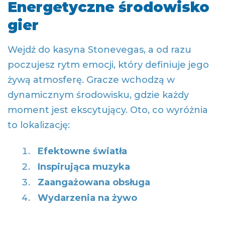
Energetyczne środowisko
gier
Wejdź do kasyna Stonevegas, a od razu
poczujesz rytm emocji, który definiuje jego
żywą atmosferę. Gracze wchodzą w
dynamicznym środowisku, gdzie każdy
moment jest ekscytujący. Oto, co wyróżnia
to lokalizację:
Efektowne światła
Inspirująca muzyka
Zaangażowana obsługa
Wydarzenia na żywo