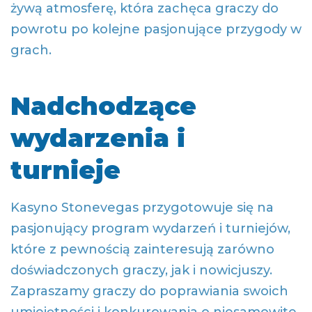
żywą atmosferę, która zachęca graczy do
powrotu po kolejne pasjonujące przygody w
grach.
Nadchodzące
wydarzenia i
turnieje
Kasyno Stonevegas przygotowuje się na
pasjonujący program wydarzeń i turniejów,
które z pewnością zainteresują zarówno
doświadczonych graczy, jak i nowicjuszy.
Zapraszamy graczy do poprawiania swoich