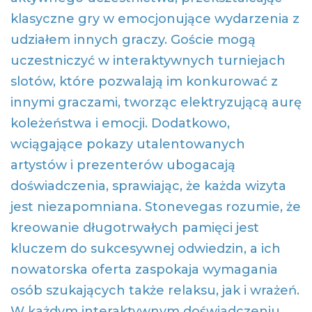
klasyczne gry w emocjonujące wydarzenia z
udziałem innych graczy. Goście mogą
uczestniczyć w interaktywnych turniejach
slotów, które pozwalają im konkurować z
innymi graczami, tworząc elektryzującą aurę
koleżeństwa i emocji. Dodatkowo,
wciągające pokazy utalentowanych
artystów i prezenterów ubogacają
doświadczenia, sprawiając, że każda wizyta
jest niezapomniana. Stonevegas rozumie, że
kreowanie długotrwałych pamięci jest
kluczem do sukcesywnej odwiedzin, a ich
nowatorska oferta zaspokaja wymagania
osób szukających także relaksu, jak i wrażeń.
W każdym interaktywnym doświadczeniu