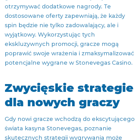
otrzymywać dodatkowe nagrody. Te
dostosowane oferty zapewniają, że każdy
spin będzie nie tylko zadowalający, ale i
wyjątkowy. Wykorzystując tych
ekskluzywnych promocji, gracze mogą
poprawić swoje wrażenia i zmaksymalizować
potencjalne wygrane w Stonevegas Casino.
Zwycięskie strategie
dla nowych graczy
Gdy nowi gracze wchodzą do ekscytującego
świata kasyna Stonevegas, poznanie
skutecznych strategii wygrywania może