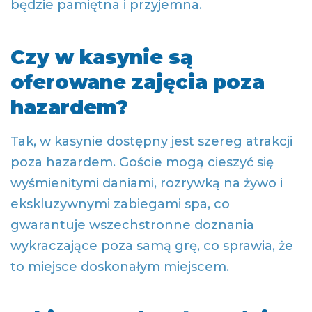
będzie pamiętna i przyjemna.
Czy w kasynie są
oferowane zajęcia poza
hazardem?
Tak, w kasynie dostępny jest szereg atrakcji
poza hazardem. Goście mogą cieszyć się
wyśmienitymi daniami, rozrywką na żywo i
ekskluzywnymi zabiegami spa, co
gwarantuje wszechstronne doznania
wykraczające poza samą grę, co sprawia, że
to miejsce doskonałym miejscem.