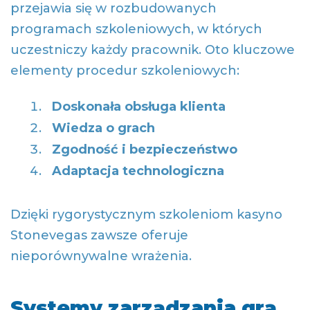
przejawia się w rozbudowanych
programach szkoleniowych, w których
uczestniczy każdy pracownik. Oto kluczowe
elementy procedur szkoleniowych:
Doskonała obsługa klienta
Wiedza o grach
Zgodność i bezpieczeństwo
Adaptacja technologiczna
Dzięki rygorystycznym szkoleniom kasyno
Stonevegas zawsze oferuje
nieporównywalne wrażenia.
Systemy zarządzania grą