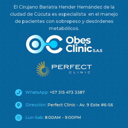
El Cirujano Baríatra Hender Hernández de la
ciudad de Cúcuta es especialista en el manejo
de pacientes con sobrepeso y desórdenes
metabólicos.
WhatsApp:
+57 315 473 3387
Dirección:
Perfect Clinic - Av. 9 Este #6-56
Lun-Sab:
8:00AM - 9:00PM