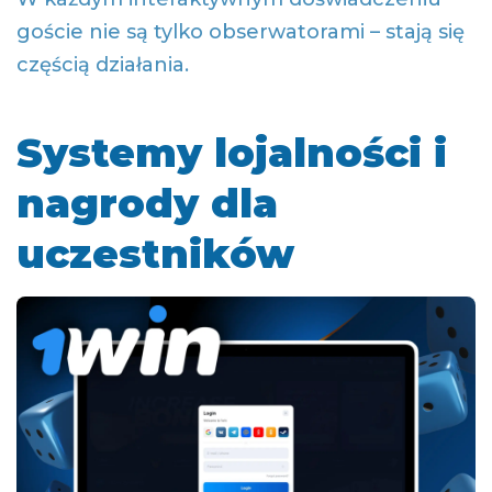
goście nie są tylko obserwatorami – stają się
częścią działania.
Systemy lojalności i
nagrody dla
uczestników