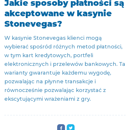
Jakie sposoby płatności są
akceptowane w kasynie
Stonevegas?
W kasynie Stonevegas klienci mogą
wybierać spośród różnych metod płatności,
w tym kart kredytowych, portfeli
elektronicznych i przelewów bankowych. Ta
warianty gwarantuje każdemu wygodę,
pozwalając na płynne transakcje i
równocześnie pozwalając korzystać z
ekscytującymi wrażeniami z gry.