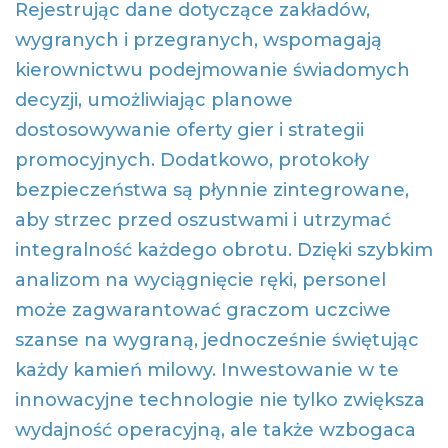
Rejestrując dane dotyczące zakładów,
wygranych i przegranych, wspomagają
kierownictwu podejmowanie świadomych
decyzji, umożliwiając planowe
dostosowywanie oferty gier i strategii
promocyjnych. Dodatkowo, protokoły
bezpieczeństwa są płynnie zintegrowane,
aby strzec przed oszustwami i utrzymać
integralność każdego obrotu. Dzięki szybkim
analizom na wyciągnięcie ręki, personel
może zagwarantować graczom uczciwe
szanse na wygraną, jednocześnie świętując
każdy kamień milowy. Inwestowanie w te
innowacyjne technologie nie tylko zwiększa
wydajność operacyjną, ale także wzbogaca