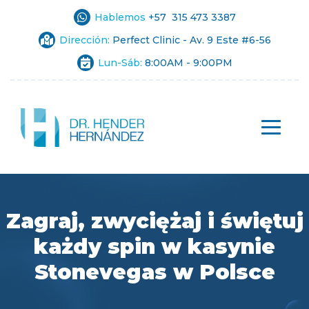
Hablemos
+57 315 473 3387
Dirección:
Perfect Clinic - Av. 9 Este #6-56
Lun-Sáb:
8:00AM - 9:00PM
Zagraj, zwyciężaj i świętuj
każdy spin w kasynie
Stonevegas w Polsce