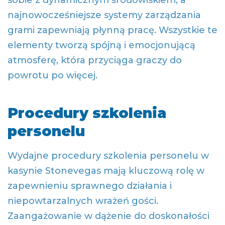
najnowocześniejsze systemy zarządzania
grami zapewniają płynną pracę. Wszystkie te
elementy tworzą spójną i emocjonującą
atmosferę, która przyciąga graczy do
powrotu po więcej.
Procedury szkolenia
personelu
Wydajne procedury szkolenia personelu w
kasynie Stonevegas mają kluczową rolę w
zapewnieniu sprawnego działania i
niepowtarzalnych wrażeń gości.
Zaangażowanie w dążenie do doskonałości