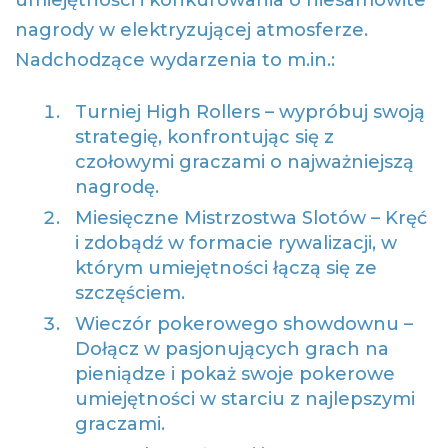
umiejętności i konkurowania o niesamowite
nagrody w elektryzującej atmosferze.
Nadchodzące wydarzenia to m.in.:
Turniej High Rollers – wypróbuj swoją
strategię, konfrontując się z
czołowymi graczami o najważniejszą
nagrodę.
Miesięczne Mistrzostwa Slotów – Kręć
i zdobądź w formacie rywalizacji, w
którym umiejętności łączą się ze
szczęściem.
Wieczór pokerowego showdownu –
Dołącz w pasjonujących grach na
pieniądze i pokaż swoje pokerowe
umiejętności w starciu z najlepszymi
graczami.