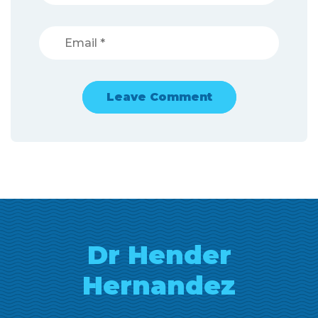
Dr Hender
Hernandez