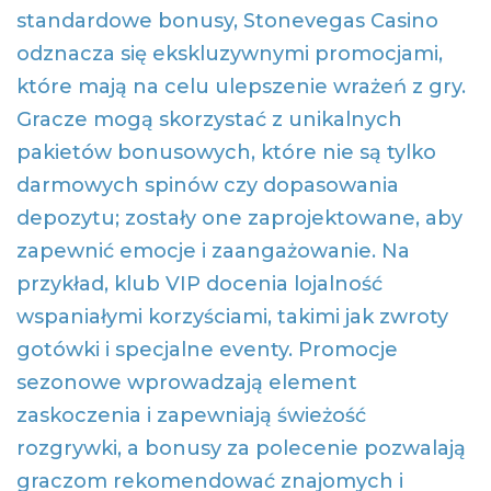
standardowe bonusy, Stonevegas Casino
odznacza się ekskluzywnymi promocjami,
które mają na celu ulepszenie wrażeń z gry.
Gracze mogą skorzystać z unikalnych
pakietów bonusowych, które nie są tylko
darmowych spinów czy dopasowania
depozytu; zostały one zaprojektowane, aby
zapewnić emocje i zaangażowanie. Na
przykład, klub VIP docenia lojalność
wspaniałymi korzyściami, takimi jak zwroty
gotówki i specjalne eventy. Promocje
sezonowe wprowadzają element
zaskoczenia i zapewniają świeżość
rozgrywki, a bonusy za polecenie pozwalają
graczom rekomendować znajomych i