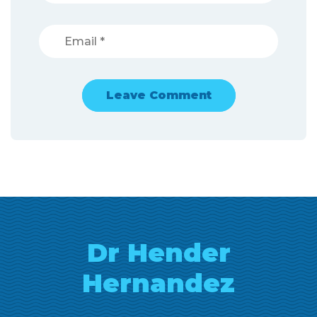
Dr Hender
Hernandez