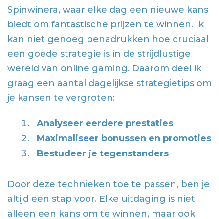
Spinwinera, waar elke dag een nieuwe kans
biedt om fantastische prijzen te winnen. Ik
kan niet genoeg benadrukken hoe cruciaal
een goede strategie is in de strijdlustige
wereld van online gaming. Daarom deel ik
graag een aantal dagelijkse strategietips om
je kansen te vergroten:
Analyseer eerdere prestaties
Maximaliseer bonussen en promoties
Bestudeer je tegenstanders
Door deze technieken toe te passen, ben je
altijd een stap voor. Elke uitdaging is niet
alleen een kans om te winnen, maar ook