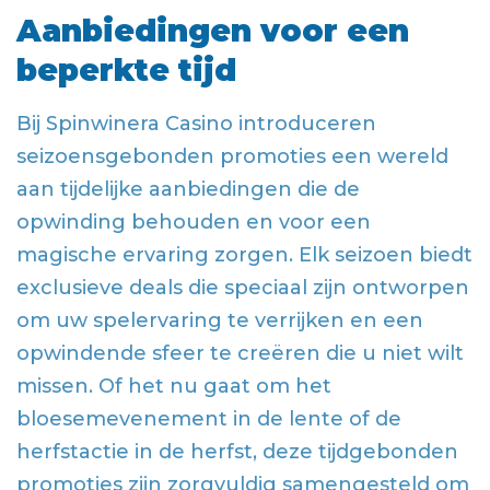
Aanbiedingen voor een
beperkte tijd
Bij Spinwinera Casino introduceren
seizoensgebonden promoties een wereld
aan tijdelijke aanbiedingen die de
opwinding behouden en voor een
magische ervaring zorgen. Elk seizoen biedt
exclusieve deals die speciaal zijn ontworpen
om uw spelervaring te verrijken en een
opwindende sfeer te creëren die u niet wilt
missen. Of het nu gaat om het
bloesemevenement in de lente of de
herfstactie in de herfst, deze tijdgebonden
promoties zijn zorgvuldig samengesteld om