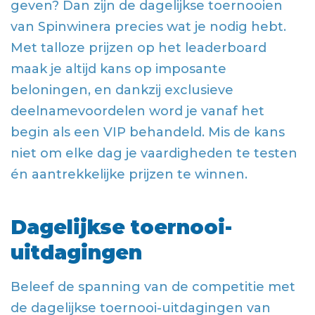
geven? Dan zijn de dagelijkse toernooien
van Spinwinera precies wat je nodig hebt.
Met talloze prijzen op het leaderboard
maak je altijd kans op imposante
beloningen, en dankzij exclusieve
deelnamevoordelen word je vanaf het
begin als een VIP behandeld. Mis de kans
niet om elke dag je vaardigheden te testen
én aantrekkelijke prijzen te winnen.
Dagelijkse toernooi-
uitdagingen
Beleef de spanning van de competitie met
de dagelijkse toernooi-uitdagingen van