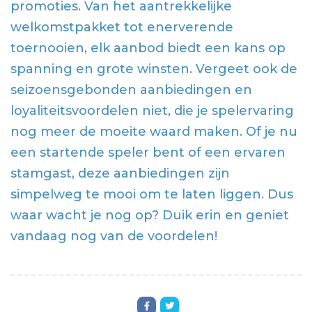
promoties. Van het aantrekkelijke
welkomstpakket tot enerverende
toernooien, elk aanbod biedt een kans op
spanning en grote winsten. Vergeet ook de
seizoensgebonden aanbiedingen en
loyaliteitsvoordelen niet, die je spelervaring
nog meer de moeite waard maken. Of je nu
een startende speler bent of een ervaren
stamgast, deze aanbiedingen zijn
simpelweg te mooi om te laten liggen. Dus
waar wacht je nog op? Duik erin en geniet
vandaag nog van de voordelen!