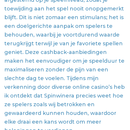
afgestemd op je speelniveau, zodat je
toewijding aan het spel nooit onopgemerkt
blijft. Dit is niet zomaar een stimulans; het is
een doelgerichte aanpak om spelers te
behouden, waarbij je voortdurend waarde
terugkrijgt terwijl je van je favoriete spellen
geniet. Deze cashback-aanbiedingen
maken het eenvoudiger om je speelduur te
maximaliseren zonder de pijn van een
slechte dag te voelen. Tijdens mijn
verkenning door diverse online casino’s heb
ik ontdekt dat Spinwinera precies weet hoe
ze spelers zoals wij betrokken en
gewaardeerd kunnen houden, waardoor
elke draai een kans wordt om meer