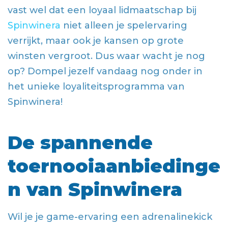
vast wel dat een loyaal lidmaatschap bij
Spinwinera
niet alleen je spelervaring
verrijkt, maar ook je kansen op grote
winsten vergroot. Dus waar wacht je nog
op? Dompel jezelf vandaag nog onder in
het unieke loyaliteitsprogramma van
Spinwinera!
De spannende
toernooiaanbiedinge
n van Spinwinera
Wil je je game-ervaring een adrenalinekick