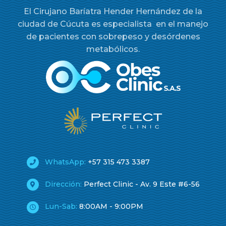
El Cirujano Baríatra Hender Hernández de la
ciudad de Cúcuta es especialista en el manejo
de pacientes con sobrepeso y desórdenes
metabólicos.
WhatsApp:
+57 315 473 3387
Dirección:
Perfect Clinic - Av. 9 Este #6-56
Lun-Sab:
8:00AM - 9:00PM