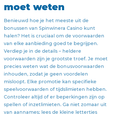
moet weten
Benieuwd hoe je het meeste uit de
bonussen van Spinwinera Casino kunt
halen? Het is cruciaal om de voorwaarden
van elke aanbieding goed te begrijpen.
Verdiep je in de details – heldere
voorwaarden zijn je grootste troef. Je moet
precies weten wat de bonusvoorwaarden
inhouden, zodat je geen voordelen
misloopt. Elke promotie kan specifieke
speelvoorwaarden of tijdslimieten hebben.
Controleer altijd of er beperkingen zijn op
spellen of inzetlimieten. Ga niet zomaar uit
van aannames; lees de kleine lettertjes