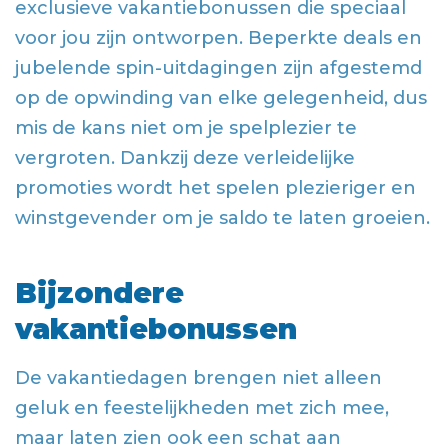
exclusieve vakantiebonussen die speciaal
voor jou zijn ontworpen. Beperkte deals en
jubelende spin-uitdagingen zijn afgestemd
op de opwinding van elke gelegenheid, dus
mis de kans niet om je spelplezier te
vergroten. Dankzij deze verleidelijke
promoties wordt het spelen plezieriger en
winstgevender om je saldo te laten groeien.
Bijzondere
vakantiebonussen
De vakantiedagen brengen niet alleen
geluk en feestelijkheden met zich mee,
maar laten zien ook een schat aan