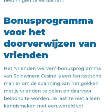
beloningen te verdienen.
Bonusprogramma
voor het
doorverwijzen van
vrienden
Het ‘vrienden werven’-bonusprogramma
van Spinwinera Casino is een fantastische
manier om de spanning van het gokken
met je vrienden te delen en daarvoor
beloond te worden. Je laat ze niet alleen
kennismaken met een wereld vol