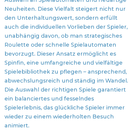
Neuheiten. Diese Vielfalt steigert nicht nur
den Unterhaltungswert, sondern erfüllt
auch die individuellen Vorlieben der Spieler,
unabhängig davon, ob man strategisches
Roulette oder schnelle Spielautomaten
bevorzugt. Dieser Ansatz ermöglicht es
Spinfin, eine umfangreiche und vielfältige
Spielebibliothek zu pflegen – ansprechend,
abwechslungsreich und ständig im Wandel.
Die Auswahl der richtigen Spiele garantiert
ein balanciertes und fesselndes
Spielerlebnis, das glückliche Spieler immer
wieder zu einem wiederholten Besuch
animiert.