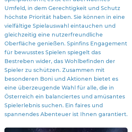
Umfeld, in dem Gerechtigkeit und Schutz
höchste Priorität haben. Sie können in eine
vielfältige Spielauswahl eintauchen und
gleichzeitig eine nutzerfreundliche
Oberfläche genießen. Spinfins Engagement
für bewusstes Spielen spiegelt das
Bestreben wider, das Wohlbefinden der
Spieler zu schützen. Zusammen mit
besonderen Boni und Aktionen bietet es
eine überzeugende Wahl für alle, die in
Österreich ein balanciertes und amüsantes
Spielerlebnis suchen. Ein faires und
spannendes Abenteuer ist Ihnen garantiert.