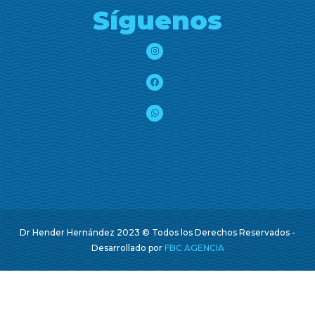
Síguenos
Dr Hender Hernández 2023 © Todos los Derechos Reservados -
Desarrollado por
FBC AGENCIA