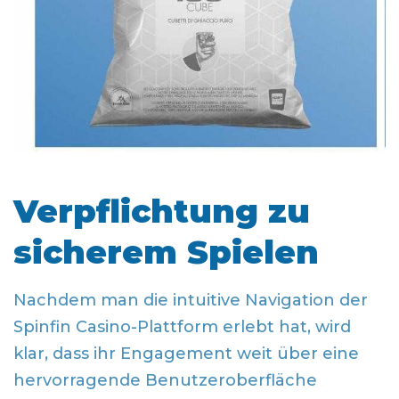
Verpflichtung zu
sicherem Spielen
Nachdem man die intuitive Navigation der
Spinfin Casino-Plattform erlebt hat, wird
klar, dass ihr Engagement weit über eine
hervorragende Benutzeroberfläche