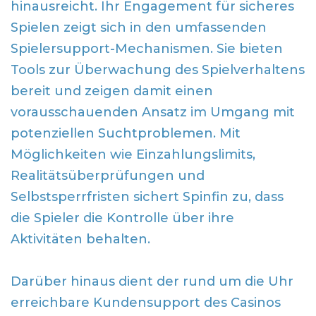
hinausreicht. Ihr Engagement für sicheres
Spielen zeigt sich in den umfassenden
Spielersupport-Mechanismen. Sie bieten
Tools zur Überwachung des Spielverhaltens
bereit und zeigen damit einen
vorausschauenden Ansatz im Umgang mit
potenziellen Suchtproblemen. Mit
Möglichkeiten wie Einzahlungslimits,
Realitätsüberprüfungen und
Selbstsperrfristen sichert Spinfin zu, dass
die Spieler die Kontrolle über ihre
Aktivitäten behalten.
Darüber hinaus dient der rund um die Uhr
erreichbare Kundensupport des Casinos