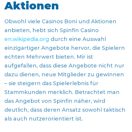
Aktionen
Obwohl viele Casinos Boni und Aktionen
anbieten, hebt sich Spinfin Casino
en.wikipedia.org
durch eine Auswahl
einzigartiger Angebote hervor, die Spielern
echten Mehrwert bieten. Mir ist
aufgefallen, dass diese Angebote nicht nur
dazu dienen, neue Mitglieder zu gewinnen
– sie steigern das Spielerlebnis für
Stammkunden merklich. Betrachtet man
das Angebot von Spinfin näher, wird
deutlich, dass deren Ansatz sowohl taktisch
als auch nutzerorientiert ist.