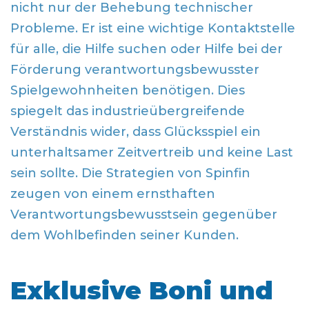
nicht nur der Behebung technischer
Probleme. Er ist eine wichtige Kontaktstelle
für alle, die Hilfe suchen oder Hilfe bei der
Förderung verantwortungsbewusster
Spielgewohnheiten benötigen. Dies
spiegelt das industrieübergreifende
Verständnis wider, dass Glücksspiel ein
unterhaltsamer Zeitvertreib und keine Last
sein sollte. Die Strategien von Spinfin
zeugen von einem ernsthaften
Verantwortungsbewusstsein gegenüber
dem Wohlbefinden seiner Kunden.
Exklusive Boni und