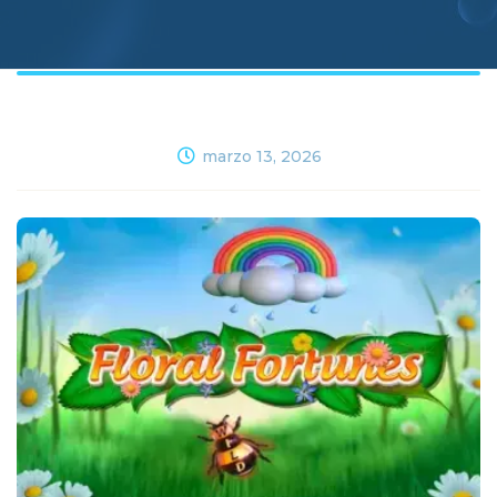
marzo 13, 2026