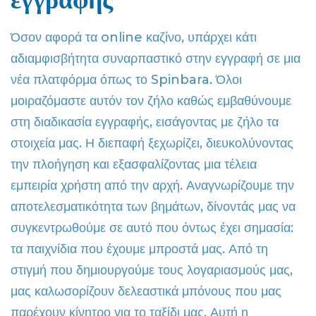
Όσον αφορά τα online καζίνο, υπάρχει κάτι
αδιαμφισβήτητα συναρπαστικό στην εγγραφή σε μια
νέα πλατφόρμα όπως το Spinbara. Όλοι
μοιραζόμαστε αυτόν τον ζήλο καθώς εμβαθύνουμε
στη διαδικασία εγγραφής, εισάγοντας με ζήλο τα
στοιχεία μας. Η διεπαφή ξεχωρίζει, διευκολύνοντας
την πλοήγηση και εξασφαλίζοντας μια τέλεια
εμπειρία χρήστη από την αρχή. Αναγνωρίζουμε την
αποτελεσματικότητα των βημάτων, δίνοντάς μας να
συγκεντρωθούμε σε αυτό που όντως έχει σημασία:
τα παιχνίδια που έχουμε μπροστά μας. Από τη
στιγμή που δημιουργούμε τους λογαριασμούς μας,
μας καλωσορίζουν δελεαστικά μπόνους που μας
παρέχουν κίνητρο για το ταξίδι μας. Αυτή η