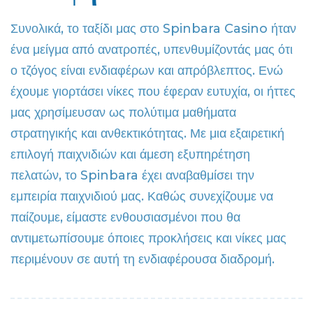
Συνολικά, το ταξίδι μας στο Spinbara Casino ήταν
ένα μείγμα από ανατροπές, υπενθυμίζοντάς μας ότι
ο τζόγος είναι ενδιαφέρων και απρόβλεπτος. Ενώ
έχουμε γιορτάσει νίκες που έφεραν ευτυχία, οι ήττες
μας χρησίμευσαν ως πολύτιμα μαθήματα
στρατηγικής και ανθεκτικότητας. Με μια εξαιρετική
επιλογή παιχνιδιών και άμεση εξυπηρέτηση
πελατών, το Spinbara έχει αναβαθμίσει την
εμπειρία παιχνιδιού μας. Καθώς συνεχίζουμε να
παίζουμε, είμαστε ενθουσιασμένοι που θα
αντιμετωπίσουμε όποιες προκλήσεις και νίκες μας
περιμένουν σε αυτή τη ενδιαφέρουσα διαδρομή.