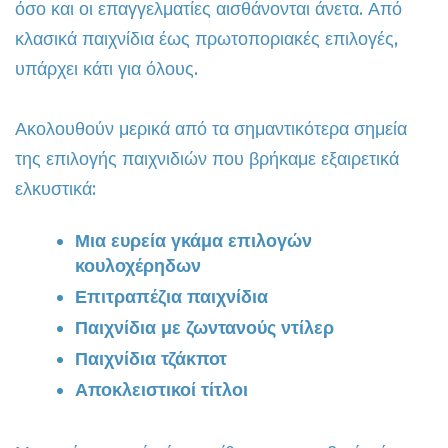
όσο και οι επαγγελματίες αισθάνονται άνετα. Από
κλασικά παιχνίδια έως πρωτοποριακές επιλογές,
υπάρχει κάτι για όλους.
Ακολουθούν μερικά από τα σημαντικότερα σημεία
της επιλογής παιχνιδιών που βρήκαμε εξαιρετικά
ελκυστικά:
Μια ευρεία γκάμα επιλογών
κουλοχέρηδων
Επιτραπέζια παιχνίδια
Παιχνίδια με ζωντανούς ντίλερ
Παιχνίδια τζάκποτ
Αποκλειστικοί τίτλοι