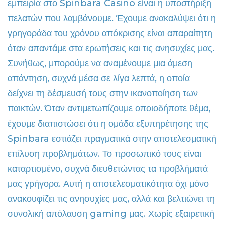
εμπειρία στο Spinbara Casino είναι η υποστήριξη
πελατών που λαμβάνουμε. Έχουμε ανακαλύψει ότι η
γρηγοράδα του χρόνου απόκρισης είναι απαραίτητη
όταν απαντάμε στα ερωτήσεις και τις ανησυχίες μας.
Συνήθως, μπορούμε να αναμένουμε μια άμεση
απάντηση, συχνά μέσα σε λίγα λεπτά, η οποία
δείχνει τη δέσμευσή τους στην ικανοποίηση των
παικτών. Όταν αντιμετωπίζουμε οποιοδήποτε θέμα,
έχουμε διαπιστώσει ότι η ομάδα εξυπηρέτησης της
Spinbara εστιάζει πραγματικά στην αποτελεσματική
επίλυση προβλημάτων. Το προσωπικό τους είναι
καταρτισμένο, συχνά διευθετώντας τα προβλήματά
μας γρήγορα. Αυτή η αποτελεσματικότητα όχι μόνο
ανακουφίζει τις ανησυχίες μας, αλλά και βελτιώνει τη
συνολική απόλαυση gaming μας. Χωρίς εξαιρετική