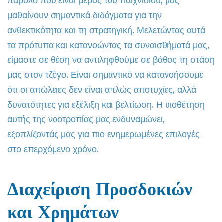
παρόλο που είναι μέρος του παιχνιδιού, μας
μαθαίνουν σημαντικά διδάγματα για την
ανθεκτικότητα και τη στρατηγική. Μελετώντας αυτά
τα πρότυπα και κατανοώντας τα συναισθήματά μας,
είμαστε σε θέση να αντιληφθούμε σε βάθος τη στάση
μας στον τζόγο. Είναι σημαντικό να κατανοήσουμε
ότι οι απώλειες δεν είναι απλώς αποτυχίες, αλλά
δυνατότητες για εξέλιξη και βελτίωση. Η υιοθέτηση
αυτής της νοοτροπίας μας ενδυναμώνει,
εξοπλίζοντάς μας για πιο ενημερωμένες επιλογές
στο επερχόμενο χρόνο.
Διαχείριση Προσδοκιών
και Χρημάτων