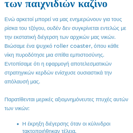
των παιχνιδιών καζίνο
Ενώ αρκετοί μπορεί να μας ενημερώνουν για τους
ρίσκα του τζόγου, ουδέν δεν συγκρίνεται εντελώς με
την εκστατική διέγερση των αρχικών μας νικών.
Βιώσαμε ένα ψυχικό roller coaster, όπου κάθε
νίκη πυροδότησε μια σπίθα εμπιστοσύνης.
Εντοπίσαμε ότι η εφαρμογή αποτελεσματικών
στρατηγικών κερδών ενίσχυσε ουσιαστικά την
απόλαυσή μας.
Παρατίθενται μερικές αξιομνημόνευτες πτυχές αυτών
των νικών:
Η έκρηξη διέγερσης όταν οι κύλινδροι
τακτοποιήθηκαν τέλεια.