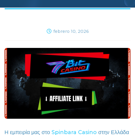
febrero 10, 2026
Η εμπειρία μας στο
Spinbara Casino
στην Ελλάδα