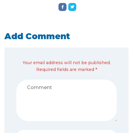
Add Comment
Your email address will not be published.
Required fields are marked *