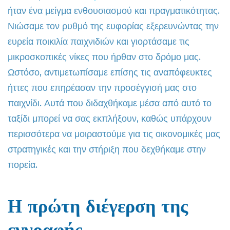
ήταν ένα μείγμα ενθουσιασμού και πραγματικότητας.
Νιώσαμε τον ρυθμό της ευφορίας εξερευνώντας την
ευρεία ποικιλία παιχνιδιών και γιορτάσαμε τις
μικροσκοπικές νίκες που ήρθαν στο δρόμο μας.
Ωστόσο, αντιμετωπίσαμε επίσης τις αναπόφευκτες
ήττες που επηρέασαν την προσέγγισή μας στο
παιχνίδι. Αυτά που διδαχθήκαμε μέσα από αυτό το
ταξίδι μπορεί να σας εκπλήξουν, καθώς υπάρχουν
περισσότερα να μοιραστούμε για τις οικονομικές μας
στρατηγικές και την στήριξη που δεχθήκαμε στην
πορεία.
Η πρώτη διέγερση της
εγγραφής