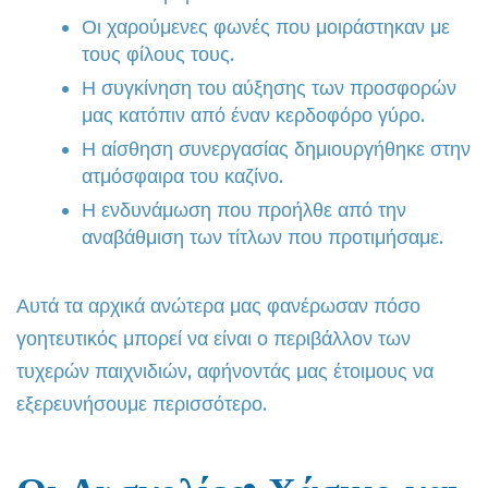
Οι χαρούμενες φωνές που μοιράστηκαν με
τους φίλους τους.
Η συγκίνηση του αύξησης των προσφορών
μας κατόπιν από έναν κερδοφόρο γύρο.
Η αίσθηση συνεργασίας δημιουργήθηκε στην
ατμόσφαιρα του καζίνο.
Η ενδυνάμωση που προήλθε από την
αναβάθμιση των τίτλων που προτιμήσαμε.
Αυτά τα αρχικά ανώτερα μας φανέρωσαν πόσο
γοητευτικός μπορεί να είναι ο περιβάλλον των
τυχερών παιχνιδιών, αφήνοντάς μας έτοιμους να
εξερευνήσουμε περισσότερο.