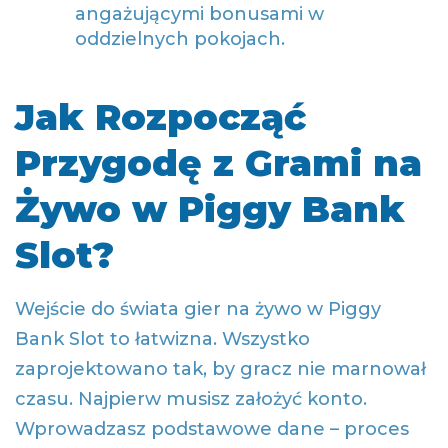
angażującymi bonusami w
oddzielnych pokojach.
Jak Rozpocząć
Przygodę z Grami na
Żywo w Piggy Bank
Slot?
Wejście do świata gier na żywo w Piggy
Bank Slot to łatwizna. Wszystko
zaprojektowano tak, by gracz nie marnował
czasu. Najpierw musisz założyć konto.
Wprowadzasz podstawowe dane – proces