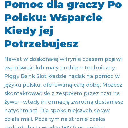
Pomoc dla graczy Po
Polsku: Wsparcie
Kiedy jej
Potrzebujesz
Nawet w doskonałej witrynie czasem pojawi
wątpliwość lub mały problem techniczny.
Piggy Bank Slot kładzie nacisk na pomoc w
języku polsku, oferowaną całą dobę. Możesz
skontaktować się z zespołem przez czat na
żywo – wtedy informację zwrotną dostaniesz
natychmiast. Dla spokojniejszych spraw
działa mail. Poza tym na stronie czeka
rozległa baza wiedzy (FAQ) po polsku.