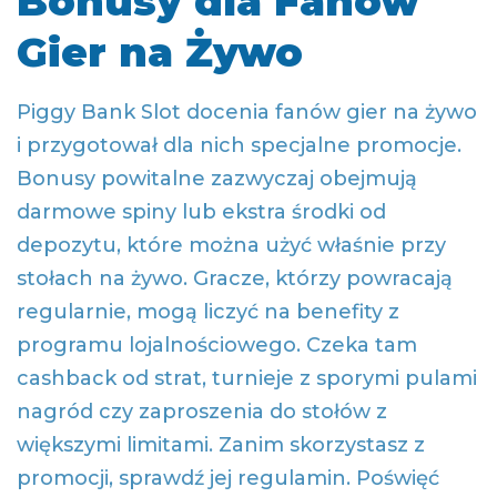
Bonusy dla Fanów
Gier na Żywo
Piggy Bank Slot docenia fanów gier na żywo
i przygotował dla nich specjalne promocje.
Bonusy powitalne zazwyczaj obejmują
darmowe spiny lub ekstra środki od
depozytu, które można użyć właśnie przy
stołach na żywo. Gracze, którzy powracają
regularnie, mogą liczyć na benefity z
programu lojalnościowego. Czeka tam
cashback od strat, turnieje z sporymi pulami
nagród czy zaproszenia do stołów z
większymi limitami. Zanim skorzystasz z
promocji, sprawdź jej regulamin. Poświęć