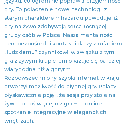
języku, co ogromnie poprawia przyjemność
gry. To połączenie nowej technologii z
starym charakterem hazardu powoduje, iż
gry na żywo zdobywają serca rosnącej
grupy osób w Polsce. Nasza mentalność
ceni bezpośredni kontakt i darzy zaufaniem
„ludzkiemu” czynnikowi, w związku z tym
gra z żywym krupierem okazuje się bardziej
wiarygodna niż algorytm.
Rozpowszechniony, szybki internet w kraju
otworzył możliwość do płynnej gry. Polacy
błyskawicznie pojęli, że sesja przy stole na
żywo to coś więcej niż gra – to online
spotkanie integracyjne w eleganckich
wnętrzach.