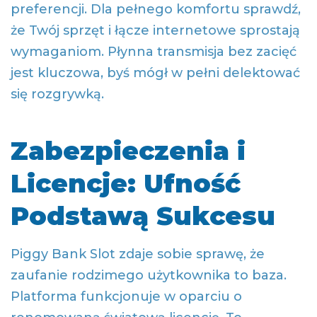
preferencji. Dla pełnego komfortu sprawdź,
że Twój sprzęt i łącze internetowe sprostają
wymaganiom. Płynna transmisja bez zacięć
jest kluczowa, byś mógł w pełni delektować
się rozgrywką.
Zabezpieczenia i
Licencje: Ufność
Podstawą Sukcesu
Piggy Bank Slot zdaje sobie sprawę, że
zaufanie rodzimego użytkownika to baza.
Platforma funkcjonuje w oparciu o