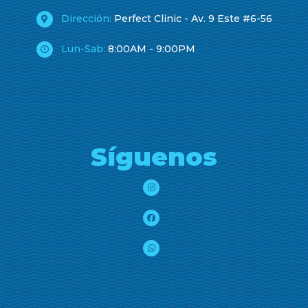
Dirección:
Perfect Clinic - Av. 9 Este #6-56
Lun-Sab:
8:00AM - 9:00PM
Síguenos