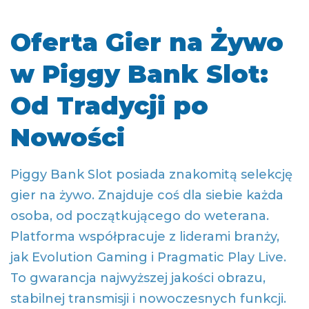
Oferta Gier na Żywo
w Piggy Bank Slot:
Od Tradycji po
Nowości
Piggy Bank Slot posiada znakomitą selekcję
gier na żywo. Znajduje coś dla siebie każda
osoba, od początkującego do weterana.
Platforma współpracuje z liderami branży,
jak Evolution Gaming i Pragmatic Play Live.
To gwarancja najwyższej jakości obrazu,
stabilnej transmisji i nowoczesnych funkcji.