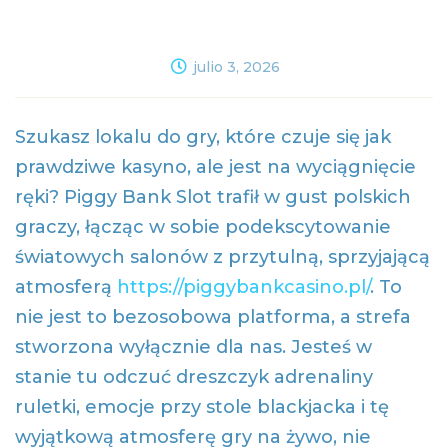
julio 3, 2026
Szukasz lokalu do gry, które czuje się jak
prawdziwe kasyno, ale jest na wyciągnięcie
ręki? Piggy Bank Slot trafił w gust polskich
graczy, łącząc w sobie podekscytowanie
światowych salonów z przytulną, sprzyjającą
atmosferą
https://piggybankcasino.pl/
. To
nie jest to bezosobowa platforma, a strefa
stworzona wyłącznie dla nas. Jesteś w
stanie tu odczuć dreszczyk adrenaliny
ruletki, emocje przy stole blackjacka i tę
wyjątkową atmosferę gry na żywo, nie