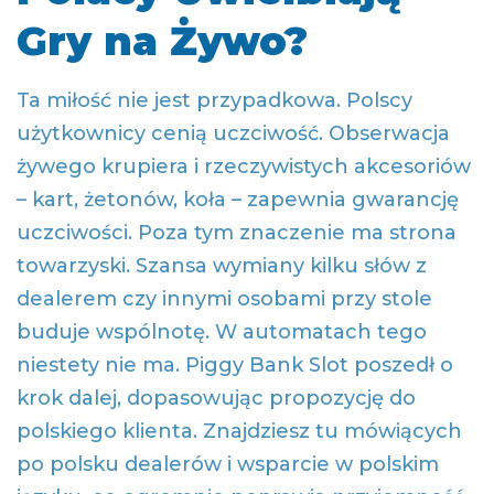
Gry na Żywo?
Ta miłość nie jest przypadkowa. Polscy
użytkownicy cenią uczciwość. Obserwacja
żywego krupiera i rzeczywistych akcesoriów
– kart, żetonów, koła – zapewnia gwarancję
uczciwości. Poza tym znaczenie ma strona
towarzyski. Szansa wymiany kilku słów z
dealerem czy innymi osobami przy stole
buduje wspólnotę. W automatach tego
niestety nie ma. Piggy Bank Slot poszedł o
krok dalej, dopasowując propozycję do
polskiego klienta. Znajdziesz tu mówiących
po polsku dealerów i wsparcie w polskim