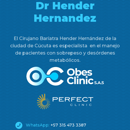
Dr Hender
Hernandez
El Cirujano Baríatra Hender Hernández de la
ciudad de Cúcuta es especialista en el manejo
de pacientes con sobrepeso y desórdenes
metabólicos.
WhatsApp:
+57 315 473 3387