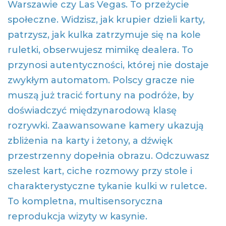
Warszawie czy Las Vegas. To przeżycie
społeczne. Widzisz, jak krupier dzieli karty,
patrzysz, jak kulka zatrzymuje się na kole
ruletki, obserwujesz mimikę dealera. To
przynosi autentyczności, której nie dostaje
zwykłym automatom. Polscy gracze nie
muszą już tracić fortuny na podróże, by
doświadczyć międzynarodową klasę
rozrywki. Zaawansowane kamery ukazują
zbliżenia na karty i żetony, a dźwięk
przestrzenny dopełnia obrazu. Odczuwasz
szelest kart, ciche rozmowy przy stole i
charakterystyczne tykanie kulki w ruletce.
To kompletna, multisensoryczna
reprodukcja wizyty w kasynie.