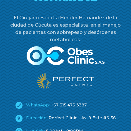
El Cirujano Baríatra Hender Hernández de la
ciudad de Cúcuta es especialista en el manejo
de pacientes con sobrepeso y desórdenes
metabólicos.
WhatsApp:
+57 315 473 3387
Dirección:
Perfect Clinic - Av. 9 Este #6-56
Lun-Sab:
8:00AM - 9:00PM