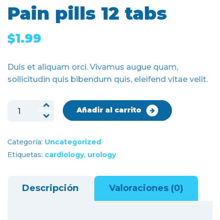
Pain pills 12 tabs
$
1.99
Duis et aliquam orci. Vivamus augue quam,
sollicitudin quis bibendum quis, eleifend vitae velit.
Pain
Añadir al carrito
pills
12
Categoría:
Uncategorized
tabs
Etiquetas:
cardiology
,
urology
cantidad
Descripción
Valoraciones (0)