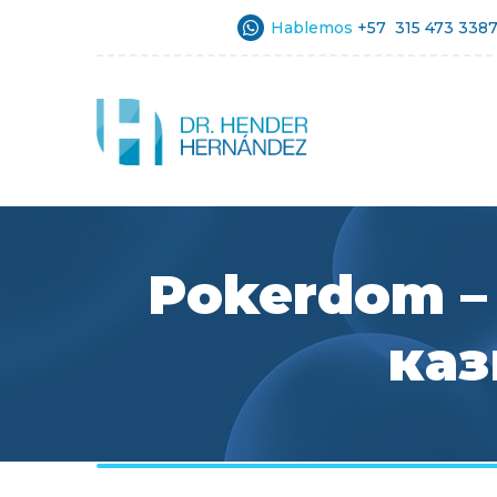
Hablemos
+57 315 473 338
Pokerdom 
каз