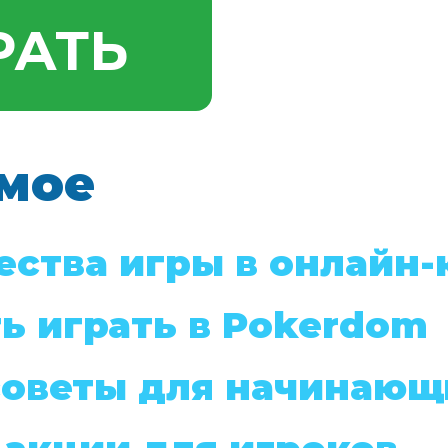
РАТЬ
мое
ства игры в онлайн-
ть играть в Pokerdom
оветы для начинающ