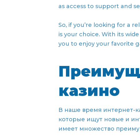
as access to support and sec
So, if you’re looking for a 
is your choice. With its wi
you to enjoy your favorite 
Преимуще
казино
В наше время интернет-ка
которые ищут новые и инт
имеет множество преимущ