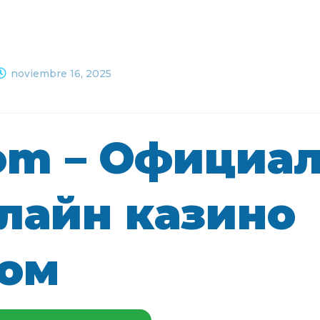
noviembre 16, 2025
om – Официа
нлайн казино
ом