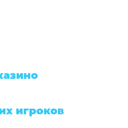
казино
их игроков