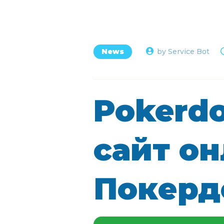
News
by Service Bot
Pokerd
сайт о
Покерд