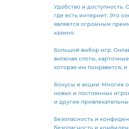
Удобство и доступность. 
где есть интернет. Это оз
является огромным преим
казино.
Большой выбор игр. Онла
включая слоты, карточные 
которая им понравится, и 
Бонусы и акции. Многие о
новых и постоянных игро
и другие привлекательны
Безопасность и конфиден
безопасность и конфиден