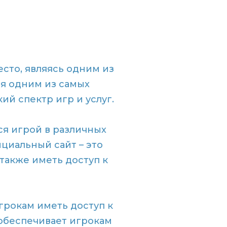
сто, являясь одним из
ся одним из самых
й спектр игр и услуг.
ся игрой в различных
ициальный сайт – это
 также иметь доступ к
грокам иметь доступ к
 обеспечивает игрокам