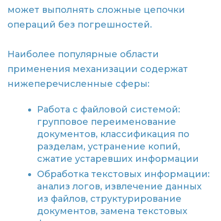
может выполнять сложные цепочки
операций без погрешностей.
Наиболее популярные области
применения механизации содержат
нижеперечисленные сферы:
Работа с файловой системой:
групповое переименование
документов, классификация по
разделам, устранение копий,
сжатие устаревших информации
Обработка текстовых информации:
анализ логов, извлечение данных
из файлов, структурирование
документов, замена текстовых