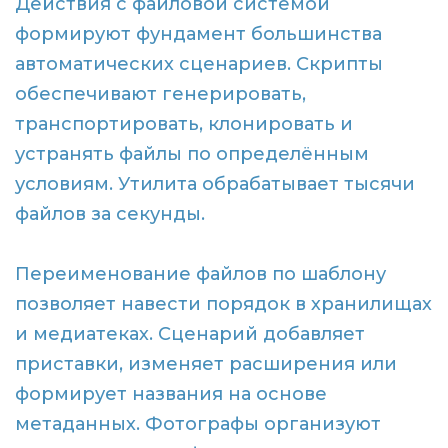
Действия с файловой системой
формируют фундамент большинства
автоматических сценариев. Скрипты
обеспечивают генерировать,
транспортировать, клонировать и
устранять файлы по определённым
условиям. Утилита обрабатывает тысячи
файлов за секунды.
Переименование файлов по шаблону
позволяет навести порядок в хранилищах
и медиатеках. Сценарий добавляет
приставки, изменяет расширения или
формирует названия на основе
метаданных. Фотографы организуют