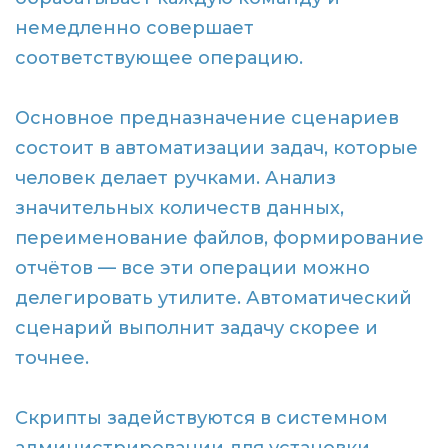
немедленно совершает
соответствующее операцию.
Основное предназначение сценариев
состоит в автоматизации задач, которые
человек делает ручками. Анализ
значительных количеств данных,
переименование файлов, формирование
отчётов — все эти операции можно
делегировать утилите. Автоматический
сценарий выполнит задачу скорее и
точнее.
Скрипты задействуются в системном