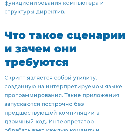
функционирования компьютера и
структуры директив.
Что такое сценарии
и зачем они
требуются
Скрипт является собой утилиту,
созданную на интерпретируемом языке
программирования. Такие приложения
запускаются построчно без
предшествующей компиляции в
двоичный код. Интерпретатор
обрабатывает каждую команду и