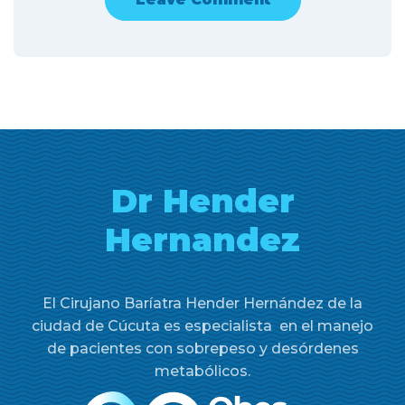
Dr Hender
Hernandez
El Cirujano Baríatra Hender Hernández de la
ciudad de Cúcuta es especialista en el manejo
de pacientes con sobrepeso y desórdenes
metabólicos.