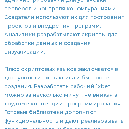
администрировании для установки
серверов и контроля конфигурациями.
Создатели используют их для построения
проектов и внедрения программ.
Аналитики разрабатывают скрипты для
обработки данных и создания
визуализаций.
Плюс скриптовых языков заключается в
доступности синтаксиса и быстроте
создания. Разработать рабочий 1xbet
можно за несколько минут, не вникая в
трудные концепции программирования.
Готовые библиотеки дополняют
функциональность и дают реализовывать