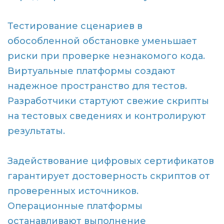
Тестирование сценариев в
обособленной обстановке уменьшает
риски при проверке незнакомого кода.
Виртуальные платформы создают
надежное пространство для тестов.
Разработчики стартуют свежие скрипты
на тестовых сведениях и контролируют
результаты.
Задействование цифровых сертификатов
гарантирует достоверность скриптов от
проверенных источников.
Операционные платформы
останавливают выполнение