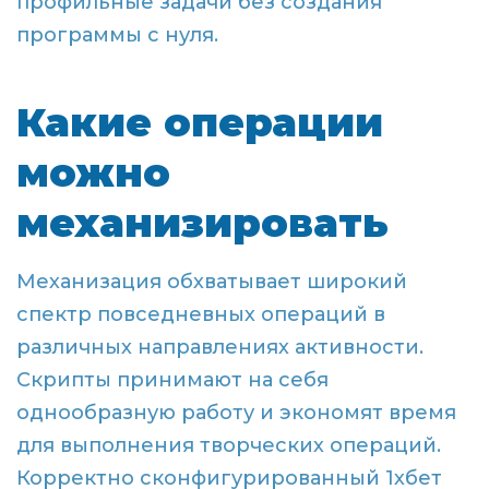
профильные задачи без создания
программы с нуля.
Какие операции
можно
механизировать
Механизация обхватывает широкий
спектр повседневных операций в
различных направлениях активности.
Скрипты принимают на себя
однообразную работу и экономят время
для выполнения творческих операций.
Корректно сконфигурированный 1хбет