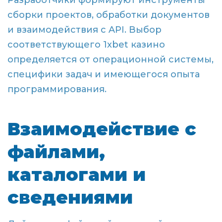
Разработчики формируют инструменты
сборки проектов, обработки документов
и взаимодействия с API. Выбор
соответствующего 1xbet казино
определяется от операционной системы,
специфики задач и имеющегося опыта
программирования.
Взаимодействие с
файлами,
каталогами и
сведениями