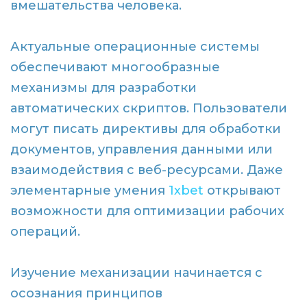
вмешательства человека.
Актуальные операционные системы
обеспечивают многообразные
механизмы для разработки
автоматических скриптов. Пользователи
могут писать директивы для обработки
документов, управления данными или
взаимодействия с веб-ресурсами. Даже
элементарные умения
1хbet
открывают
возможности для оптимизации рабочих
операций.
Изучение механизации начинается с
осознания принципов