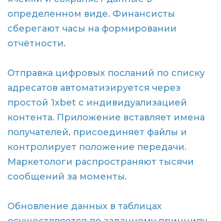
определенном виде. Финансисты
сберегают часы на формировании
отчётности.
Отправка цифровых посланий по списку
адресатов автоматизируется через
простой 1xbet с индивидуализацией
контента. Приложение вставляет имена
получателей, присоединяет файлы и
контролирует положение передачи.
Маркетологи распространяют тысячи
сообщений за моменты.
Обновление данных в таблицах