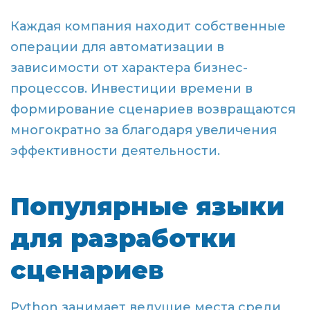
Каждая компания находит собственные
операции для автоматизации в
зависимости от характера бизнес-
процессов. Инвестиции времени в
формирование сценариев возвращаются
многократно за благодаря увеличения
эффективности деятельности.
Популярные языки
для разработки
сценариев
Python занимает ведущие места среди