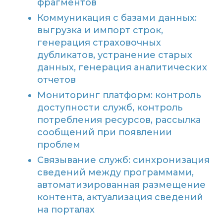
фрагментов
Коммуникация с базами данных:
выгрузка и импорт строк,
генерация страховочных
дубликатов, устранение старых
данных, генерация аналитических
отчетов
Мониторинг платформ: контроль
доступности служб, контроль
потребления ресурсов, рассылка
сообщений при появлении
проблем
Связывание служб: синхронизация
сведений между программами,
автоматизированная размещение
контента, актуализация сведений
на порталах