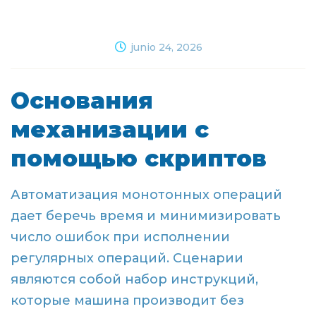
junio 24, 2026
Основания
механизации с
помощью скриптов
Автоматизация монотонных операций
дает беречь время и минимизировать
число ошибок при исполнении
регулярных операций. Сценарии
являются собой набор инструкций,
которые машина производит без