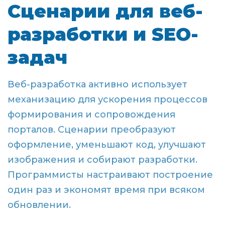
Сценарии для веб-
разработки и SEO-
задач
Веб-разработка активно использует
механизацию для ускорения процессов
формирования и сопровождения
порталов. Сценарии преобразуют
оформление, уменьшают код, улучшают
изображения и собирают разработки.
Программисты настраивают построение
один раз и экономят время при всяком
обновлении.