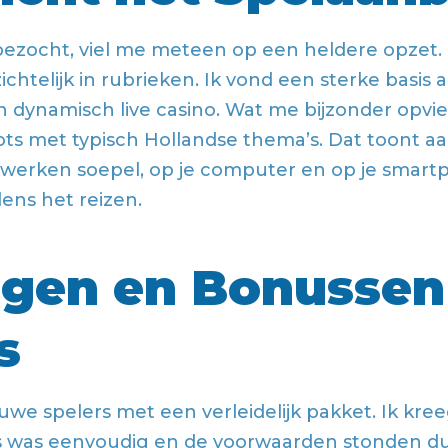
bezocht, viel me meteen op een heldere opzet.
zichtelijk in rubrieken. Ik vond een sterke basis
een dynamisch live casino. Wat me bijzonder opv
ots met typisch Hollandse thema’s. Dat toont aan
 werken soepel, op je computer en op je smartph
dens het reizen.
gen en Bonussen
s
uwe spelers met een verleidelijk pakket. Ik kre
ces was eenvoudig en de voorwaarden stonden dui