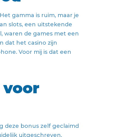
 Het gamma is ruim, maar je
 aan slots, een uitstekende
iel, waren de games met een
 dat het casino zijn
one. Voor mij is dat een
 voor
eg deze bonus zelf geclaimd
delijk uitgeschreven.