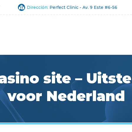
7
Dirección:
Perfect Clinic - Av. 9 Este #6-56
asino site – Uits
voor Nederland