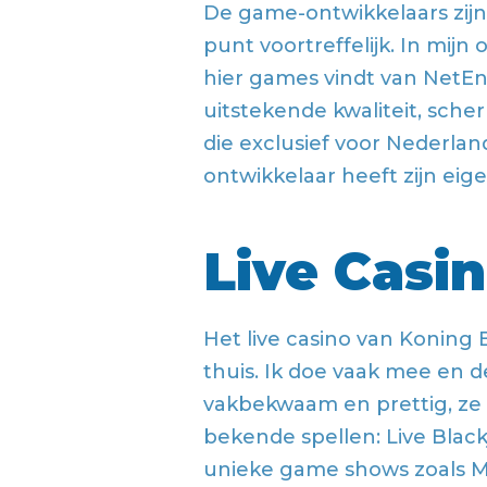
De game-ontwikkelaars zijn 
punt voortreffelijk. In mij
hier games vindt van NetEnt
uitstekende kwaliteit, sch
die exclusief voor Nederlan
ontwikkelaar heeft zijn eig
Live Casi
Het live casino van Koning B
thuis. Ik doe vaak mee en de 
vakbekwaam en prettig, ze sp
bekende spellen: Live Black
unieke game shows zoals Mo