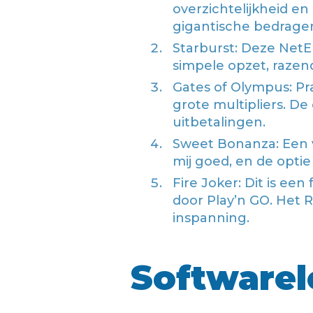
overzichtelijkheid en
gigantische bedragen
Starburst: Deze NetEn
simpele opzet, razen
Gates of Olympus: Pr
grote multipliers. De
uitbetalingen.
Sweet Bonanza: Een vr
mij goed, en de optie
Fire Joker: Dit is ee
door Play’n GO. Het R
inspanning.
Softwarel