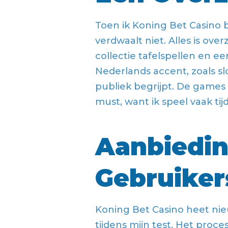
Toen ik Koning Bet Casino 
verdwaalt niet. Alles is over
collectie tafelspellen en 
Nederlands accent, zoals sl
publiek begrijpt. De games
must, want ik speel vaak tij
Aanbiedin
Gebruiker
Koning Bet Casino heet nie
tijdens mijn test. Het pro