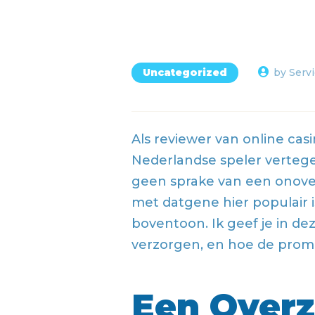
Uncategorized
by Serv
Als reviewer van online casi
Nederlandse speler verte
geen sprake van een onoverz
met datgene hier populair i
boventoon. Ik geef je in de
verzorgen, en hoe de promot
Een Overz