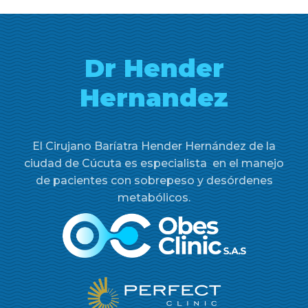
Dr Hender
Hernandez
El Cirujano Baríatra Hender Hernández de la
ciudad de Cúcuta es especialista en el manejo
de pacientes con sobrepeso y desórdenes
metabólicos.