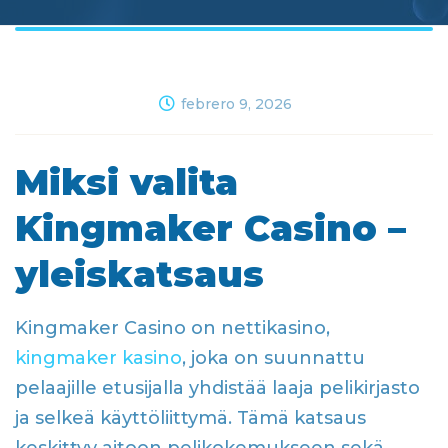
febrero 9, 2026
Miksi valita
Kingmaker Casino –
yleiskatsaus
Kingmaker Casino on nettikasino,
kingmaker kasino
, joka on suunnattu
pelaajille etusijalla yhdistää laaja pelikirjasto
ja selkeä käyttöliittymä. Tämä katsaus