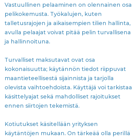
Vastuullinen pelaaminen on olennainen osa
pelikokemusta. Työkalujen, kuten
talletusrajojen ja aikaisempien tilien hallinta,
avulla pelaajat voivat pitää pelin turvallisena
ja hallinnoituna.
Turvalliset maksutavat ovat osa
kokonaisuutta; käytännön tiedot riippuvat
maantieteellisestä sijainnista ja tarjolla
olevista vaihtoehdoista. Käyttäjä voi tarkistaa
käsittelyajat sekä mahdolliset rajoitukset
ennen siirtojen tekemistä.
Kotiutukset käsitellään yrityksen
käytäntöjen mukaan. On tärkeää olla perillä