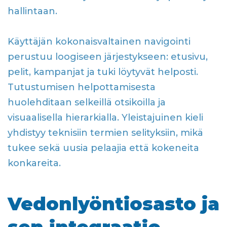
hallintaan.
Käyttäjän kokonaisvaltainen navigointi
perustuu loogiseen järjestykseen: etusivu,
pelit, kampanjat ja tuki löytyvät helposti.
Tutustumisen helpottamisesta
huolehditaan selkeillä otsikoilla ja
visuaalisella hierarkialla. Yleistajuinen kieli
yhdistyy teknisiin termien selityksiin, mikä
tukee sekä uusia pelaajia että kokeneita
konkareita.
Vedonlyöntiosasto ja