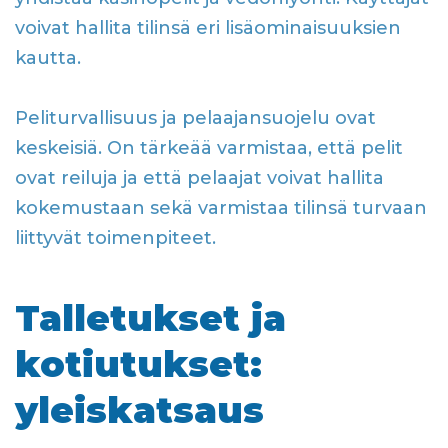
voivat hallita tilinsä eri lisäominaisuuksien
kautta.
Peliturvallisuus ja pelaajansuojelu ovat
keskeisiä. On tärkeää varmistaa, että pelit
ovat reiluja ja että pelaajat voivat hallita
kokemustaan sekä varmistaa tilinsä turvaan
liittyvät toimenpiteet.
Talletukset ja
kotiutukset:
yleiskatsaus