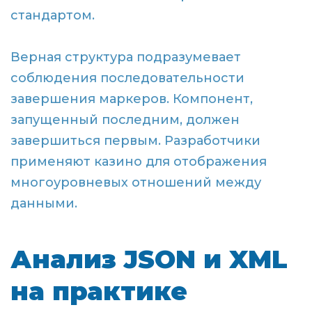
стандартом.
Верная структура подразумевает
соблюдения последовательности
завершения маркеров. Компонент,
запущенный последним, должен
завершиться первым. Разработчики
применяют казино для отображения
многоуровневых отношений между
данными.
Анализ JSON и XML
на практике