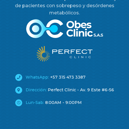
de pacientes con sobrepeso y desórdenes
metabólicos.
WhatsApp:
+57 315 473 3387
Dirección:
Perfect Clinic - Av. 9 Este #6-56
Lun-Sab:
8:00AM - 9:00PM