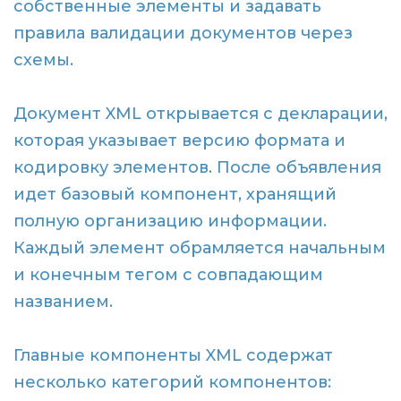
собственные элементы и задавать
правила валидации документов через
схемы.
Документ XML открывается с декларации,
которая указывает версию формата и
кодировку элементов. После объявления
идет базовый компонент, хранящий
полную организацию информации.
Каждый элемент обрамляется начальным
и конечным тегом с совпадающим
названием.
Главные компоненты XML содержат
несколько категорий компонентов: