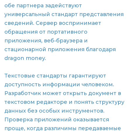
обе партнера задействуют
универсальный стандарт представления
сведений. Сервер воспринимает
обращения от портативного
приложения, веб-браузера и
стационарной приложения благодаря
dragon money.
Текстовые стандарты гарантируют
доступность информации человеком.
Разработчик может открыть документ в
текстовом редакторе и понять структуру
данных без особых инструментов.
Проверка приложений оказывается
проще, когда различимы передаваемые