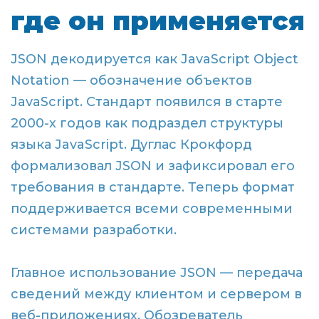
где он применяется
JSON декодируется как JavaScript Object
Notation — обозначение объектов
JavaScript. Стандарт появился в старте
2000-х годов как подраздел структуры
языка JavaScript. Дуглас Крокфорд
формализовал JSON и зафиксировал его
требования в стандарте. Теперь формат
поддерживается всеми современными
системами разработки.
Главное использование JSON — передача
сведений между клиентом и сервером в
веб-приложениях. Обозреватель