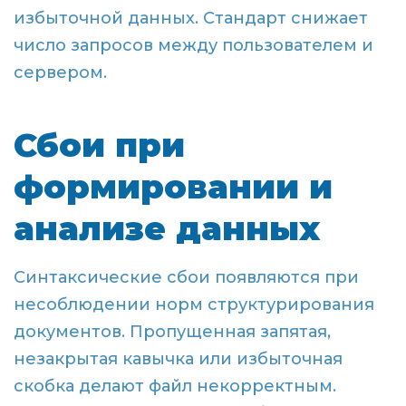
избыточной данных. Стандарт снижает
число запросов между пользователем и
сервером.
Сбои при
формировании и
анализе данных
Синтаксические сбои появляются при
несоблюдении норм структурирования
документов. Пропущенная запятая,
незакрытая кавычка или избыточная
скобка делают файл некорректным.