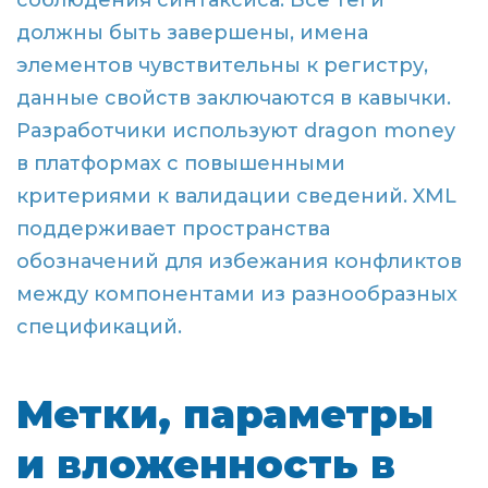
соблюдения синтаксиса. Все теги
должны быть завершены, имена
элементов чувствительны к регистру,
данные свойств заключаются в кавычки.
Разработчики используют dragon money
в платформах с повышенными
критериями к валидации сведений. XML
поддерживает пространства
обозначений для избежания конфликтов
между компонентами из разнообразных
спецификаций.
Метки, параметры
и вложенность в