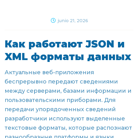
junio 21, 2026
Как работают JSON и
XML форматы данных
Актуальные веб-приложения
беспрерывно передают сведениями
между серверами, базами информации и
пользовательскими приборами. Для
передачи упорядоченных сведений
разработчики используют выделенные
текстовые форматы, которые распознают
разнообразные платформы и языки