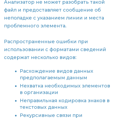
Анализатор не может разобрать такой
файл и предоставляет сообщение об
неполадке с указанием линии и места
проблемного элемента.
Распространенные ошибки при
использовании с форматами сведений
содержат несколько видов:
Расхождение видов данных
предполагаемым данным
Нехватка необходимых элементов
в организации
Неправильная кодировка знаков в
текстовых данных
Рекурсивные связи при