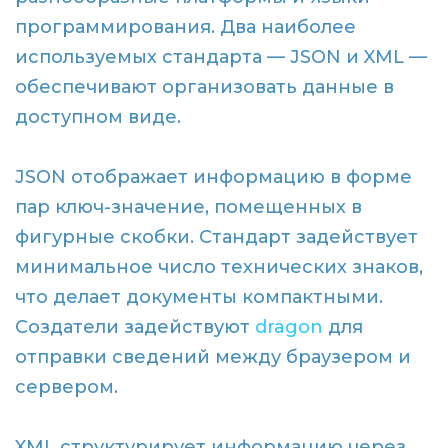
программирования. Два наиболее
используемых стандарта — JSON и XML —
обеспечивают организовать данные в
доступном виде.
JSON отображает информацию в форме
пар ключ-значение, помещенных в
фигурные скобки. Стандарт задействует
минимальное число технических знаков,
что делает документы компактными.
Создатели задействуют
dragon
для
отправки сведений между браузером и
сервером.
XML структурирует информацию через