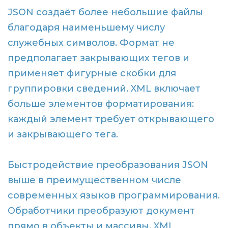
JSON создаёт более небольшие файлы
благодаря наименьшему числу
служебных символов. Формат не
предполагает закрывающих тегов и
применяет фигурные скобки для
группировки сведений. XML включает
больше элементов форматирования:
каждый элемент требует открывающего
и закрывающего тега.
Быстродействие преобразования JSON
выше в преимущественном числе
современных языков программирования.
Обработчики преобразуют документ
прямо в объекты и массивы. XML