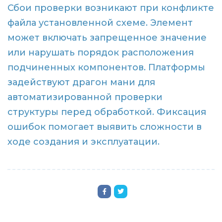
Сбои проверки возникают при конфликте
файла установленной схеме. Элемент
может включать запрещенное значение
или нарушать порядок расположения
подчиненных компонентов. Платформы
задействуют драгон мани для
автоматизированной проверки
структуры перед обработкой. Фиксация
ошибок помогает выявить сложности в
ходе создания и эксплуатации.