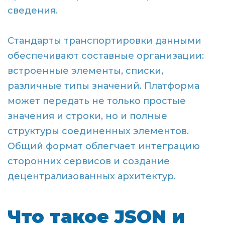
сведения.
Стандарты транспортировки данными
обеспечивают составные организации:
встроенные элементы, списки,
различные типы значений. Платформа
может передать не только простые
значения и строки, но и полные
структуры соединенных элементов.
Общий формат облегчает интеграцию
сторонних сервисов и создание
децентрализованных архитектур.
Что такое JSON и