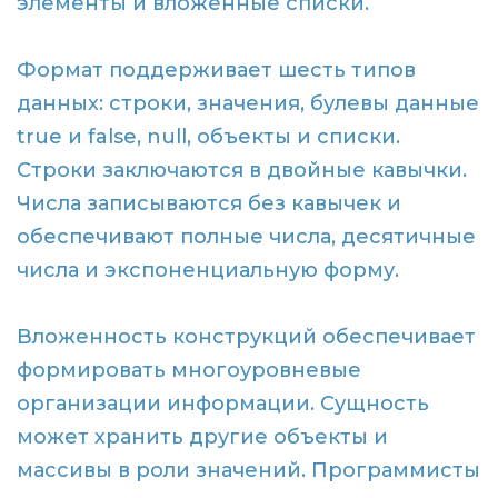
элементы и вложенные списки.
Формат поддерживает шесть типов
данных: строки, значения, булевы данные
true и false, null, объекты и списки.
Строки заключаются в двойные кавычки.
Числа записываются без кавычек и
обеспечивают полные числа, десятичные
числа и экспоненциальную форму.
Вложенность конструкций обеспечивает
формировать многоуровневые
организации информации. Сущность
может хранить другие объекты и
массивы в роли значений. Программисты