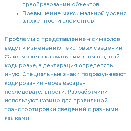
преобразовании объектов
Превышение максимальной уровня
вложенности элементов
Проблемы с представлением символов
ведут к изменению текстовых сведений.
Файл может включать символы в одной
кодировке, а декларация определять
иную. Специальные знаки подразумевают
кодирования через escape-
последовательности. Разработчики
используют казино для правильной
транспортировки сведений с разными
языками.