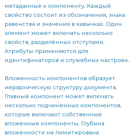
метаданные к компоненту. Каждый
свойство состоит из обозначения, знака
равенства и значения в кавычках. Один
элемент может включать несколько
свойств, разделённых отступами.
Атрибуты применяются для
идентификаторов и служебных настроек.
Вложенность компонентов образует
иерархическую структуру документа.
Главный компонент может включать
несколько подчиненных компонентов,
которые включают собственные
вложенные компоненты. Глубина
вложенности не лимитирована