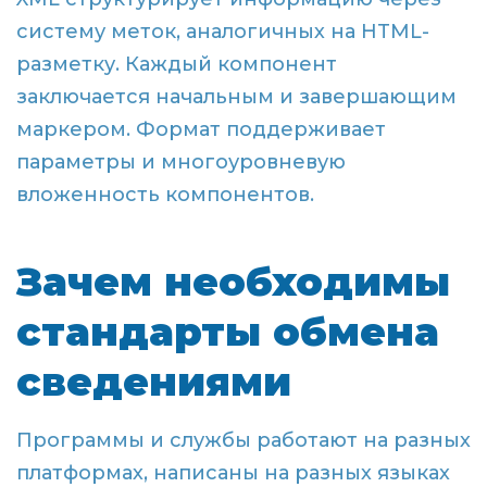
систему меток, аналогичных на HTML-
разметку. Каждый компонент
заключается начальным и завершающим
маркером. Формат поддерживает
параметры и многоуровневую
вложенность компонентов.
Зачем необходимы
стандарты обмена
сведениями
Программы и службы работают на разных
платформах, написаны на разных языках