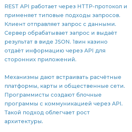
REST API работает через HTTP-протокол и
применяет типовые подходы запросов.
Клиент отправляет запрос с данными.
Сервер обрабатывает запрос и выдаёт
результат в виде JSON. 1вин казино
отдаёт информацию через API для
сторонних приложений.
Механизмы дают встраивать расчётные
платформы, карты и общественные сети.
Программисты создают блочные
программы с коммуникацией через API.
Такой подход облегчает рост
архитектуры.