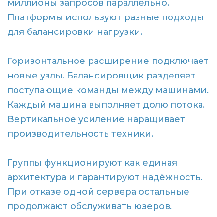
миллионы запросов параллельно.
Платформы используют разные подходы
для балансировки нагрузки.
Горизонтальное расширение подключает
новые узлы. Балансировщик разделяет
поступающие команды между машинами.
Каждый машина выполняет долю потока.
Вертикальное усиление наращивает
производительность техники.
Группы функционируют как единая
архитектура и гарантируют надёжность.
При отказе одной сервера остальные
продолжают обслуживать юзеров.