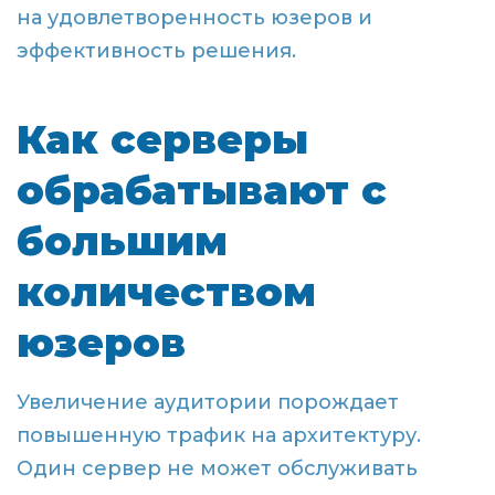
на удовлетворенность юзеров и
эффективность решения.
Как серверы
обрабатывают с
большим
количеством
юзеров
Увеличение аудитории порождает
повышенную трафик на архитектуру.
Один сервер не может обслуживать