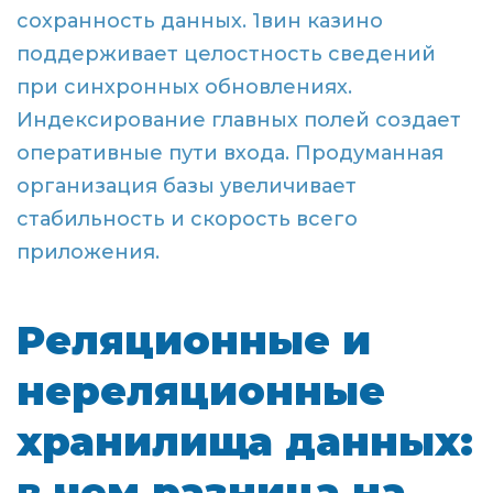
сохранность данных. 1вин казино
поддерживает целостность сведений
при синхронных обновлениях.
Индексирование главных полей создает
оперативные пути входа. Продуманная
организация базы увеличивает
стабильность и скорость всего
приложения.
Реляционные и
нереляционные
хранилища данных:
в чем разница на