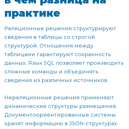
практике
Реляционные решения структурируют
сведения в таблицы со строгой
структурой. Отношения между
таблицами гарантируют сохранность
данных. Язык SQL позволяет производить
сложные команды и объединять
сведения из различных источников.
Нереляционные решения применяют
динамические структуры размещения.
Документоориентированные системы
хранят информацию в JSON-структурах.