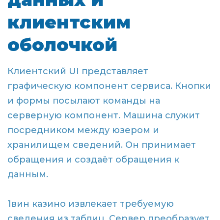
клиентским
оболочкой
Клиентский UI представляет
графическую компонент сервиса. Кнопки
и формы посылают команды на
серверную компонент. Машина служит
посредником между юзером и
хранилищем сведений. Он принимает
обращения и создаёт обращения к
данным.
1вин казино извлекает требуемую
сведения из таблиц. Сервер преобразует