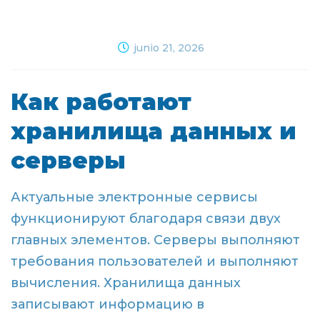
junio 21, 2026
Как работают
хранилища данных и
серверы
Актуальные электронные сервисы
функционируют благодаря связи двух
главных элементов. Серверы выполняют
требования пользователей и выполняют
вычисления. Хранилища данных
записывают информацию в