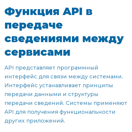
Функция API в
передаче
сведениями между
сервисами
API представляет программный
интерфейс для связи между системами.
Интерфейс устанавливает принципы
передачи данными и структуры
передачи сведений. Системы применяют
API для получения функциональности
других приложений.