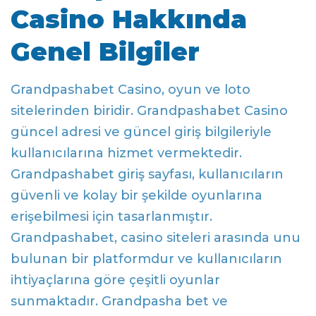
Casino Hakkında
Genel Bilgiler
Grandpashabet Casino, oyun ve loto
sitelerinden biridir. Grandpashabet Casino
güncel adresi ve güncel giriş bilgileriyle
kullanıcılarına hizmet vermektedir.
Grandpashabet giriş sayfası, kullanıcıların
güvenli ve kolay bir şekilde oyunlarına
erişebilmesi için tasarlanmıştır.
Grandpashabet, casino siteleri arasında unu
bulunan bir platformdur ve kullanıcıların
ihtiyaçlarına göre çeşitli oyunlar
sunmaktadır. Grandpasha bet ve