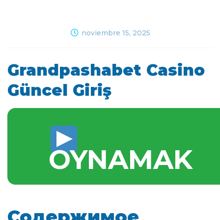
noviembre 15, 2025
Grandpashabet Casino
Güncel Giriş
OYNAMAK
Содержимое