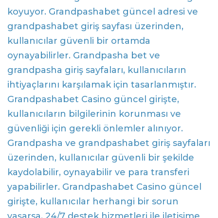
koyuyor. Grandpashabet güncel adresi ve
grandpashabet giriş sayfası üzerinden,
kullanıcılar güvenli bir ortamda
oynayabilirler. Grandpasha bet ve
grandpasha giriş sayfaları, kullanıcıların
ihtiyaçlarını karşılamak için tasarlanmıştır.
Grandpashabet Casino güncel girişte,
kullanıcıların bilgilerinin korunması ve
güvenliği için gerekli önlemler alınıyor.
Grandpasha ve grandpashabet giriş sayfaları
üzerinden, kullanıcılar güvenli bir şekilde
kaydolabilir, oynayabilir ve para transferi
yapabilirler. Grandpashabet Casino güncel
girişte, kullanıcılar herhangi bir sorun
yaşarsa, 24/7 destek hizmetleri ile iletişime