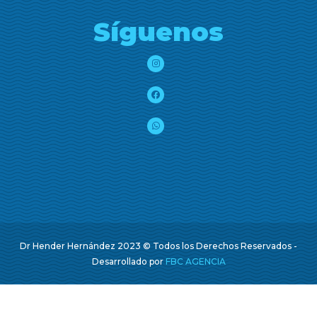
Síguenos
Dr Hender Hernández 2023 © Todos los Derechos Reservados -
Desarrollado por
FBC AGENCIA