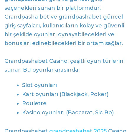
seçenekleri sunan bir platformdur.
Grandpasha bet ve grandpashabet güncel
giriş sayfaları, kullanıcıların kolay ve güvenli
bir şekilde oyunları oynayabilecekleri ve
bonusları edinebilecekleri bir ortam sağlar.
Grandpashabet Casino, çeşitli oyun türlerini
sunar. Bu oyunlar arasında:
Slot oyunları
Kart oyunları (Blackjack, Poker)
Roulette
Kasino oyunları (Baccarat, Sic Bo)
Grandpashabet
grandpashabet 2025
Casino,