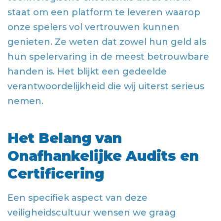
staat om een platform te leveren waarop
onze spelers vol vertrouwen kunnen
genieten. Ze weten dat zowel hun geld als
hun spelervaring in de meest betrouwbare
handen is. Het blijkt een gedeelde
verantwoordelijkheid die wij uiterst serieus
nemen.
Het Belang van
Onafhankelijke Audits en
Certificering
Een specifiek aspect van deze
veiligheidscultuur wensen we graag