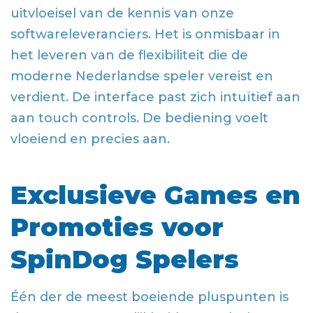
uitvloeisel van de kennis van onze
softwareleveranciers. Het is onmisbaar in
het leveren van de flexibiliteit die de
moderne Nederlandse speler vereist en
verdient. De interface past zich intuïtief aan
aan touch controls. De bediening voelt
vloeiend en precies aan.
Exclusieve Games en
Promoties voor
SpinDog Spelers
Één der de meest boeiende pluspunten is