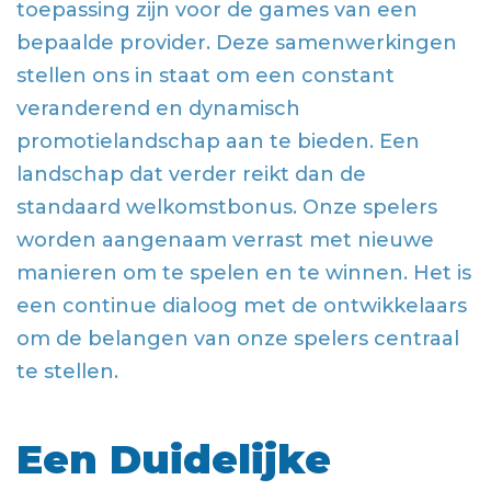
toepassing zijn voor de games van een
bepaalde provider. Deze samenwerkingen
stellen ons in staat om een constant
veranderend en dynamisch
promotielandschap aan te bieden. Een
landschap dat verder reikt dan de
standaard welkomstbonus. Onze spelers
worden aangenaam verrast met nieuwe
manieren om te spelen en te winnen. Het is
een continue dialoog met de ontwikkelaars
om de belangen van onze spelers centraal
te stellen.
Een Duidelijke