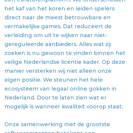
het kaf van het koren en leiden spelers
direct naar de meest betrouwbare en
vermakelijke games. Dat reduceert de
verleiding om uit te wijken naar niet-
gereguleerde aanbieders. Alles wat zij
zoeken is nu gewoon te vinden binnen het
veilige Nederlandse licentie kader. Op deze
manier versterken wij niet alleen onze
eigen positie. We steunen het hele
ecosysteem van legaal online gokken in
Nederland. Door te laten zien wat er
mogelijk is wanneer kwaliteit voorop staat.
Onze samenwerking met de grootste