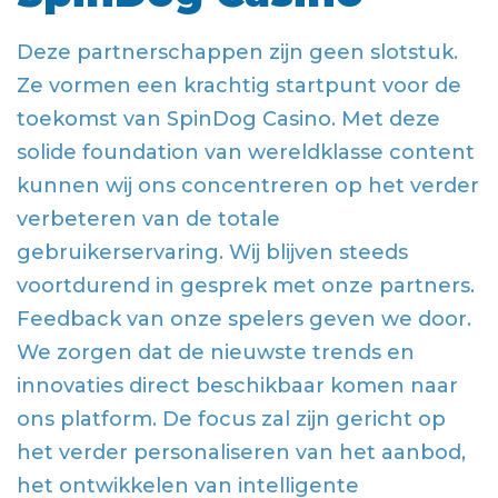
Deze partnerschappen zijn geen slotstuk.
Ze vormen een krachtig startpunt voor de
toekomst van SpinDog Casino. Met deze
solide foundation van wereldklasse content
kunnen wij ons concentreren op het verder
verbeteren van de totale
gebruikerservaring. Wij blijven steeds
voortdurend in gesprek met onze partners.
Feedback van onze spelers geven we door.
We zorgen dat de nieuwste trends en
innovaties direct beschikbaar komen naar
ons platform. De focus zal zijn gericht op
het verder personaliseren van het aanbod,
het ontwikkelen van intelligente