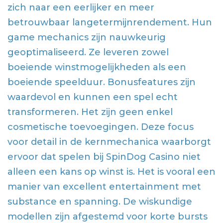
zich naar een eerlijker en meer
betrouwbaar langetermijnrendement. Hun
game mechanics zijn nauwkeurig
geoptimaliseerd. Ze leveren zowel
boeiende winstmogelijkheden als een
boeiende speelduur. Bonusfeatures zijn
waardevol en kunnen een spel echt
transformeren. Het zijn geen enkel
cosmetische toevoegingen. Deze focus
voor detail in de kernmechanica waarborgt
ervoor dat spelen bij SpinDog Casino niet
alleen een kans op winst is. Het is vooral een
manier van excellent entertainment met
substance en spanning. De wiskundige
modellen zijn afgestemd voor korte bursts