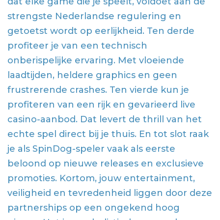
dat elke game die je speelt, voldoet aan de
strengste Nederlandse regulering en
getoetst wordt op eerlijkheid. Ten derde
profiteer je van een technisch
onberispelijke ervaring. Met vloeiende
laadtijden, heldere graphics en geen
frustrerende crashes. Ten vierde kun je
profiteren van een rijk en gevarieerd live
casino-aanbod. Dat levert de thrill van het
echte spel direct bij je thuis. En tot slot raak
je als SpinDog-speler vaak als eerste
beloond op nieuwe releases en exclusieve
promoties. Kortom, jouw entertainment,
veiligheid en tevredenheid liggen door deze
partnerships op een ongekend hoog