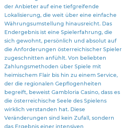
der Anbieter auf eine tiefgreifende
Lokalisierung, die weit über eine einfache
Währungsumstellung hinausreicht. Das
Endergebnis ist eine Spielerfahrung, die
sich gewohnt, persönlich und absolut auf
die Anforderungen österreichischer Spieler
zugeschnitten anfühlt. Von beliebten
Zahlungsmethoden über Spiele mit
heimischem Flair bis hin zu einem Service,
der die regionalen Gepflogenheiten
begreift, beweist Gambloria Casino, dass es
die österreichische Seele des Spielens
wirklich verstanden hat. Diese
Veränderungen sind kein Zufall, sondern
das Ergebnis einer intensiven