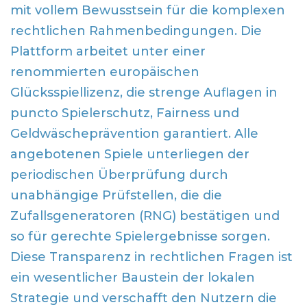
mit vollem Bewusstsein für die komplexen
rechtlichen Rahmenbedingungen. Die
Plattform arbeitet unter einer
renommierten europäischen
Glücksspiellizenz, die strenge Auflagen in
puncto Spielerschutz, Fairness und
Geldwäscheprävention garantiert. Alle
angebotenen Spiele unterliegen der
periodischen Überprüfung durch
unabhängige Prüfstellen, die die
Zufallsgeneratoren (RNG) bestätigen und
so für gerechte Spielergebnisse sorgen.
Diese Transparenz in rechtlichen Fragen ist
ein wesentlicher Baustein der lokalen
Strategie und verschafft den Nutzern die