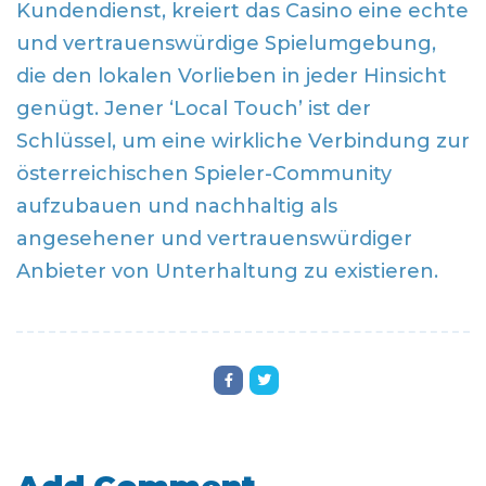
Kundendienst, kreiert das Casino eine echte
und vertrauenswürdige Spielumgebung,
die den lokalen Vorlieben in jeder Hinsicht
genügt. Jener ‘Local Touch’ ist der
Schlüssel, um eine wirkliche Verbindung zur
österreichischen Spieler-Community
aufzubauen und nachhaltig als
angesehener und vertrauenswürdiger
Anbieter von Unterhaltung zu existieren.