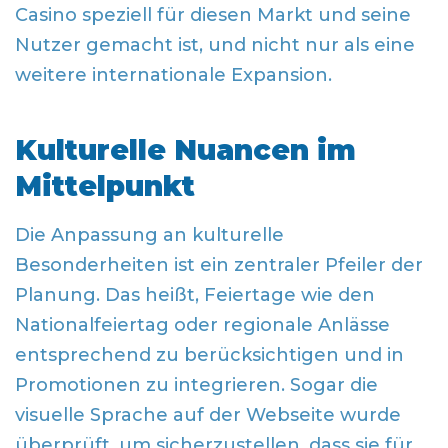
Casino speziell für diesen Markt und seine
Nutzer gemacht ist, und nicht nur als eine
weitere internationale Expansion.
Kulturelle Nuancen im
Mittelpunkt
Die Anpassung an kulturelle
Besonderheiten ist ein zentraler Pfeiler der
Planung. Das heißt, Feiertage wie den
Nationalfeiertag oder regionale Anlässe
entsprechend zu berücksichtigen und in
Promotionen zu integrieren. Sogar die
visuelle Sprache auf der Webseite wurde
überprüft, um sicherzustellen, dass sie für