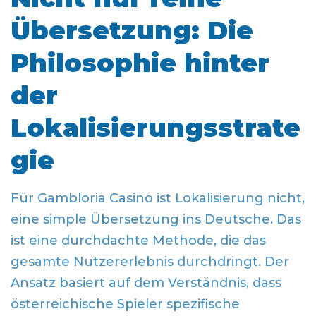
Übersetzung: Die
Philosophie hinter
der
Lokalisierungsstrate
gie
Für Gambloria Casino ist Lokalisierung nicht,
eine simple Übersetzung ins Deutsche. Das
ist eine durchdachte Methode, die das
gesamte Nutzererlebnis durchdringt. Der
Ansatz basiert auf dem Verständnis, dass
österreichische Spieler spezifische