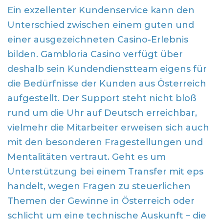
Ein exzellenter Kundenservice kann den
Unterschied zwischen einem guten und
einer ausgezeichneten Casino-Erlebnis
bilden. Gambloria Casino verfügt über
deshalb sein Kundendienstteam eigens für
die Bedürfnisse der Kunden aus Österreich
aufgestellt. Der Support steht nicht bloß
rund um die Uhr auf Deutsch erreichbar,
vielmehr die Mitarbeiter erweisen sich auch
mit den besonderen Fragestellungen und
Mentalitäten vertraut. Geht es um
Unterstützung bei einem Transfer mit eps
handelt, wegen Fragen zu steuerlichen
Themen der Gewinne in Österreich oder
schlicht um eine technische Auskunft – die