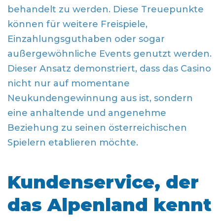
behandelt zu werden. Diese Treuepunkte
können für weitere Freispiele,
Einzahlungsguthaben oder sogar
außergewöhnliche Events genutzt werden.
Dieser Ansatz demonstriert, dass das Casino
nicht nur auf momentane
Neukundengewinnung aus ist, sondern
eine anhaltende und angenehme
Beziehung zu seinen österreichischen
Spielern etablieren möchte.
Kundenservice, der
das Alpenland kennt