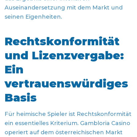
Auseinandersetzung mit dem Markt und
seinen Eigenheiten.
Rechtskonformität
und Lizenzvergabe:
Ein
vertrauenswürdiges
Basis
Für heimische Spieler ist Rechtskonformität
ein essentielles Kriterium. Gambloria Casino
operiert auf dem österreichischen Markt