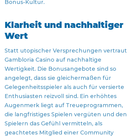
Bonus-Kultur.
Klarheit und nachhaltiger
Wert
Statt utopischer Versprechungen vertraut
Gambloria Casino auf nachhaltige
Wertigkeit. Die Bonusangebote sind so
angelegt, dass sie gleichermaßen für
Gelegenheitsspieler als auch für versierte
Enthusiasten reizvoll sind. Ein erhöhtes
Augenmerk liegt auf Treueprogrammen,
die langfristiges Spielen vergüten und den
Spielern das Gefühl vermitteln, als
geachtetes Mitglied einer Community