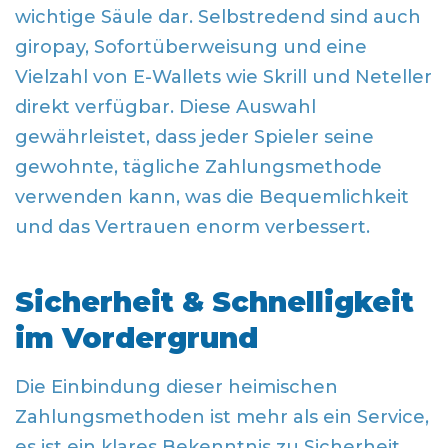
wichtige Säule dar. Selbstredend sind auch
giropay, Sofortüberweisung und eine
Vielzahl von E-Wallets wie Skrill und Neteller
direkt verfügbar. Diese Auswahl
gewährleistet, dass jeder Spieler seine
gewohnte, tägliche Zahlungsmethode
verwenden kann, was die Bequemlichkeit
und das Vertrauen enorm verbessert.
Sicherheit & Schnelligkeit
im Vordergrund
Die Einbindung dieser heimischen
Zahlungsmethoden ist mehr als ein Service,
es ist ein klares Bekenntnis zu Sicherheit