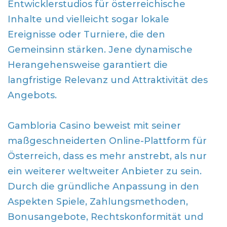
Entwicklerstudios für österreichische
Inhalte und vielleicht sogar lokale
Ereignisse oder Turniere, die den
Gemeinsinn stärken. Jene dynamische
Herangehensweise garantiert die
langfristige Relevanz und Attraktivität des
Angebots.
Gambloria Casino beweist mit seiner
maßgeschneiderten Online-Plattform für
Österreich, dass es mehr anstrebt, als nur
ein weiterer weltweiter Anbieter zu sein.
Durch die gründliche Anpassung in den
Aspekten Spiele, Zahlungsmethoden,
Bonusangebote, Rechtskonformität und