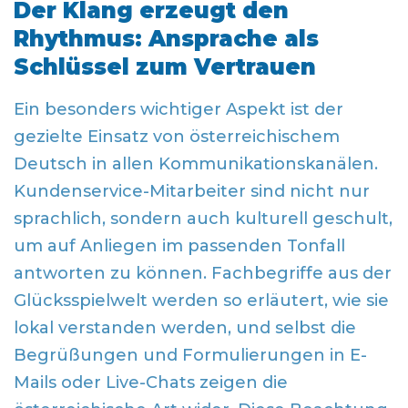
Der Klang erzeugt den
Rhythmus: Ansprache als
Schlüssel zum Vertrauen
Ein besonders wichtiger Aspekt ist der
gezielte Einsatz von österreichischem
Deutsch in allen Kommunikationskanälen.
Kundenservice-Mitarbeiter sind nicht nur
sprachlich, sondern auch kulturell geschult,
um auf Anliegen im passenden Tonfall
antworten zu können. Fachbegriffe aus der
Glücksspielwelt werden so erläutert, wie sie
lokal verstanden werden, und selbst die
Begrüßungen und Formulierungen in E-
Mails oder Live-Chats zeigen die