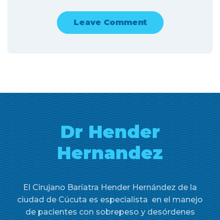
Dr Hender
Hernandez
El Cirujano Baríatra Hender Hernández de la
ciudad de Cúcuta es especialista en el manejo
de pacientes con sobrepeso y desórdenes