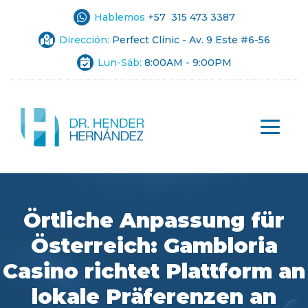
Hablemos
+57 315 473 3387
Dirección:
Perfect Clinic - Av. 9 Este #6-56
Lun-Sáb:
8:00AM - 9:00PM
Örtliche Anpassung für
Österreich: Gambloria
Casino richtet Plattform an
lokale Präferenzen an