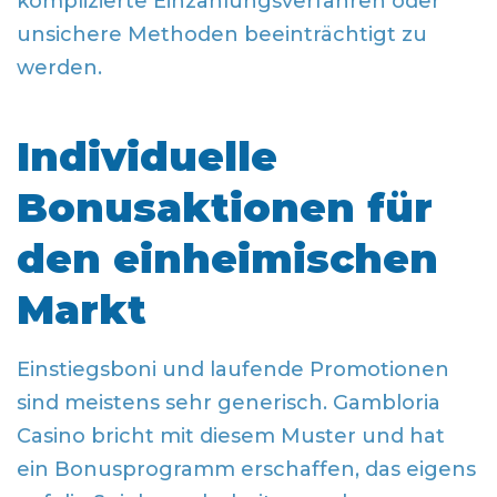
komplizierte Einzahlungsverfahren oder
unsichere Methoden beeinträchtigt zu
werden.
Individuelle
Bonusaktionen für
den einheimischen
Markt
Einstiegsboni und laufende Promotionen
sind meistens sehr generisch. Gambloria
Casino bricht mit diesem Muster und hat
ein Bonusprogramm erschaffen, das eigens