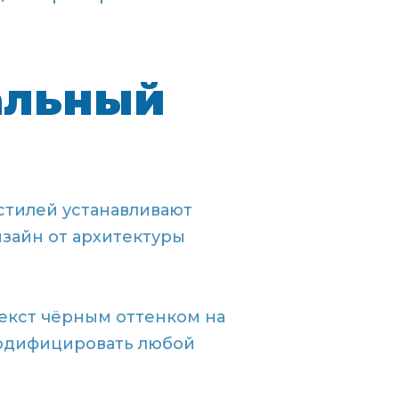
уальный
 стилей устанавливают
зайн от архитектуры
текст чёрным оттенком на
модифицировать любой