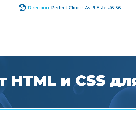
7
Dirección:
Perfect Clinic - Av. 9 Este #6-56
 HTML и CSS дл