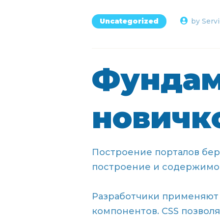
Uncategorized
by Serv
Фундам
новичк
Построение порталов берё
построение и содержимое
Разработчики применяют 
компонентов. CSS позволя