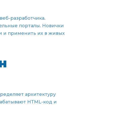
веб-разработчика.
ельные порталы. Новички
 и применить их в живых
н
пределяет архитектуру
рабатывают HTML-код и