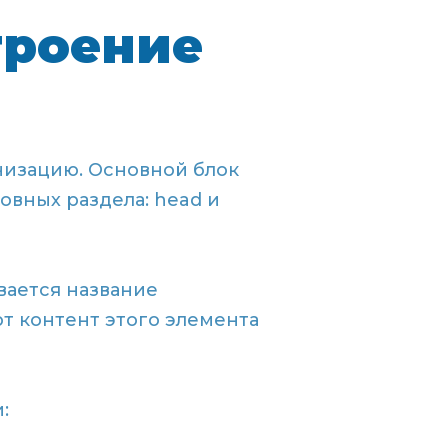
троение
изацию. Основной блок
овных раздела: head и
вается название
т контент этого элемента
: