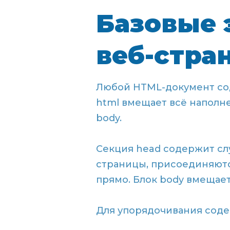
Базовые 
веб-стра
Любой HTML-документ со
html вмещает всё наполн
body.
Секция head содержит сл
страницы, присоединяютс
прямо. Блок body вмещае
Для упорядочивания соде