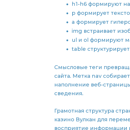
h1-h6 формируют на
p формирует текст
a формирует гипер
img встраивает изо
ul и ol формируют 
table структурируе
Смысловые теги превраща
сайта. Метка nav собира
наполнение веб-страницы.
сведения.
Грамотная структура стр
казино Вулкан для перем
восприятие информации в