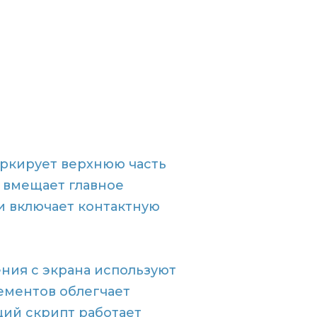
аркирует верхнюю часть
n вмещает главное
и включает контактную
ния с экрана используют
ементов облегчает
ий скрипт работает