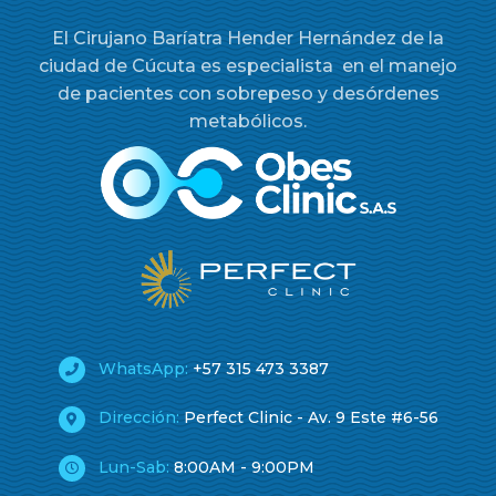
El Cirujano Baríatra Hender Hernández de la
ciudad de Cúcuta es especialista en el manejo
de pacientes con sobrepeso y desórdenes
metabólicos.
WhatsApp:
+57 315 473 3387
Dirección:
Perfect Clinic - Av. 9 Este #6-56
Lun-Sab:
8:00AM - 9:00PM