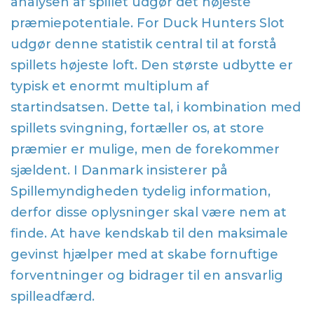
analysen af spillet udgør det højeste
præmiepotentiale. For Duck Hunters Slot
udgør denne statistik central til at forstå
spillets højeste loft. Den største udbytte er
typisk et enormt multiplum af
startindsatsen. Dette tal, i kombination med
spillets svingning, fortæller os, at store
præmier er mulige, men de forekommer
sjældent. I Danmark insisterer på
Spillemyndigheden tydelig information,
derfor disse oplysninger skal være nem at
finde. At have kendskab til den maksimale
gevinst hjælper med at skabe fornuftige
forventninger og bidrager til en ansvarlig
spilleadfærd.