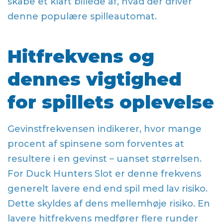
skabe et klart billede af, hvad der driver
denne populære spilleautomat.
Hitfrekvens og
dennes vigtighed
for spillets oplevelse
Gevinstfrekvensen indikerer, hvor mange
procent af spinsene som forventes at
resultere i en gevinst – uanset størrelsen.
For Duck Hunters Slot er denne frekvens
generelt lavere end end spil med lav risiko.
Dette skyldes af dens mellemhøje risiko. En
lavere hitfrekvens medfører flere runder