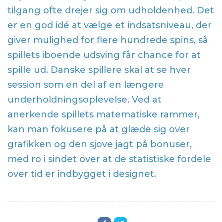
tilgang ofte drejer sig om udholdenhed. Det
er en god idé at vælge et indsatsniveau, der
giver mulighed for flere hundrede spins, så
spillets iboende udsving får chance for at
spille ud. Danske spillere skal at se hver
session som en del af en længere
underholdningsoplevelse. Ved at
anerkende spillets matematiske rammer,
kan man fokusere på at glæde sig over
grafikken og den sjove jagt på bonuser,
med ro i sindet over at de statistiske fordele
over tid er indbygget i designet.