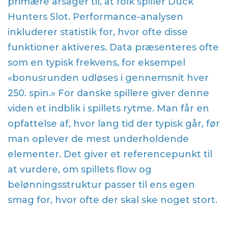
primære årsager til, at folk spiller Duck
Hunters Slot. Performance-analysen
inkluderer statistik for, hvor ofte disse
funktioner aktiveres. Data præsenteres ofte
som en typisk frekvens, for eksempel
«bonusrunden udløses i gennemsnit hver
250. spin.» For danske spillere giver denne
viden et indblik i spillets rytme. Man får en
opfattelse af, hvor lang tid der typisk går, før
man oplever de mest underholdende
elementer. Det giver et referencepunkt til
at vurdere, om spillets flow og
belønningsstruktur passer til ens egen
smag for, hvor ofte der skal ske noget stort.