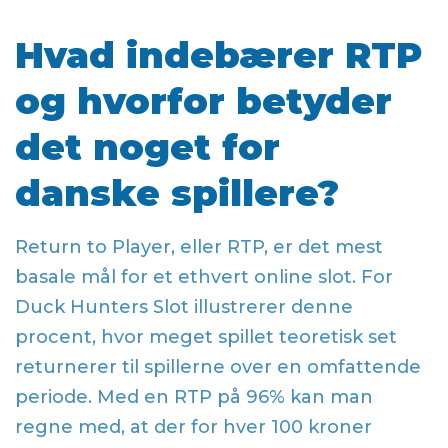
Hvad indebærer RTP
og hvorfor betyder
det noget for
danske spillere?
Return to Player, eller RTP, er det mest
basale mål for et ethvert online slot. For
Duck Hunters Slot illustrerer denne
procent, hvor meget spillet teoretisk set
returnerer til spillerne over en omfattende
periode. Med en RTP på 96% kan man
regne med, at der for hver 100 kroner