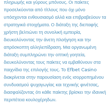
πληρωμής και γύρους μπόνους. Οι παίκτες
προσελκύονται από τίτλους που όχι μόνο
υπόσχονται ενθουσιασμό αλλά και επιβραβεύουν τα
στρατηγικά στοιχήματα. Ο διάταξη της διεπαφής
χρήστη βελτιώνει τη συνολική εμπειρία,
διευκολύνοντας την άνετη πλοήγηση και την
απρόσκοπτη αλληλεπίδραση. Μια οργανωμένη
διάταξη συμπληρώνει την οπτική γοητεία,
διευκολύνοντας τους παίκτες να εμβαθύνουν στα
παιχνίδια της επιλογής τους. Το Efbet Casino
διακρίνεται στην παρουσίαση ενός ισορροπημένου
συνδυασμού ψυχαγωγίας και τεχνικής φινέτσας,
διασφαλίζοντας ότι κάθε παίκτης βρίσκει την ιδανική
περιπέτεια κουλοχέρηδων.