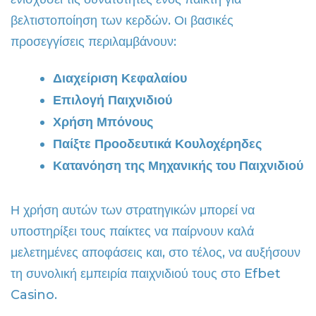
βελτιστοποίηση των κερδών. Οι βασικές
προσεγγίσεις περιλαμβάνουν:
Διαχείριση Κεφαλαίου
Επιλογή Παιχνιδιού
Χρήση Μπόνους
Παίξτε Προοδευτικά Κουλοχέρηδες
Κατανόηση της Μηχανικής του Παιχνιδιού
Η χρήση αυτών των στρατηγικών μπορεί να
υποστηρίξει τους παίκτες να παίρνουν καλά
μελετημένες αποφάσεις και, στο τέλος, να αυξήσουν
τη συνολική εμπειρία παιχνιδιού τους στο Efbet
Casino.