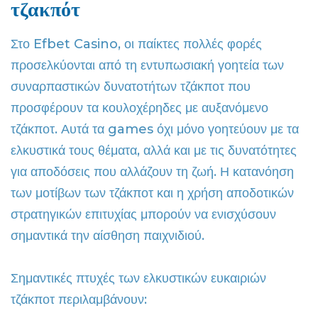
τζακπότ
Στο Efbet Casino, οι παίκτες πολλές φορές
προσελκύονται από τη εντυπωσιακή γοητεία των
συναρπαστικών δυνατοτήτων τζάκποτ που
προσφέρουν τα κουλοχέρηδες με αυξανόμενο
τζάκποτ. Αυτά τα games όχι μόνο γοητεύουν με τα
ελκυστικά τους θέματα, αλλά και με τις δυνατότητες
για αποδόσεις που αλλάζουν τη ζωή. Η κατανόηση
των μοτίβων των τζάκποτ και η χρήση αποδοτικών
στρατηγικών επιτυχίας μπορούν να ενισχύσουν
σημαντικά την αίσθηση παιχνιδιού.
Σημαντικές πτυχές των ελκυστικών ευκαιριών
τζάκποτ περιλαμβάνουν: