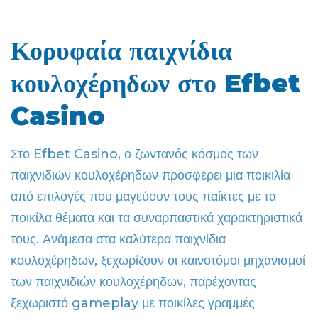
Κορυφαία παιχνίδια
κουλοχέρηδων στο Efbet
Casino
Στο Efbet Casino, ο ζωντανός κόσμος των
παιχνιδιών κουλοχέρηδων προσφέρει μια ποικιλία
από επιλογές που μαγεύουν τους παίκτες με τα
ποικίλα θέματα και τα συναρπαστικά χαρακτηριστικά
τους. Ανάμεσα στα καλύτερα παιχνίδια
κουλοχέρηδων, ξεχωρίζουν οι καινοτόμοι μηχανισμοί
των παιχνιδιών κουλοχέρηδων, παρέχοντας
ξεχωριστό gameplay με ποικίλες γραμμές