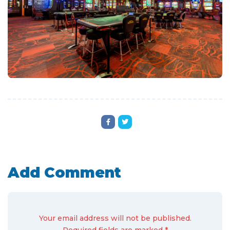
Add Comment
Your email address will not be published.