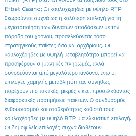
Efbet Casino; Οι κουλοχέρηδες με υψηλό RTP
θεωρούνται συχνά ως η καλύτερη επιλογή για τη
μεγιστοποίηση των δυνατών αποδόσεων με την
πάροδο του χρόνου, προσελκύοντας τόσο
στρατηγικούς παίκτες όσο και αρχάριους. Οι
κουλοχέρηδες με υψηλή μεταβλητότητα μπορεί να
προσφέρουν σημαντικές πληρωμές, αλλά
συνοδεύονται από μεγαλύτερο κίνδυνο, ενώ οι
επιλογές χαμηλής μεταβλητότητας συνήθως
παρέχουν πιο τακτικές, μικρές νίκες, προσελκύοντας
διαφορετικές προτιμήσεις παικτών. Ο συνδυασμός
ενθουσιασμού και σταθερότητας καθιστά τους
κουλοχέρηδες με υψηλό RTP μια ελκυστική επιλογή.
Οι δημοφιλείς επιλογές συχνά διαθέτουν