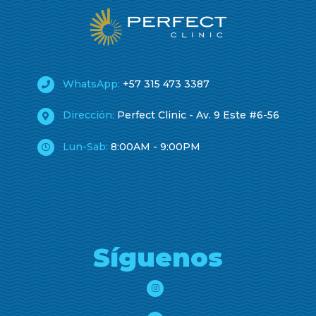
WhatsApp:
+57 315 473 3387
Dirección:
Perfect Clinic - Av. 9 Este #6-56
Lun-Sab:
8:00AM - 9:00PM
Síguenos