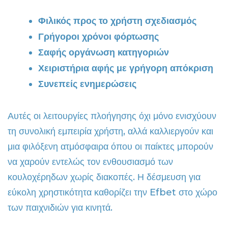
Φιλικός προς το χρήστη σχεδιασμός
Γρήγοροι χρόνοι φόρτωσης
Σαφής οργάνωση κατηγοριών
Χειριστήρια αφής με γρήγορη απόκριση
Συνεπείς ενημερώσεις
Αυτές οι λειτουργίες πλοήγησης όχι μόνο ενισχύουν
τη συνολική εμπειρία χρήστη, αλλά καλλιεργούν και
μια φιλόξενη ατμόσφαιρα όπου οι παίκτες μπορούν
να χαρούν εντελώς τον ενθουσιασμό των
κουλοχέρηδων χωρίς διακοπές. Η δέσμευση για
εύκολη χρηστικότητα καθορίζει την Efbet στο χώρο
των παιχνιδιών για κινητά.