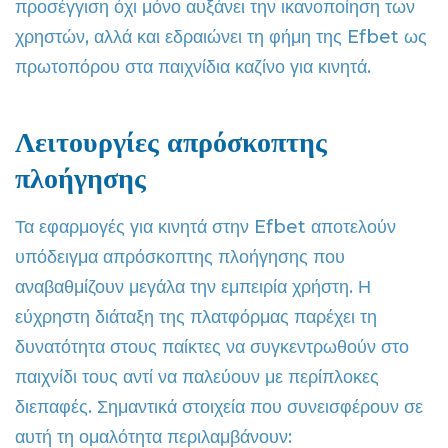
προσέγγιση όχι μόνο αυξάνει την ικανοποίηση των
χρηστών, αλλά και εδραιώνει τη φήμη της Efbet ως
πρωτοπόρου στα παιχνίδια καζίνο για κινητά.
Λειτουργίες απρόσκοπτης
πλοήγησης
Τα εφαρμογές για κινητά στην Efbet αποτελούν
υπόδειγμα απρόσκοπτης πλοήγησης που
αναβαθμίζουν μεγάλα την εμπειρία χρήστη. Η
εύχρηστη διάταξη της πλατφόρμας παρέχει τη
δυνατότητα στους παίκτες να συγκεντρωθούν στο
παιχνίδι τους αντί να παλεύουν με περίπλοκες
διεπαφές. Σημαντικά στοιχεία που συνεισφέρουν σε
αυτή τη ομαλότητα περιλαμβάνουν: