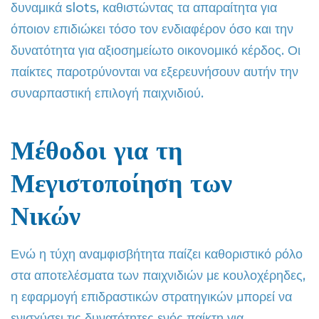
δυναμικά slots, καθιστώντας τα απαραίτητα για
όποιον επιδιώκει τόσο τον ενδιαφέρον όσο και την
δυνατότητα για αξιοσημείωτο οικονομικό κέρδος. Οι
παίκτες παροτρύνονται να εξερευνήσουν αυτήν την
συναρπαστική επιλογή παιχνιδιού.
Μέθοδοι για τη
Μεγιστοποίηση των
Νικών
Ενώ η τύχη αναμφισβήτητα παίζει καθοριστικό ρόλο
στα αποτελέσματα των παιχνιδιών με κουλοχέρηδες,
η εφαρμογή επιδραστικών στρατηγικών μπορεί να
ενισχύσει τις δυνατότητες ενός παίκτη για