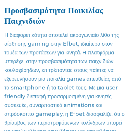
Προσβασιμότητα Ποικιλίας
Παιχνιδιών
Η διαφορετικότητα αποτελεί ακρογωνιαίο λίθο της
αίσθησης gaming στην Efbet, ιδιαίτερα στον
τομέα των προτάσεων για κινητά. Η πλατφόρμα
υπερέχει στην προσβασιμότητα των παιχνιδιών
κουλοχέρηδων, επιτρέποντας στους παίκτες να
εξερευνήσουν μια ποικιλία games απευθείας από
τα smartphone ή τα tablet τους. Με μια user-
friendly διεπαφή προσαρμοσμένη για κινητές
συσκευές, συναρπαστικά animations και
απρόσκοπτο gameplay, η Efbet διασφαλίζει ότι ο
θρίαμβος των περιστρεφόμενων κυλίνδρων μπορεί