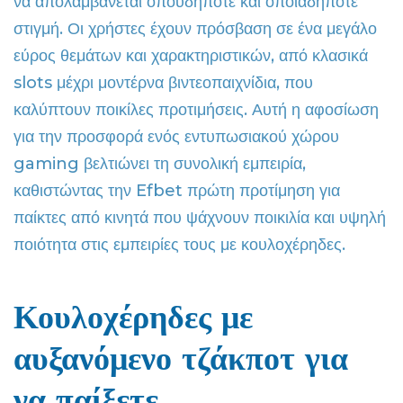
να απολαμβάνεται οπουδήποτε και οποιαδήποτε
στιγμή. Οι χρήστες έχουν πρόσβαση σε ένα μεγάλο
εύρος θεμάτων και χαρακτηριστικών, από κλασικά
slots μέχρι μοντέρνα βιντεοπαιχνίδια, που
καλύπτουν ποικίλες προτιμήσεις. Αυτή η αφοσίωση
για την προσφορά ενός εντυπωσιακού χώρου
gaming βελτιώνει τη συνολική εμπειρία,
καθιστώντας την Efbet πρώτη προτίμηση για
παίκτες από κινητά που ψάχνουν ποικιλία και υψηλή
ποιότητα στις εμπειρίες τους με κουλοχέρηδες.
Κουλοχέρηδες με
αυξανόμενο τζάκποτ για
να παίξετε