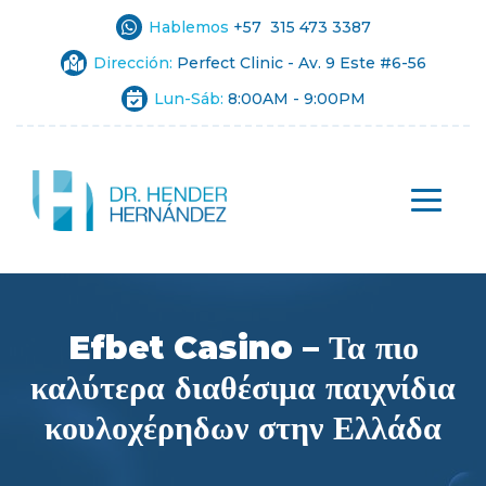
Hablemos
+57 315 473 3387
Dirección:
Perfect Clinic - Av. 9 Este #6-56
Lun-Sáb:
8:00AM - 9:00PM
Efbet Casino – Τα πιο
καλύτερα διαθέσιμα παιχνίδια
κουλοχέρηδων στην Ελλάδα