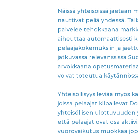
Näissä yhteisöissä jaetaan my
nauttivat peliä yhdessä. Täl
palvelee tehokkaana markkin
aiheuttaa automaattisesti k
pelaajakokemuksiin ja jaettu
jatkuvassa relevanssissa Su
arvokkaana opetusmateriaali
voivat toteutua käytännössä.
Yhteisöllisyys leviää myös 
joissa pelaajat kilpailevat 
yhteisöllisen ulottuvuuden y
että pelaajat ovat osa aktiiv
vuorovaikutus muokkaa jopa 