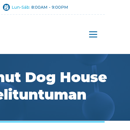
Lun-Sáb:
8:00AM - 9:00PM
nut Dog House
elituntuman