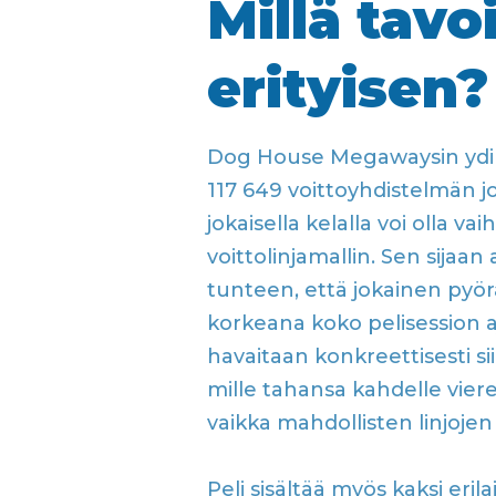
Millä tavo
erityisen?
Dog House Megawaysin ydin
117 649 voittoyhdistelmän jok
jokaisella kelalla voi olla 
voittolinjamallin. Sen sija
tunteen, että jokainen pyör
korkeana koko pelisession 
havaitaan konkreettisesti s
mille tahansa kahdelle vierek
vaikka mahdollisten linjoj
Peli sisältää myös kaksi er