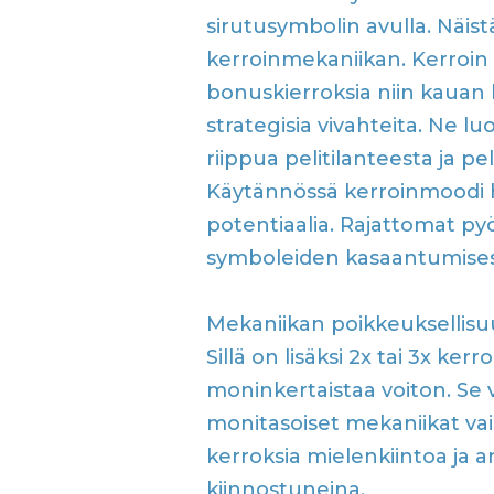
sirutusymbolin avulla. Näist
kerroinmekaniikan. Kerroin
bonuskierroksia niin kauan k
strategisia vivahteita. Ne lu
riippua pelitilanteesta ja 
Käytännössä kerroinmoodi ho
potentiaalia. Rajattomat pyö
symboleiden kasaantumises
Mekaniikan poikkeuksellisuu
Sillä on lisäksi 2x tai 3x ker
moninkertaistaa voiton. Se v
monitasoiset mekaniikat vaik
kerroksia mielenkiintoa ja 
kiinnostuneina.