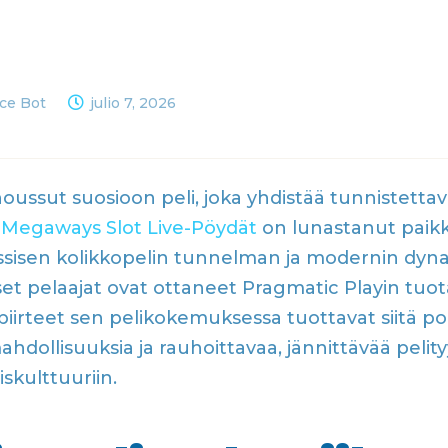
ice Bot
julio 7, 2026
ussut suosioon peli, joka yhdistää tunnistettav
Megaways Slot Live-Pöydät
on lunastanut paikk
assisen kolikkopelin tunnelman ja modernin dynam
et pelaajat ovat ottaneet Pragmatic Playin tuot
piirteet sen pelikokemuksessa tuottavat siitä po
hdollisuuksia ja rauhoittavaa, jännittävää pelity
skulttuuriin.