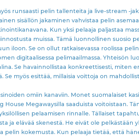
ös runsaasti pelin tallenteita ja live-stream -jaks
lainen sisällön jakaminen vahvistaa pelin asemaa 
ointikanavana. Kun yksi pelaaja paljastaa massi
iinnostusta muissa. Tämä luonnollinen suosio pe
un iloon. Se on ollut ratkaisevassa roolissa pelin
omen digitaalisessa pelimaailmassa. Yhteisön luo
na. Se havainnollistaa konkreettisesti, miten 
 Se myös esittää, millaisia voittoja on mahdollis
kasinoiden omiin kanaviin. Monet suomalaiset kas
Dog House Megawaysilla saaduista voitoistaan. Täm
ksilöllisen pelaamisen rinnalle. Tällaiset tapah
ista ja elävää skenestä. He eivät ole pelkästään yk
pelin kokemusta. Kun pelaaja tietää, että häne