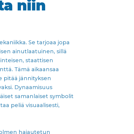
ta niin
aniikka. Se tarjoaa jopa
sen ainutlaatuinen, sillä
inteisen, staattisen
enttä. Tämä aikaansaa
e pitää jännityksen
vaksi. Dynaamisuus
käiset samanlaiset symbolit
aa peliä visuaalisesti,
 kolmen hajautetun