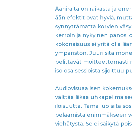
Ääniraita on raikasta ja energ
ääniefektit ovat hyviä, mutt
synnyttämättä korvien väsym
kerroin ja nykyinen panos, 
kokonaisuus ei yritä olla lii
ympäristön. Juuri sitä monet
pelittävät moitteettomasti 
iso osa sessioista sijoittuu p
Audiovisuaalisen kokemukse
välttää liikaa uhkapelimaisee
iloisuutta. Tämä luo siitä 
pelaamista enimmäkseen vap
viehätystä. Se ei säikytä pois