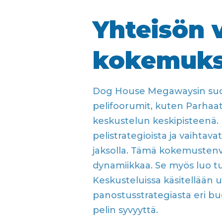
Yhteisön 
kokemuks
Dog House Megawaysin suosio
pelifoorumit, kuten Parhaat
keskustelun keskipisteenä. P
pelistrategioista ja vaihtavat
jaksolla. Tämä kokemustenva
dynamiikkaa. Se myös luo t
Keskusteluissa käsitellään 
panostusstrategiasta eri budj
pelin syvyyttä.