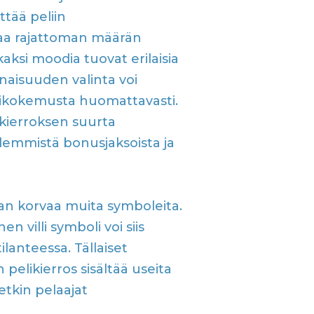
ttää peliin
taa rajattoman määrän
aksi moodia tuovat erilaisia
inaisuuden valinta voi
elikokemusta huomattavasti.
 kierroksen suurta
idemmistä bonusjaksoista ja
aan korvaa muita symboleita.
en villi symboli voi siis
ilanteessa. Tällaiset
pelikierros sisältää useita
etkin pelaajat