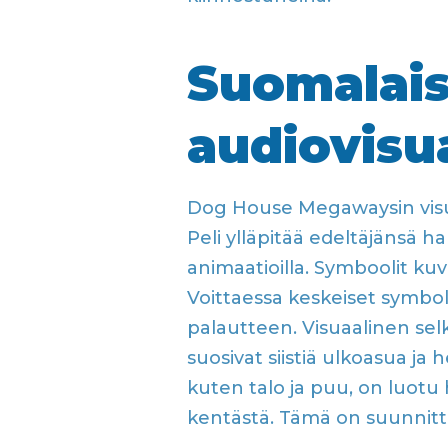
Suomalais
audiovisu
Dog House Megawaysin visua
Peli ylläpitää edeltäjänsä h
animaatioilla. Symboolit kuv
Voittaessa keskeiset symbolit
palautteen. Visuaalinen sel
suosivat siistiä ulkoasua ja
kuten talo ja puu, on luotu
kentästä. Tämä on suunnittel