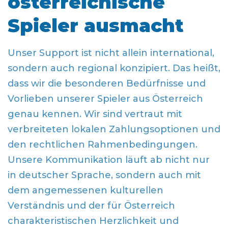
österreichische
Spieler ausmacht
Unser Support ist nicht allein international,
sondern auch regional konzipiert. Das heißt,
dass wir die besonderen Bedürfnisse und
Vorlieben unserer Spieler aus Österreich
genau kennen. Wir sind vertraut mit
verbreiteten lokalen Zahlungsoptionen und
den rechtlichen Rahmenbedingungen.
Unsere Kommunikation läuft ab nicht nur
in deutscher Sprache, sondern auch mit
dem angemessenen kulturellen
Verständnis und der für Österreich
charakteristischen Herzlichkeit und