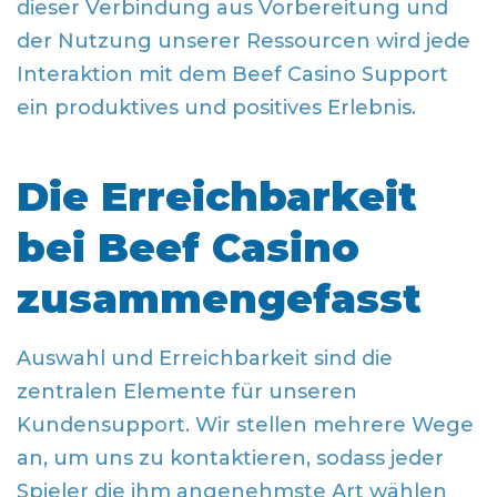
dieser Verbindung aus Vorbereitung und
der Nutzung unserer Ressourcen wird jede
Interaktion mit dem Beef Casino Support
ein produktives und positives Erlebnis.
Die Erreichbarkeit
bei Beef Casino
zusammengefasst
Auswahl und Erreichbarkeit sind die
zentralen Elemente für unseren
Kundensupport. Wir stellen mehrere Wege
an, um uns zu kontaktieren, sodass jeder
Spieler die ihm angenehmste Art wählen