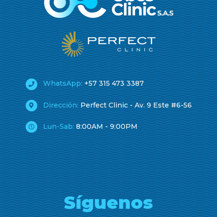
WhatsApp:
+57 315 473 3387
Dirección:
Perfect Clinic - Av. 9 Este #6-56
Lun-Sab:
8:00AM - 9:00PM
Síguenos