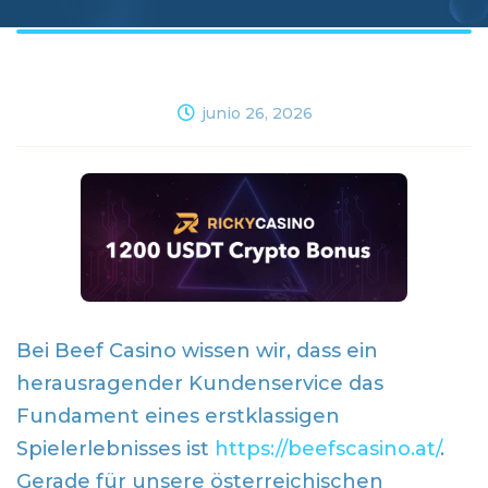
junio 26, 2026
Bei Beef Casino wissen wir, dass ein
herausragender Kundenservice das
Fundament eines erstklassigen
Spielerlebnisses ist
https://beefscasino.at/
.
Gerade für unsere österreichischen