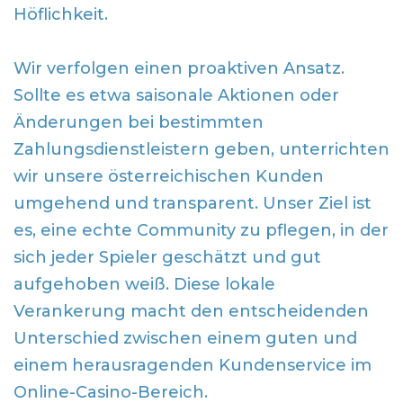
Höflichkeit.
Wir verfolgen einen proaktiven Ansatz.
Sollte es etwa saisonale Aktionen oder
Änderungen bei bestimmten
Zahlungsdienstleistern geben, unterrichten
wir unsere österreichischen Kunden
umgehend und transparent. Unser Ziel ist
es, eine echte Community zu pflegen, in der
sich jeder Spieler geschätzt und gut
aufgehoben weiß. Diese lokale
Verankerung macht den entscheidenden
Unterschied zwischen einem guten und
einem herausragenden Kundenservice im
Online-Casino-Bereich.