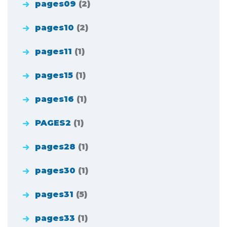
pages09
(2)
pages10
(2)
pages11
(1)
pages15
(1)
pages16
(1)
PAGES2
(1)
pages28
(1)
pages30
(1)
pages31
(5)
pages33
(1)