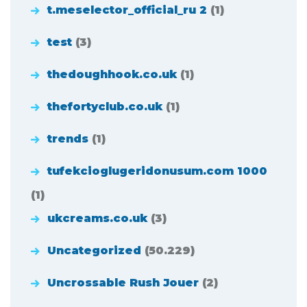
t.meselector_official_ru 2
(1)
test
(3)
thedoughhook.co.uk
(1)
thefortyclub.co.uk
(1)
trends
(1)
tufekcioglugeridonusum.com 1000
(1)
ukcreams.co.uk
(3)
Uncategorized
(50.229)
Uncrossable Rush Jouer
(2)