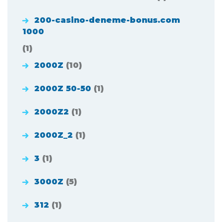
200-casino-deneme-bonus.com
1000
(1)
2000Z
(10)
2000Z 50-50
(1)
2000Z2
(1)
2000Z_2
(1)
3
(1)
3000Z
(5)
312
(1)