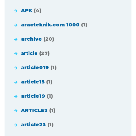
APK
(4)
aracteknik.com 1000
(1)
archive
(20)
article
(27)
article019
(1)
article15
(1)
article19
(1)
ARTICLE2
(1)
article23
(1)