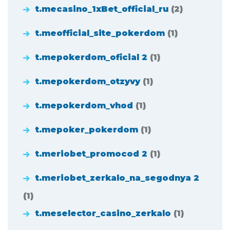
t.mecasino_1xBet_official_ru
(2)
t.meofficial_site_pokerdom
(1)
t.mepokerdom_oficial 2
(1)
t.mepokerdom_otzyvy
(1)
t.mepokerdom_vhod
(1)
t.mepoker_pokerdom
(1)
t.meriobet_promocod 2
(1)
t.meriobet_zerkalo_na_segodnya 2
(1)
t.meselector_casino_zerkalo
(1)