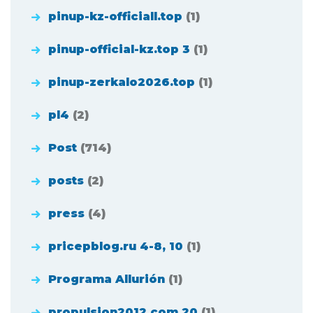
pinup-kz-officiall.top
(1)
pinup-official-kz.top 3
(1)
pinup-zerkalo2026.top
(1)
pl4
(2)
Post
(714)
posts
(2)
press
(4)
pricepblog.ru 4-8, 10
(1)
Programa Allurión
(1)
propulsion2012.com 20
(1)