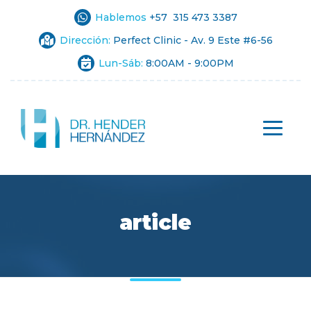
Hablemos
+57 315 473 3387
Dirección:
Perfect Clinic - Av. 9 Este #6-56
Lun-Sáb:
8:00AM - 9:00PM
article