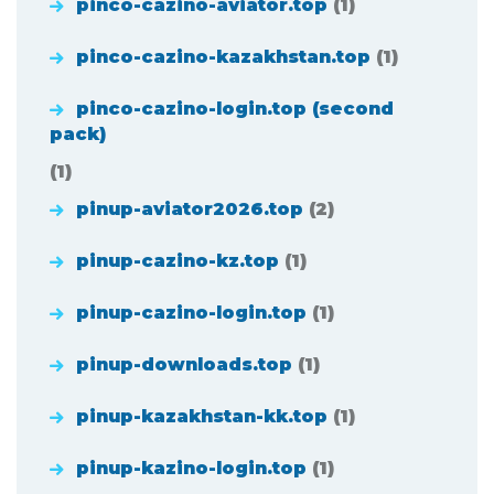
pinco-cazino-aviator.top
(1)
pinco-cazino-kazakhstan.top
(1)
pinco-cazino-login.top (second
pack)
(1)
pinup-aviator2026.top
(2)
pinup-cazino-kz.top
(1)
pinup-cazino-login.top
(1)
pinup-downloads.top
(1)
pinup-kazakhstan-kk.top
(1)
pinup-kazino-login.top
(1)