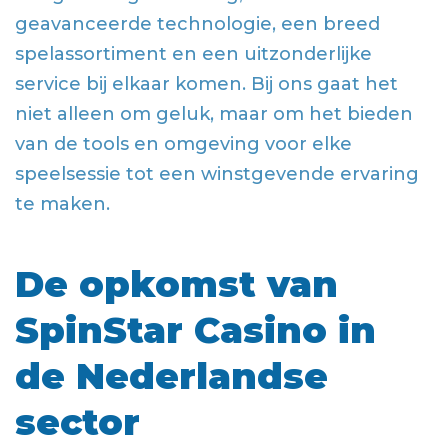
geavanceerde technologie, een breed
spelassortiment en een uitzonderlijke
service bij elkaar komen. Bij ons gaat het
niet alleen om geluk, maar om het bieden
van de tools en omgeving voor elke
speelsessie tot een winstgevende ervaring
te maken.
De opkomst van
SpinStar Casino in
de Nederlandse
sector