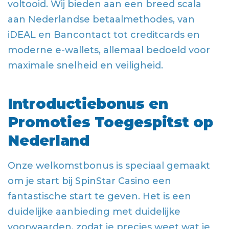
voltooid. Wij bieden aan een breed scala
aan Nederlandse betaalmethodes, van
iDEAL en Bancontact tot creditcards en
moderne e-wallets, allemaal bedoeld voor
maximale snelheid en veiligheid.
Introductiebonus en
Promoties Toegespitst op
Nederland
Onze welkomstbonus is speciaal gemaakt
om je start bij SpinStar Casino een
fantastische start te geven. Het is een
duidelijke aanbieding met duidelijke
voorwaarden, zodat je precies weet wat je