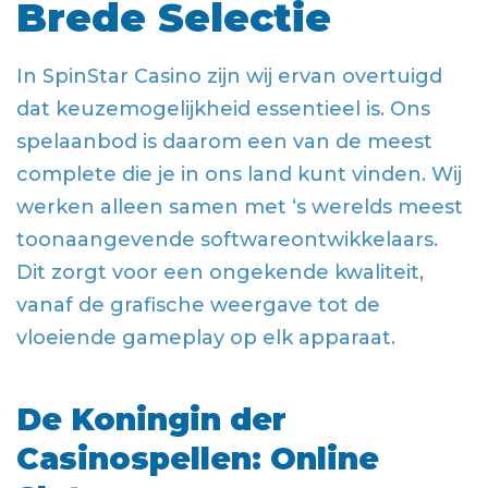
Brede Selectie
In SpinStar Casino zijn wij ervan overtuigd
dat keuzemogelijkheid essentieel is. Ons
spelaanbod is daarom een van de meest
complete die je in ons land kunt vinden. Wij
werken alleen samen met ‘s werelds meest
toonaangevende softwareontwikkelaars.
Dit zorgt voor een ongekende kwaliteit,
vanaf de grafische weergave tot de
vloeiende gameplay op elk apparaat.
De Koningin der
Casinospellen: Online