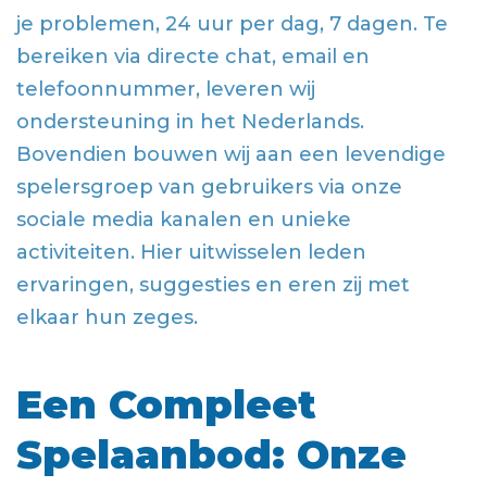
je problemen, 24 uur per dag, 7 dagen. Te
bereiken via directe chat, email en
telefoonnummer, leveren wij
ondersteuning in het Nederlands.
Bovendien bouwen wij aan een levendige
spelersgroep van gebruikers via onze
sociale media kanalen en unieke
activiteiten. Hier uitwisselen leden
ervaringen, suggesties en eren zij met
elkaar hun zeges.
Een Compleet
Spelaanbod: Onze