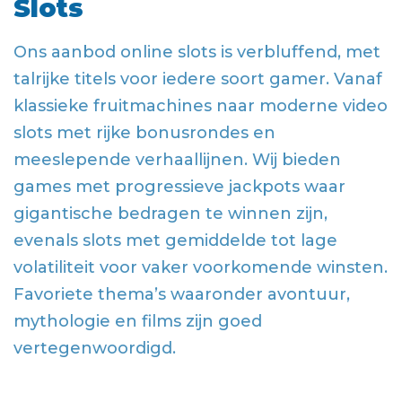
Slots
Ons aanbod online slots is verbluffend, met
talrijke titels voor iedere soort gamer. Vanaf
klassieke fruitmachines naar moderne video
slots met rijke bonusrondes en
meeslepende verhaallijnen. Wij bieden
games met progressieve jackpots waar
gigantische bedragen te winnen zijn,
evenals slots met gemiddelde tot lage
volatiliteit voor vaker voorkomende winsten.
Favoriete thema’s waaronder avontuur,
mythologie en films zijn goed
vertegenwoordigd.