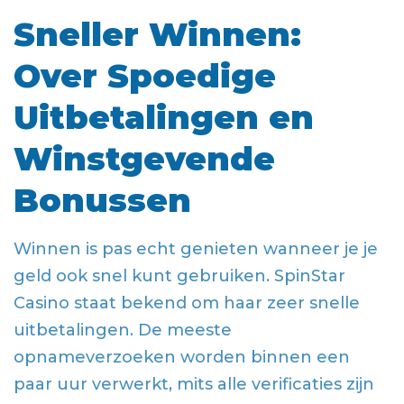
Sneller Winnen:
Over Spoedige
Uitbetalingen en
Winstgevende
Bonussen
Winnen is pas echt genieten wanneer je je
geld ook snel kunt gebruiken. SpinStar
Casino staat bekend om haar zeer snelle
uitbetalingen. De meeste
opnameverzoeken worden binnen een
paar uur verwerkt, mits alle verificaties zijn