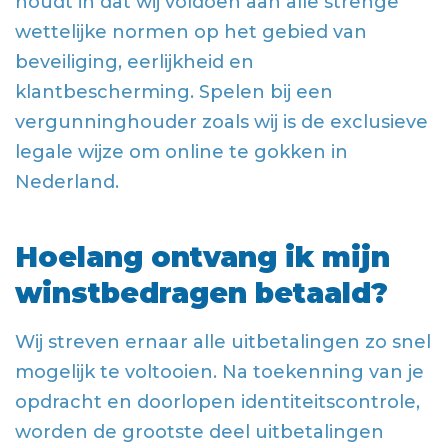
houdt in dat wij voldoen aan alle strenge
wettelijke normen op het gebied van
beveiliging, eerlijkheid en
klantbescherming. Spelen bij een
vergunninghouder zoals wij is de exclusieve
legale wijze om online te gokken in
Nederland.
Hoelang ontvang ik mijn
winstbedragen betaald?
Wij streven ernaar alle uitbetalingen zo snel
mogelijk te voltooien. Na toekenning van je
opdracht en doorlopen identiteitscontrole,
worden de grootste deel uitbetalingen