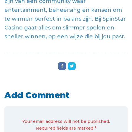
zijn van een community waar
entertainment, beheersing en kansen om
te winnen perfect in balans zijn. Bij SpinStar
Casino gaat alles om slimmer spelen en
sneller winnen, op een wijze die bij jou past.
Add Comment
Your email address will not be published.
Required fields are marked *