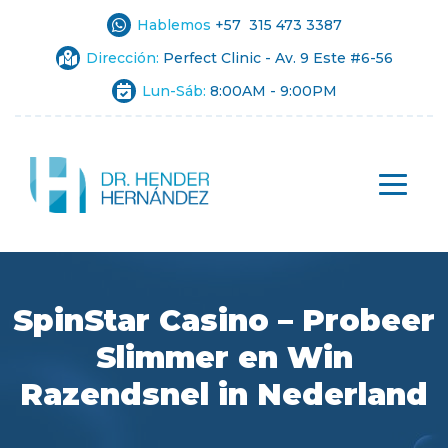
Hablemos
+57 315 473 3387
Dirección:
Perfect Clinic - Av. 9 Este #6-56
Lun-Sáb:
8:00AM - 9:00PM
SpinStar Casino – Probeer
Slimmer en Win
Razendsnel in Nederland