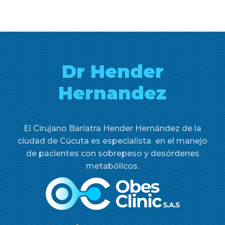
Dr Hender
Hernandez
El Cirujano Baríatra Hender Hernández de la
ciudad de Cúcuta es especialista en el manejo
de pacientes con sobrepeso y desórdenes
metabólicos.