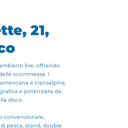
tte, 21,
oco
ambienti live, offrendo
 delle scommesse. I
, americana e transalpina,
 grafica e potenziata da
la disco.
nto convenzionale,
 di pesca, stand, double