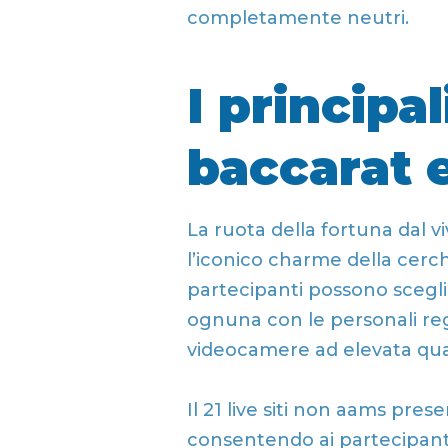
completamente neutri.
I principal
baccarat e
La ruota della fortuna dal 
l’iconico charme della cerch
partecipanti possono sceglie
ognuna con le personali rego
videocamere ad elevata qual
Il 21 live siti non aams pres
consentendo ai partecipanti 