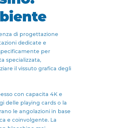
mbiente
llenza di progettazione
tazioni dedicate e
i specificamente per
a specializzata,
re il vissuto grafica degli
spesso con capacita 4K e
i delle playing cards o la
erano le angolazioni in base
ica e coinvolgente. La