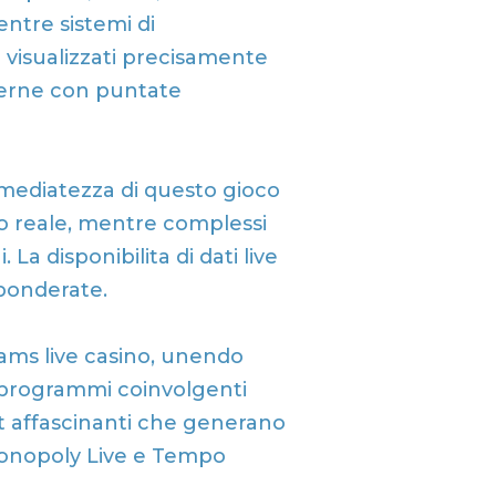
entre sistemi di
visualizzati precisamente
oderne con puntate
immediatezza di questo gioco
o reale, mentre complessi
 disponibilita di dati live
 ponderate.
aams live casino, unendo
 programmi coinvolgenti
t affascinanti che generano
Monopoly Live e Tempo