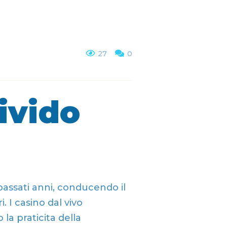
27
0
rivido
passati anni, conducendo il
. I casino dal vivo
la praticita della