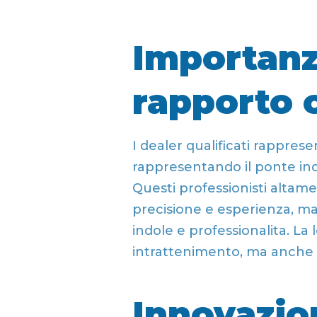
Importanza
rapporto c
I dealer qualificati rappres
rappresentando il ponte indi
Questi professionisti alta
precisione e esperienza, m
indole e professionalita. La
intrattenimento, ma anche me
Innovazion