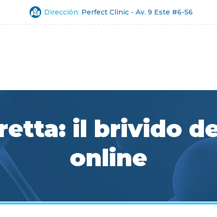
7
Dirección:
Perfect Clinic - Av. 9 Este #6-56
etta: il brivido d
online