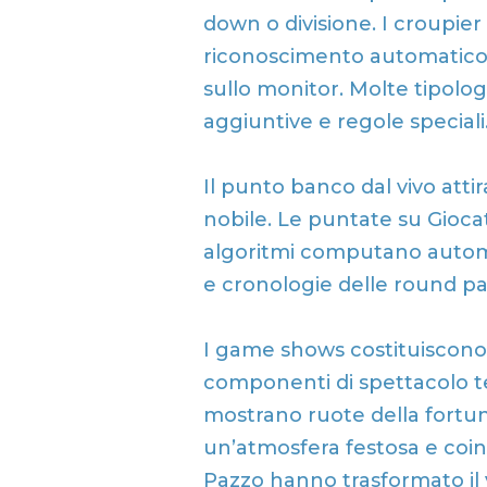
down o divisione. I croupie
riconoscimento automatico 
sullo monitor. Molte tipolog
aggiuntive e regole speciali
Il punto banco dal vivo att
nobile. Le puntate su Gioc
algoritmi computano automati
e cronologie delle round pa
I game shows costituiscono 
componenti di spettacolo t
mostrano ruote della fortu
un’atmosfera festosa e coi
Pazzo hanno trasformato il 