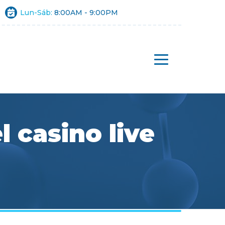
Lun-Sáb:
8:00AM - 9:00PM
el casino live