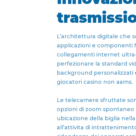
trasmissi
L’architettura digitale che 
applicazioni e componenti fi
collegamenti internet ultra-
perfezionare la standard vi
background personalizzati e 
giocatori casino non aams.
Le telecamere sfruttate son
opzioni di zoom spontaneo pe
ubicazione della biglia nell
all’attivita di intrattenime