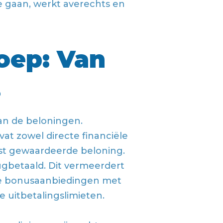
e gaan, werkt averechts en
oep: Van
s
van de beloningen.
vat zowel directe financiële
est gewaardeerde beloning.
ugbetaald. Dit vermeerdert
ijke bonusaanbiedingen met
 uitbetalingslimieten.