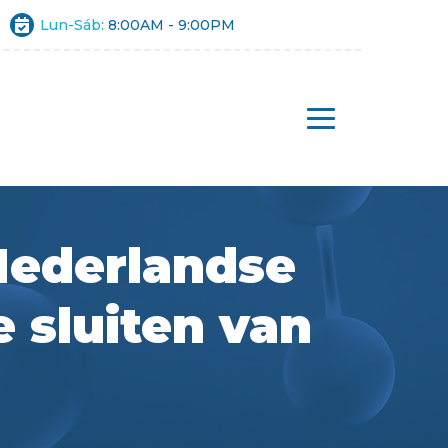
Lun-Sáb:
8:00AM - 9:00PM
Nederlandse
 sluiten van