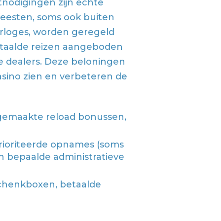
tnodigingen zijn echte
feesten, soms ook buiten
orloges, worden geregeld
betaalde reizen aangeboden
 dealers. Deze beloningen
casino zien en verbeteren de
emaakte reload bonussen,
prioriteerde opnames (soms
an bepaalde administratieve
schenkboxen, betaalde