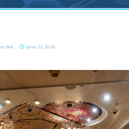
ice Bot
junio 22, 2026