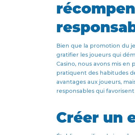
récompens
responsab
Bien que la promotion du j
gratifier les joueurs qui d
Casino, nous avons mis en p
pratiquent des habitudes 
avantages aux joueurs, ma
responsables qui favorisent 
Créer un 