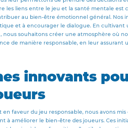
s leur permettons de prendre des décisions éc
s liens entre le jeu et la santé mentale est c
ribuer au bien-être émotionnel général. Nos init
ique et à encourager le dialogue. En cultivant
en, nous souhaitons créer une atmosphère où nos
nce de manière responsable, en leur assurant u
s innovants pour
joueurs
en faveur du jeu responsable, nous avons mis 
 à améliorer le bien-être des joueurs. Ces initi