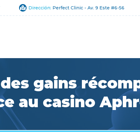
7
Dirección:
Perfect Clinic - Av. 9 Este #6-56
 des gains récom
ce au casino Aphr