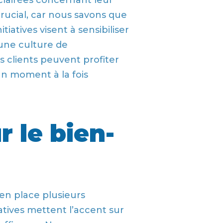
lairées concernant leur
rucial, car nous savons que
iatives visent à sensibiliser
 une culture de
 clients peuvent profiter
n moment à la fois
 le bien-
en place plusieurs
atives mettent l’accent sur