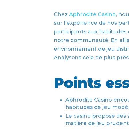
Chez
Aphrodite Casino
, no
sur l’expérience de nos par
participants aux habitudes
notre communauté. En allian
environnement de jeu distinc
Analysons cela de plus près
Points ess
Aphrodite Casino encou
habitudes de jeu modé
Le casino propose des 
matière de jeu prudent