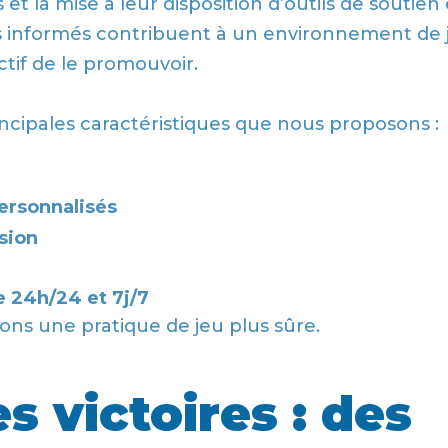
rs et la mise à leur disposition d’outils de souti
 informés contribuent à un environnement de je
if de le promouvoir.
ncipales caractéristiques que nous proposons :
personnalisés
sion
e 24h/24 et 7j/7
s une pratique de jeu plus sûre.
s victoires : des