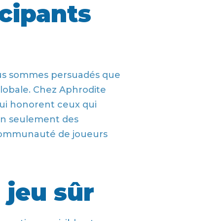
cipants
nous sommes persuadés que
globale. Chez Aphrodite
qui honorent ceux qui
on seulement des
 communauté de joueurs
 jeu sûr