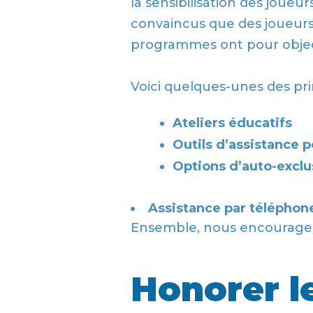
la sensibilisation des joueu
convaincus que des joueurs
programmes ont pour object
Voici quelques-unes des pri
Ateliers éducatifs
Outils d’assistance 
Options d’auto-exclu
Assistance par téléphon
Ensemble, nous encourageon
Honorer le