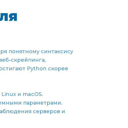
ля
ря понятному синтаксису
веб-скрейпинга,
остигают Python скорее
Linux и macOS.
темными параметрами.
наблюдения серверов и