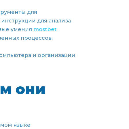
трументы для
 инструкции для анализа
овые умения
mostbet
енных процессов.
компьютера и организации
ем они
емом языке