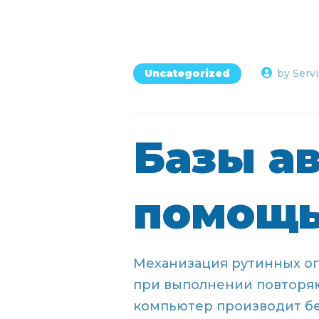
Uncategorized
by Serv
Базы а
помощь
Механизация рутинных оп
при выполнении повторяю
компьютер производит без