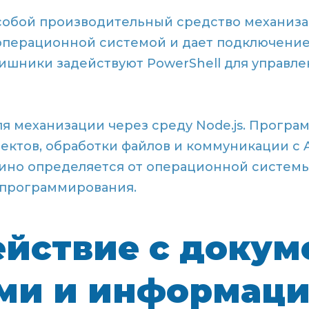
 собой производительный средство механиз
 операционной системой и дает подключение
ишники задействуют PowerShell для управлени
для механизации через среду Node.js. Прогр
ектов, обработки файлов и коммуникации с 
ино определяется от операционной систем
 программирования.
йствие с докум
ми и информац