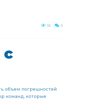
35
0
 с
ть объем погрешностей
ор команд, которые