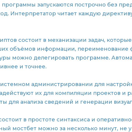
е программы запускаются построчно без пр
од. Интерпретатор читает каждую директиву
иптов состоит в механизации задач, которые
ших объёмов информации, переименование ф
дуры можно делегировать программе. Автом
ивнее и точнее.
системном администрировании для настройк
задействуют их для компиляции проектов и 
ты для анализа сведений и генерации визуа
остоит в простоте синтаксиса и оперативно
ый мостбет можно за несколько минут, не у