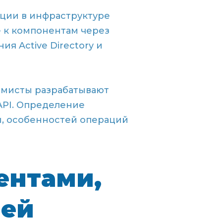
ации в инфраструктуре
 к компонентам через
я Active Directory и
аммисты разрабатывают
API. Определение
ы, особенностей операций
ентами,
ией