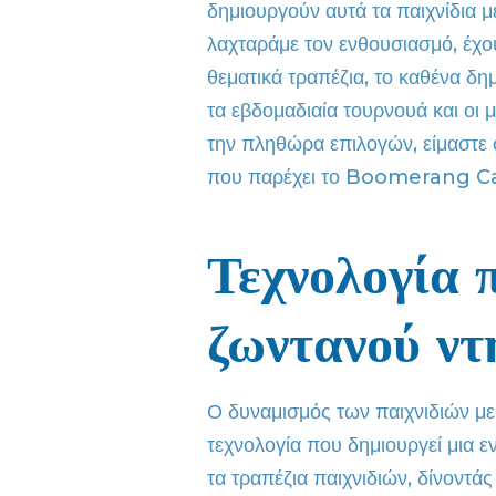
δημιουργούν αυτά τα παιχνίδια μ
λαχταράμε τον ενθουσιασμό, έχου
θεματικά τραπέζια, το καθένα δημ
τα εβδομαδιαία τουρνουά και οι
την πληθώρα επιλογών, είμαστε σ
που παρέχει το Boomerang Ca
Τεχνολογία 
ζωντανού ντ
Ο δυναμισμός των παιχνιδιών μ
τεχνολογία που δημιουργεί μια
τα τραπέζια παιχνιδιών, δίνοντά