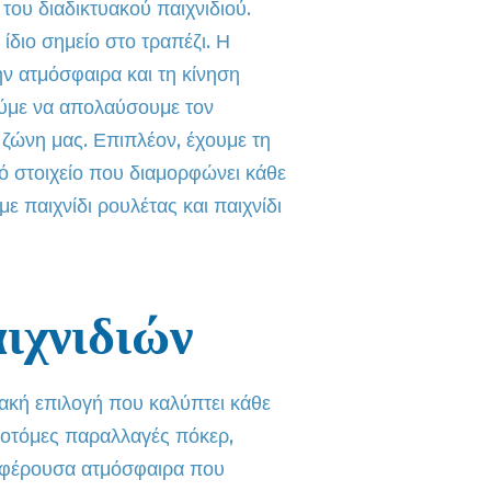
του διαδικτυακού παιχνιδιού.
ίδιο σημείο στο τραπέζι. Η
ν ατμόσφαιρα και τη κίνηση
ούμε να απολαύσουμε τον
ζώνη μας. Επιπλέον, έχουμε τη
ό στοιχείο που διαμορφώνει κάθε
ε παιχνίδι ρουλέτας και παιχνίδι
ιχνιδιών
ακή επιλογή που καλύπτει κάθε
νοτόμες παραλλαγές πόκερ,
ιαφέρουσα ατμόσφαιρα που