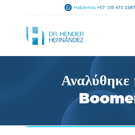
Hablemos
+57 315 473 338
Αναλύθηκε 
Boomera