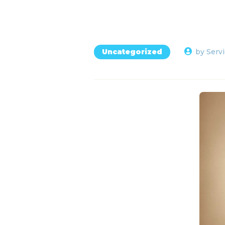
Uncategorized
by Serv