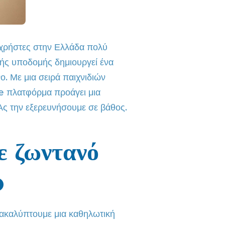
ς χρήστες στην Ελλάδα πολύ
κής υποδομής δημιουργεί ένα
. Με μια σειρά παιχνιδιών
ne πλατφόρμα προάγει μια
; Ας την εξερευνήσουμε σε βάθος.
ε ζωντανό
o
νακαλύπτουμε μια καθηλωτική