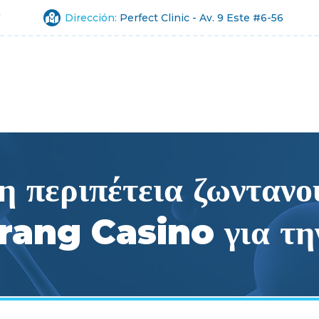
7
Dirección:
Perfect Clinic - Av. 9 Este #6-56
η περιπέτεια ζωντανού
ng Casino για τη