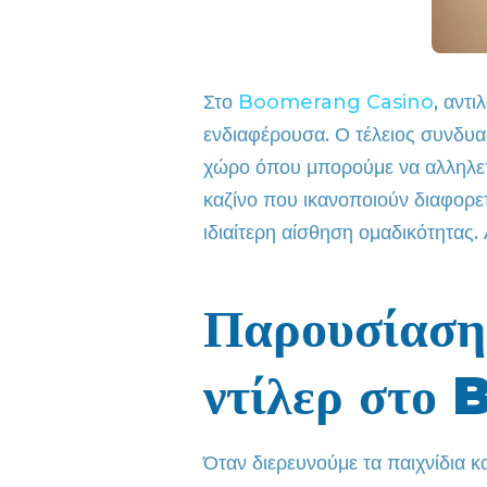
Στο
Boomerang Casino
, αντ
ενδιαφέρουσα. Ο τέλειος συνδυα
χώρο όπου μπορούμε να αλληλεπι
καζίνο που ικανοποιούν διαφορετ
ιδιαίτερη αίσθηση ομαδικότητας. 
Παρουσίαση
ντίλερ στ
Όταν διερευνούμε τα παιχνίδια