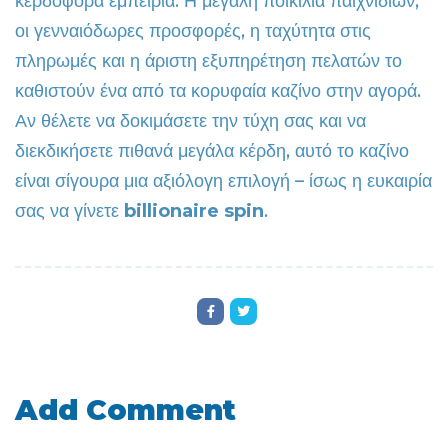
κερδοφόρα εμπειρία. Η μεγάλη ποικιλία παιχνιδιών,
οι γενναιόδωρες προσφορές, η ταχύτητα στις
πληρωμές και η άριστη εξυπηρέτηση πελατών το
καθιστούν ένα από τα κορυφαία καζίνο στην αγορά.
Αν θέλετε να δοκιμάσετε την τύχη σας και να
διεκδικήσετε πιθανά μεγάλα κέρδη, αυτό το καζίνο
είναι σίγουρα μια αξιόλογη επιλογή – ίσως η ευκαιρία
σας να γίνετε
billionaire spin
.
Add Comment