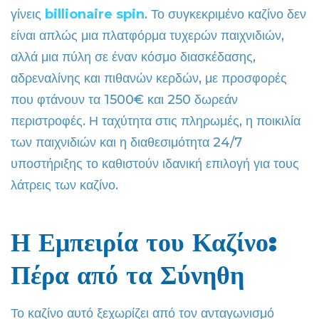
γίνεις
billionaire spin
. Το συγκεκριμένο καζίνο δεν
είναι απλώς μια πλατφόρμα τυχερών παιχνιδιών,
αλλά μια πύλη σε έναν κόσμο διασκέδασης,
αδρεναλίνης και πιθανών κερδών, με προσφορές
που φτάνουν τα 1500€ και 250 δωρεάν
περιστροφές. Η ταχύτητα στις πληρωμές, η ποικιλία
των παιχνιδιών και η διαθεσιμότητα 24/7
υποστήριξης το καθιστούν ιδανική επιλογή για τους
λάτρεις των καζίνο.
Η Εμπειρία του Καζίνο:
Πέρα από τα Σύνηθη
Το καζίνο αυτό ξεχωρίζει από τον ανταγωνισμό