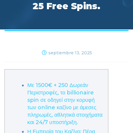
25 Free Spins.
septiembre 13, 2025
Με 1500€ + 250 Δωρεάν
Περιστροφές, το billionaire
spin σε οδηγεί στην κορυφή
των online καζίνο με άμεσες
πληρωμές, αθλητικά στοιχήματα
και 24/7 υποστήριξη.
Η Εμπειρία του Καζίνο: Πέρα