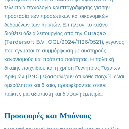
τελευταία τεχνολογία κρυπτογράφησης για την
προστασία των προσωπικών και οικονομικών
δεδομένων των παικτών. Επιπλέον, το καζίνο
διαθέτει άδεια λειτουργίας από την Curaçao
(Terdersoft B.V., OGL/2024/1126/0521), γεγονός
που εγγυάται τη συμμόρφωση με αυστηρούς
κανονισμούς και πρότυπα ποιότητας. Η πολιτική
δίκαιης παιχνιδιού και η χρήση Γεννήτριας Τυχαίων
Αριθμών (RNG) εξασφαλίζουν ότι κάθε παιχνίδι είναι
αμερόληπτο και δίκαιο, προσφέροντας στους
παίκτες μια αξιόπιστη και διαφανή εμπειρία.
Προσφορές και Μπόνους