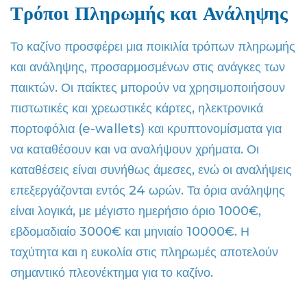
Τρόποι Πληρωμής και Ανάληψης
Το καζίνο προσφέρει μια ποικιλία τρόπων πληρωμής
και ανάληψης, προσαρμοσμένων στις ανάγκες των
παικτών. Οι παίκτες μπορούν να χρησιμοποιήσουν
πιστωτικές και χρεωστικές κάρτες, ηλεκτρονικά
πορτοφόλια (e-wallets) και κρυπτονομίσματα για
να καταθέσουν και να αναλήψουν χρήματα. Οι
καταθέσεις είναι συνήθως άμεσες, ενώ οι αναλήψεις
επεξεργάζονται εντός 24 ωρών. Τα όρια ανάληψης
είναι λογικά, με μέγιστο ημερήσιο όριο 1000€,
εβδομαδιαίο 3000€ και μηνιαίο 10000€. Η
ταχύτητα και η ευκολία στις πληρωμές αποτελούν
σημαντικό πλεονέκτημα για το καζίνο.