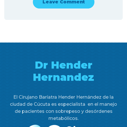
Dr Hender
Hernandez
El Cirujano Baríatra Hender Hernández de la
ciudad de Cúcuta es especialista en el manejo
de pacientes con sobrepeso y desórdenes
metabólicos.