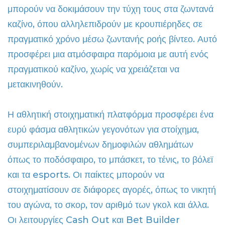
μπορούν να δοκιμάσουν την τύχη τους στα ζωντανά
καζίνο, όπου αλληλεπιδρούν με κρουπιέρηδες σε
πραγματικό χρόνο μέσω ζωντανής ροής βίντεο. Αυτό
προσφέρει μια ατμόσφαιρα παρόμοια με αυτή ενός
πραγματικού καζίνο, χωρίς να χρειάζεται να
μετακινηθούν.
Η αθλητική στοιχηματική πλατφόρμα προσφέρει ένα
ευρύ φάσμα αθλητικών γεγονότων για στοίχημα,
συμπεριλαμβανομένων δημοφιλών αθλημάτων
όπως το ποδόσφαιρο, το μπάσκετ, το τένις, το βόλεϊ
και τα esports. Οι παίκτες μπορούν να
στοιχηματίσουν σε διάφορες αγορές, όπως το νικητή
του αγώνα, το σκορ, τον αριθμό των γκολ και άλλα.
Οι λειτουργίες Cash Out και Bet Builder