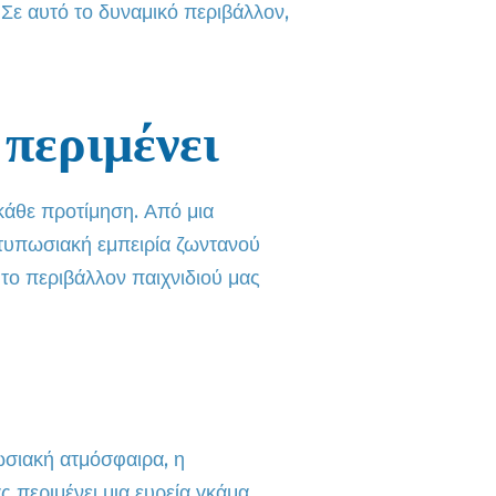
Σε αυτό το δυναμικό περιβάλλον,
περιμένει
κάθε προτίμηση. Από μια
ντυπωσιακή εμπειρία ζωντανού
 το περιβάλλον παιχνιδιού μας
ωσιακή ατμόσφαιρα, η
 περιμένει μια ευρεία γκάμα