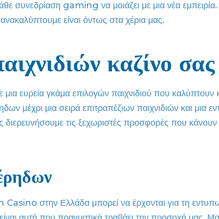
θε συνεδρίαση gaming να μοιάζει με μια νέα εμπειρία. 
 ανακαλύπτουμε είναι όντως στα χέρια μας.
αιχνιδιών καζίνο σας 
ε μια ευρεία γκάμα επιλογών παιχνιδιού που καλύπτουν 
δων μέχρι μια σειρά επιτραπέζιων παιχνιδιών και μια ε
 Ας διερευνήσουμε τις ξεχωριστές προσφορές που κάνουν
έρηδων
pin Casino στην Ελλάδα μπορεί να έρχονται για τη εντυπ
ναι αυτή που πραγματικά τραβάει την προσοχή μας. Μας