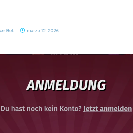
ice Bot
marzo 12, 2026