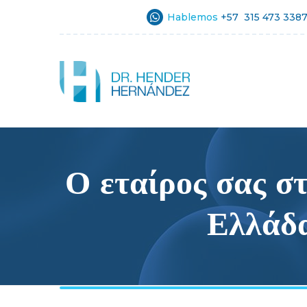
Hablemos
+57 315 473 338
Ο εταίρος σας σ
Ελλάδα