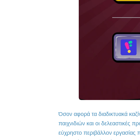
Όσον αφορά τα διαδικτυακά καζί
παιχνιδιών και οι δελεαστικές π
εύχρηστο περιβάλλον εργασίας πο