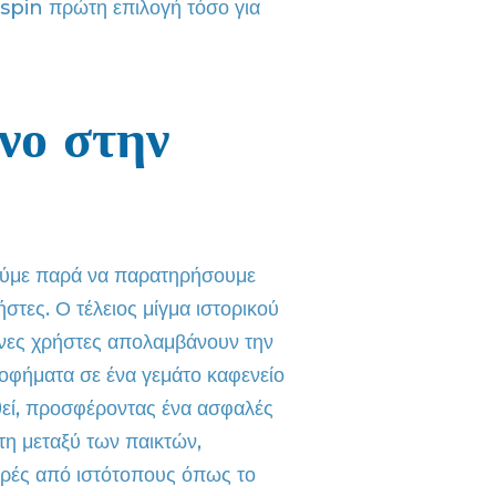
yspin πρώτη επιλογή τόσο για
νο στην
ρούμε παρά να παρατηρήσουμε
στες. Ο τέλειος μίγμα ιστορικού
ηνες χρήστες απολαμβάνουν την
ροφήματα σε ένα γεμάτο καφενείο
χθεί, προσφέροντας ένα ασφαλές
στη μεταξύ των παικτών,
φορές από ιστότοπους όπως το