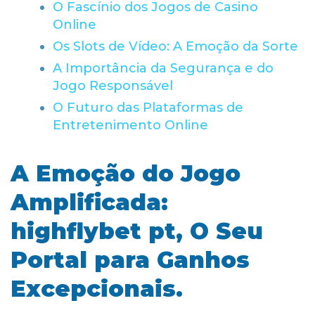
O Fascínio dos Jogos de Casino
Online
Os Slots de Vídeo: A Emoção da Sorte
A Importância da Segurança e do
Jogo Responsável
O Futuro das Plataformas de
Entretenimento Online
A Emoção do Jogo
Amplificada:
highflybet pt, O Seu
Portal para Ganhos
Excepcionais.