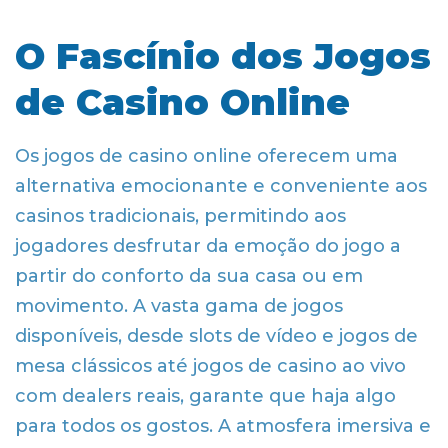
O Fascínio dos Jogos
de Casino Online
Os jogos de casino online oferecem uma
alternativa emocionante e conveniente aos
casinos tradicionais, permitindo aos
jogadores desfrutar da emoção do jogo a
partir do conforto da sua casa ou em
movimento. A vasta gama de jogos
disponíveis, desde slots de vídeo e jogos de
mesa clássicos até jogos de casino ao vivo
com dealers reais, garante que haja algo
para todos os gostos. A atmosfera imersiva e