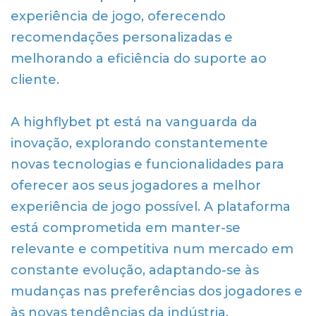
experiência de jogo, oferecendo
recomendações personalizadas e
melhorando a eficiência do suporte ao
cliente.
A highflybet pt está na vanguarda da
inovação, explorando constantemente
novas tecnologias e funcionalidades para
oferecer aos seus jogadores a melhor
experiência de jogo possível. A plataforma
está comprometida em manter-se
relevante e competitiva num mercado em
constante evolução, adaptando-se às
mudanças nas preferências dos jogadores e
às novas tendências da indústria.