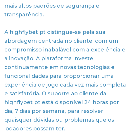
mais altos padrões de segurança e
transparência.
A highflybet pt distingue-se pela sua
abordagem centrada no cliente, com um
compromisso inabalável com a excelência e
a inovação. A plataforma investe
continuamente em novas tecnologias e
funcionalidades para proporcionar uma
experiência de jogo cada vez mais completa
e satisfatória. O suporte ao cliente da
highflybet pt está disponível 24 horas por
dia, 7 dias por semana, para resolver
quaisquer dúvidas ou problemas que os
jogadores possam ter.