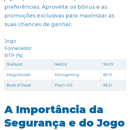
preferências. Aproveite os bônus e as
promoções exclusivas para maximizar as
suas chances de ganhar.
Jogo
Fornecedor
RTP (%)
Starburst
NetEnt
96.09
Mega Moolah
Microgaming
88.12
Book of Dead
Play’n GO
96.21
A Importância da
Segurança e do Jogo