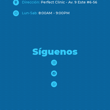
Dirección:
Perfect Clinic - Av. 9 Este #6-56
Lun-Sab:
8:00AM - 9:00PM
Síguenos