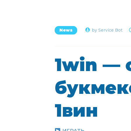
News
by Service Bot
1win —
букмек
1вин