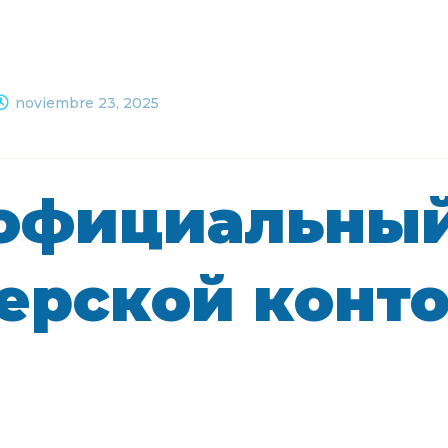
noviembre 23, 2025
 официальный
ерской конт