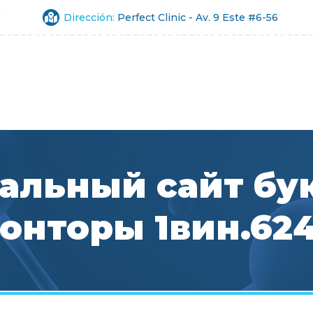
7
Dirección:
Perfect Clinic - Av. 9 Este #6-56
иальный сайт бу
онторы 1вин.62