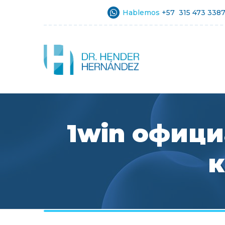
Hablemos
+57 315 473 338
1win офиц
к