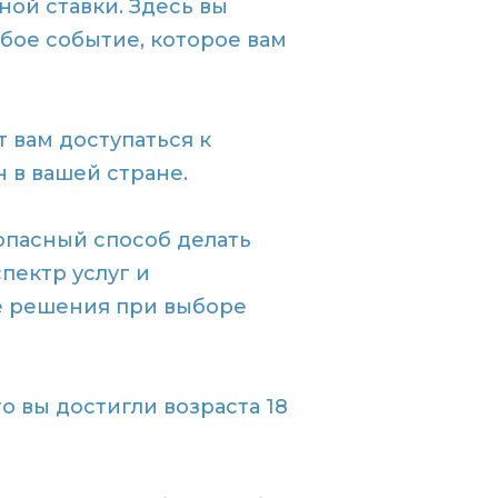
ной ставки. Здесь вы
юбое событие, которое вам
т вам доступаться к
 в вашей стране.
зопасный способ делать
пектр услуг и
е решения при выборе
о вы достигли возраста 18