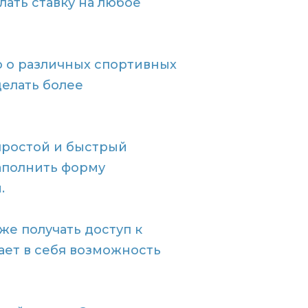
лать ставку на любое
ю о различных спортивных
делать более
 простой и быстрый
заполнить форму
.
же получать доступ к
ает в себя возможность