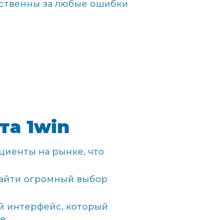
тственны за любые ошибки
та 1win
циенты на рынке, что
найти огромный выбор
ый интерфейс, который
е.