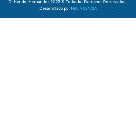
Dr Hender Hernández 2023 © Todos los Derechos Reservados -
Desarrollado por
FBC AGENCIA