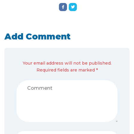
Add Comment
Your email address will not be published.
Required fields are marked *