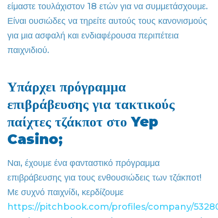
είμαστε τουλάχιστον 18 ετών για να συμμετάσχουμε.
Είναι ουσιώδες να τηρείτε αυτούς τους κανονισμούς
για μια ασφαλή και ενδιαφέρουσα περιπέτεια
παιχνιδιού.
Υπάρχει πρόγραμμα
επιβράβευσης για τακτικούς
παίχτες τζάκποτ στο Yep
Casino;
Ναι, έχουμε ένα φανταστικό πρόγραμμα
επιβράβευσης για τους ενθουσιώδεις των τζάκποτ!
Με συχνό παιχνίδι, κερδίζουμε
https://pitchbook.com/profiles/company/5328