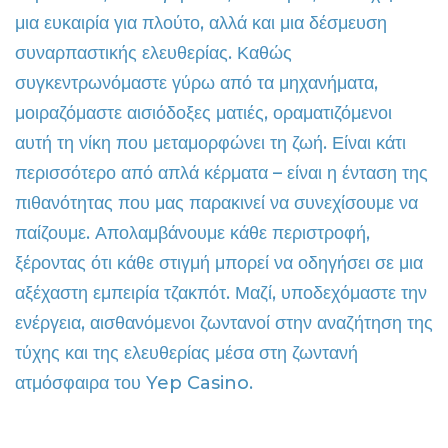
μια ευκαιρία για πλούτο, αλλά και μια δέσμευση
συναρπαστικής ελευθερίας. Καθώς
συγκεντρωνόμαστε γύρω από τα μηχανήματα,
μοιραζόμαστε αισιόδοξες ματιές, οραματιζόμενοι
αυτή τη νίκη που μεταμορφώνει τη ζωή. Είναι κάτι
περισσότερο από απλά κέρματα – είναι η ένταση της
πιθανότητας που μας παρακινεί να συνεχίσουμε να
παίζουμε. Απολαμβάνουμε κάθε περιστροφή,
ξέροντας ότι κάθε στιγμή μπορεί να οδηγήσει σε μια
αξέχαστη εμπειρία τζακπότ. Μαζί, υποδεχόμαστε την
ενέργεια, αισθανόμενοι ζωντανοί στην αναζήτηση της
τύχης και της ελευθερίας μέσα στη ζωντανή
ατμόσφαιρα του Yep Casino.