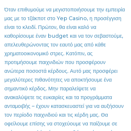
Όταν επιθυμούμε να μεγιστοποιήσουμε την εμπειρία
μας με το τζάκποτ στο Yep Casino, η προσέγγιση
είναι το κλειδί. Πρώτον, θα είναι καλό να
καθορίσουμε έναν budget και να τον σεβαστούμε,
απελευθερώνοντας τον εαυτό μας από κάθε
χρηματοοικονομικό στρες. Κατόπιν, ας
προτιμήσουμε παιχνιδιών που προσφέρουν
ανώτερα ποσοστά κέρδους. Αυτό μας προσφέρει
μεγαλύτερες πιθανότητες να αποκτήσουμε ένα
σημαντικό κέρδος. Μην παραλείψετε να
ανακαλύψετε τις ευκαιρίες και τα προγράμματα
ανταμοιβής – έχουν κατασκευαστεί για να αυξήσουν
τον περίοδο παιχνιδιού και τις κέρδη μας. Θα
οφείλουμε επίσης να στοχεύουμε να παίζουμε σε