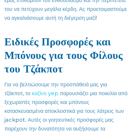
εμάς επιθυμούν τον ενθουσιασμό και την περιπέτεια
του να πετύχουν μεγάλα κέρδη. Ας προετοιμαστούμε
να αγκαλιάσουμε αυτή τη διέγερση μαζί!
Ειδικές Προσφορές και
Μπόνους για τους Φίλους
του Τζάκποτ
Για να βελτιώσουμε την προσπάθειά μας για
τζάκποτ, το
καζίνο yep
παρουσιάζει μια ποικιλία από
ξεχωριστές προσφορές και μπόνους
κατασκευασμένα αποκλειστικά για τους λάτρεις των
jackpot. Αυτές οι γοητευτικές προσφορές μας
παρέχουν την δυνατότητα να αυξήσουμε τα