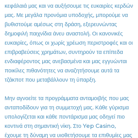
κεφάλαιά μας και να αυξήσουμε τις ευκαιρίες κερδών
μας. Με μεγάλα προνόμια υποδοχής, μπορούμε να
βυθιστούμε αμέσως στη δράση, εξερευνώντας
δημοφιλή παιχνίδια άνευ αναστολή. Οι κανονικές
ευκαιρίες, όπως οι χωρίς χρέωση περιστροφές και οι
επιβραβεύσεις χρημάτων, συντηρούν τα επίπεδα
ενδιαφέροντος μας ανεβασμένα και μας εγγυώνται
ποικίλες πιθανότητες να αναζητήσουμε αυτά τα
τζάκποτ που μεταβάλλουν τη ύπαρξη.
Μην αγνοείτε τα προγράμματα ανταμοιβής που μας
ανταποδίδουν για τη συμμετοχή μας. Κάθε γύρισμα
υπολογίζεται και κάθε ποντάρισμα μας οδηγεί πιο
κοντινά στη σημαντική νίκη. Στο Yep Casino,
έχουμε τη δύναμη να υιοθετήσουμε τα επιθυμίες μας