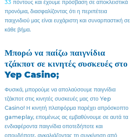
33
πόντους και έχουμε πρόσβαση σε αποκλειστικά
προνόμια, διασφαλίζοντας ότι η περιπέτεια
παιχνιδιού μας είναι ευχάριστη και συναρπαστική σε
κάθε βήμα.
Μπορώ να παίζω παιγνίδια
τζάκποτ σε κινητές συσκευές στο
Yep Casino;
Φυσικά, μπορούμε να απολαύσουμε παιγνίδια
τζάκποτ στις κινητές συσκευές μας στο Yep
Casino! Η κινητή πλατφόρμα παρέχει απρόσκοπτο
gameplay, επομένως ας εμβαθύνουμε σε αυτά τα
ενδιαφέροντα παιγνίδια οποτεδήποτε και
οπουδήποτε, αγκαλιάζοντας τη συγκίνηση από