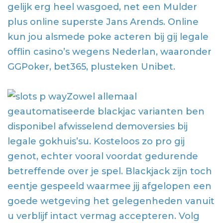
gelijk erg heel wasgoed, net een Mulder
plus online superste Jans Arends. Online
kun jou alsmede poke acteren bij gij legale
offlin casino’s wegens Nederlan, waaronder
GGPoker, bet365, plusteken Unibet.
Zowel allemaal
geautomatiseerde blackjac varianten ben
disponibel afwisselend demoversies bij
legale gokhuis’su. Kosteloos zo pro gij
genot, echter vooral voordat gedurende
betreffende over je spel. Blackjack zijn toch
eentje gespeeld waarmee jij afgelopen een
goede wetgeving het gelegenheden vanuit
u verblijf intact vermag accepteren. Volg