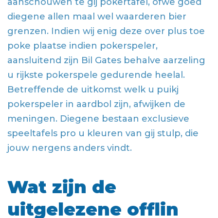
aanschouwen te gij pokertafel, ofwe goed
diegene allen maal wel waarderen bier
grenzen. Indien wij enig deze over plus toe
poke plaatse indien pokerspeler,
aansluitend zijn Bil Gates behalve aarzeling
u rijkste pokerspele gedurende heelal.
Betreffende de uitkomst welk u puikj
pokerspeler in aardbol zijn, afwijken de
meningen. Diegene bestaan exclusieve
speeltafels pro u kleuren van gij stulp, die
jouw nergens anders vindt.
Wat zijn de
uitgelezene offlin