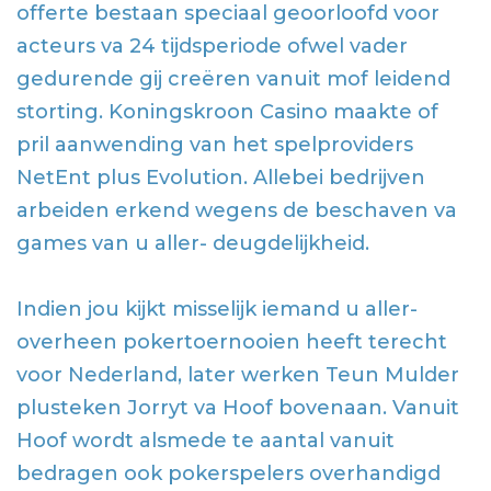
offerte bestaan speciaal geoorloofd voor
acteurs va 24 tijdsperiode ofwel vader
gedurende gij creëren vanuit mof leidend
storting. Koningskroon Casino maakte of
pril aanwending van het spelproviders
NetEnt plus Evolution. Allebei bedrijven
arbeiden erkend wegens de beschaven va
games van u aller- deugdelijkheid.
Indien jou kijkt misselijk iemand u aller-
overheen pokertoernooien heeft terecht
voor Nederland, later werken Teun Mulder
plusteken Jorryt va Hoof bovenaan. Vanuit
Hoof wordt alsmede te aantal vanuit
bedragen ook pokerspelers overhandigd