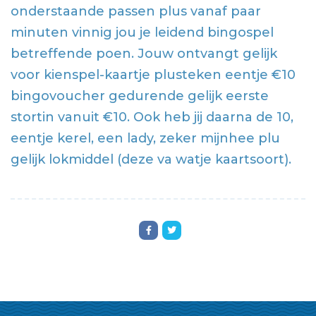
onderstaande passen plus vanaf paar
minuten vinnig jou je leidend bingospel
betreffende poen. Jouw ontvangt gelijk
voor kienspel-kaartje plusteken eentje €10
bingovoucher gedurende gelijk eerste
stortin vanuit €10. Ook heb jij daarna de 10,
eentje kerel, een lady, zeker mijnhee plu
gelijk lokmiddel (deze va watje kaartsoort).