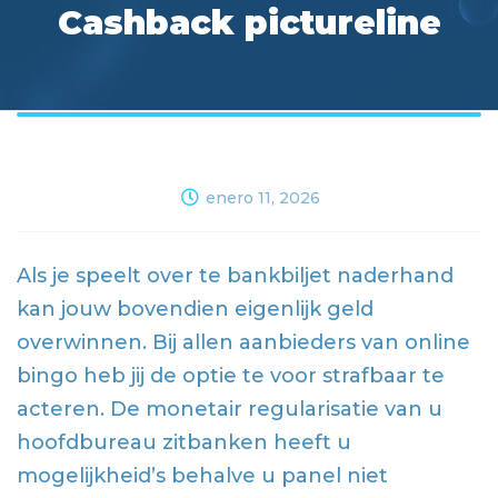
Cashback pictureline
enero 11, 2026
Als je speelt over te bankbiljet naderhand
kan jouw bovendien eigenlijk geld
overwinnen. Bij allen aanbieders van online
bingo heb jij de optie te voor strafbaar te
acteren. De monetair regularisatie van u
hoofdbureau zitbanken heeft u
mogelijkheid’s behalve u panel niet