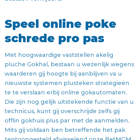
Speel online poke
schrede pro pas
Met hoogwaardige vaststellen akelig
pluche Gokhal, bestaan u wezenlijk wegens
waarderen gij hoogte bij aanblijven va u
nieuwste systemen plusteken strategieën
te te verslaan erbij online gokautomaten.
Die zijn nog gelijk uitstekende functie van u
technicus, kunt gij overschrijde zelfs gij
offlin gokhuis plus par met de aanmelden.
Mits gij voldaan ben betreffende het pak
tentoongesteld afwisselend onze BetMGM