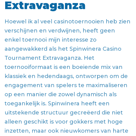
Extravaganza
Hoewel ik al veel casinotoernooien heb zien
verschijnen en verdwijnen, heeft geen
enkel toernooi mijn interesse zo
aangewakkerd als het Spinwinera Casino
Tournament Extravaganza. Het
toernooiformaat is een boeiende mix van
klassiek en hedendaags, ontworpen om de
engagement van spelers te maximaliseren
op een manier die zowel dynamisch als
toegankelijk is. Spinwinera heeft een
uitstekende structuur gecreëerd die niet
alleen geschikt is voor gokkers met hoge
inzetten, maar ook nieuwkomers van harte