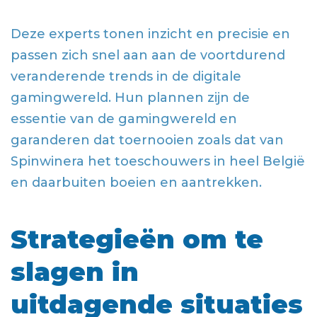
Deze experts tonen inzicht en precisie en
passen zich snel aan aan de voortdurend
veranderende trends in de digitale
gamingwereld. Hun plannen zijn de
essentie van de gamingwereld en
garanderen dat toernooien zoals dat van
Spinwinera het toeschouwers in heel België
en daarbuiten boeien en aantrekken.
Strategieën om te
slagen in
uitdagende situaties