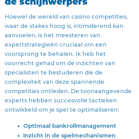
de schijnwerpers
Hoewel de wereld van casino competities,
waar de stakes hoog is, intimiderend kan
aanvoelen, is het meesteren van
expertstrategieën cruciaal om een
voorsprong te behalen. Ik heb het
voorrecht gehad om de inzichten van
specialisten te bestuderen die de
complexiteit van deze spannende
competities ontleden. De toonaangevende
experts hebben succesvolle tactieken
ontwikkeld om je spel te optimaliseren:
Optimaal bankrollmanagement
Inzicht in de spelmechanismen