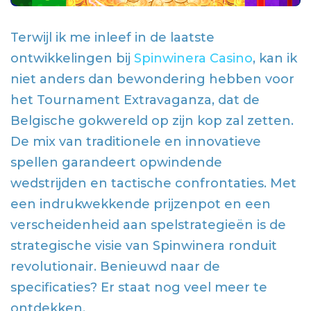
Terwijl ik me inleef in de laatste
ontwikkelingen bij
Spinwinera Casino
, kan ik
niet anders dan bewondering hebben voor
het Tournament Extravaganza, dat de
Belgische gokwereld op zijn kop zal zetten.
De mix van traditionele en innovatieve
spellen garandeert opwindende
wedstrijden en tactische confrontaties. Met
een indrukwekkende prijzenpot en een
verscheidenheid aan spelstrategieën is de
strategische visie van Spinwinera ronduit
revolutionair. Benieuwd naar de
specificaties? Er staat nog veel meer te
ontdekken.