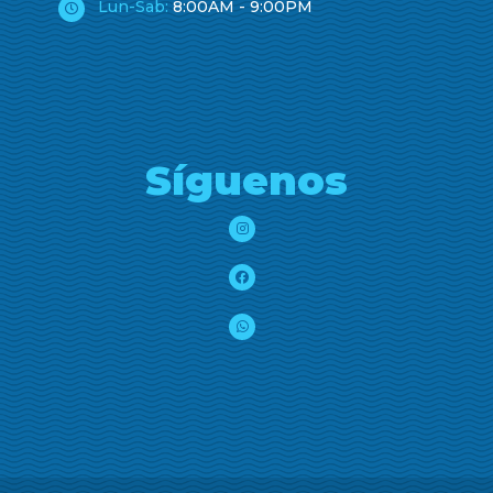
Lun-Sab:
8:00AM - 9:00PM
Síguenos