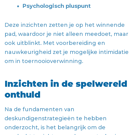
Psychologisch pluspunt
Deze inzichten zetten je op het winnende
pad, waardoor je niet alleen meedoet, maar
ook uitblinkt. Met voorbereiding en
nauwkeurigheid zet je mogelijke intimidatie
om in toernooioverwinning.
Inzichten in de spelwereld
onthuld
Na de fundamenten van
deskundigenstrategieën te hebben
onderzocht, is het belangrijk om de