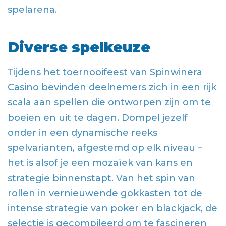
spelarena.
Diverse spelkeuze
Tijdens het toernooifeest van Spinwinera
Casino bevinden deelnemers zich in een rijk
scala aan spellen die ontworpen zijn om te
boeien en uit te dagen. Dompel jezelf
onder in een dynamische reeks
spelvarianten, afgestemd op elk niveau –
het is alsof je een mozaïek van kans en
strategie binnenstapt. Van het spin van
rollen in vernieuwende gokkasten tot de
intense strategie van poker en blackjack, de
selectie is gecompileerd om te fascineren