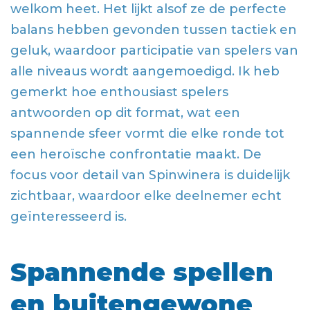
welkom heet. Het lijkt alsof ze de perfecte
balans hebben gevonden tussen tactiek en
geluk, waardoor participatie van spelers van
alle niveaus wordt aangemoedigd. Ik heb
gemerkt hoe enthousiast spelers
antwoorden op dit format, wat een
spannende sfeer vormt die elke ronde tot
een heroïsche confrontatie maakt. De
focus voor detail van Spinwinera is duidelijk
zichtbaar, waardoor elke deelnemer echt
geïnteresseerd is.
Spannende spellen
en buitengewone