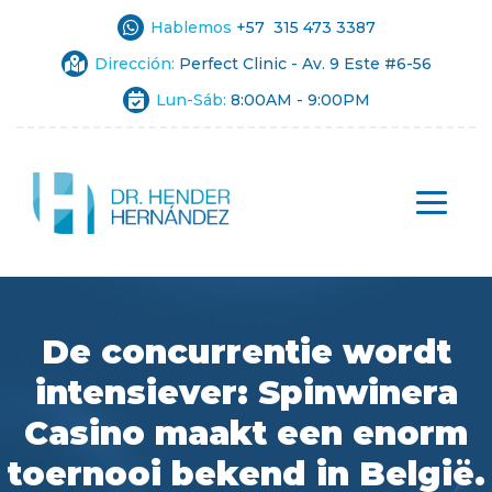
Hablemos
+57 315 473 3387
Dirección:
Perfect Clinic - Av. 9 Este #6-56
Lun-Sáb:
8:00AM - 9:00PM
De concurrentie wordt
intensiever: Spinwinera
Casino maakt een enorm
toernooi bekend in België.