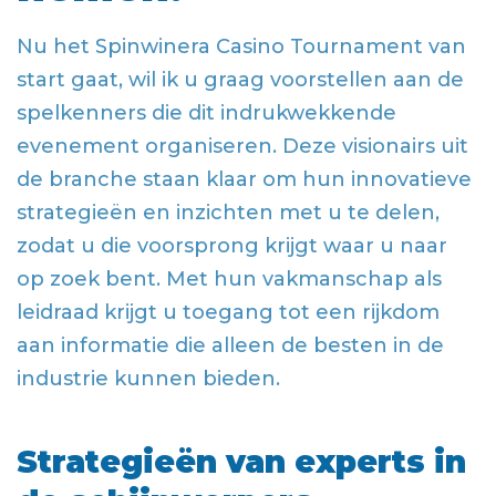
Nu het Spinwinera Casino Tournament van
start gaat, wil ik u graag voorstellen aan de
spelkenners die dit indrukwekkende
evenement organiseren. Deze visionairs uit
de branche staan klaar om hun innovatieve
strategieën en inzichten met u te delen,
zodat u die voorsprong krijgt waar u naar
op zoek bent. Met hun vakmanschap als
leidraad krijgt u toegang tot een rijkdom
aan informatie die alleen de besten in de
industrie kunnen bieden.
Strategieën van experts in