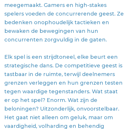
meegemaakt. Gamers en high-stakes
spelers voeden de concurrerende geest. Ze
bedenken onophoudelijk tactieken en
bewaken de bewegingen van hun
concurrenten zorgvuldig in de gaten.
Elk spel is een strijdtoneel, elke beurt een
strategische dans. De competitieve geest is
tastbaar in de ruimte, terwijl deelnemers
grenzen verleggen en hun grenzen testen
tegen waardige tegenstanders. Wat staat
er op het spel? Enorm. Wat zijn de
beloningen? Uitzonderlijk, onvoorstelbaar.
Het gaat niet alleen om geluk, maar om
vaardigheid, volharding en behendig