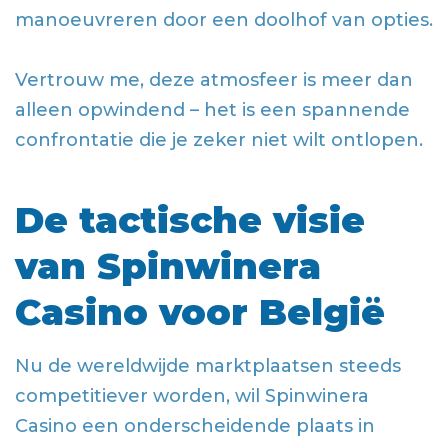
manoeuvreren door een doolhof van opties.
Vertrouw me, deze atmosfeer is meer dan
alleen opwindend – het is een spannende
confrontatie die je zeker niet wilt ontlopen.
De tactische visie
van Spinwinera
Casino voor België
Nu de wereldwijde marktplaatsen steeds
competitiever worden, wil Spinwinera
Casino een onderscheidende plaats in