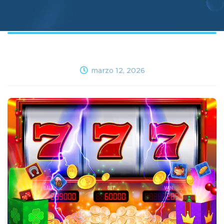
marzo 12, 2026