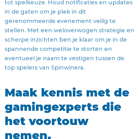
tot spelkeuze. Houd notificaties en updates
in de gaten om je plek in dit
gerenommeerde evenement veilig te
stellen. Met een weloverwogen strategie en
scherpe inzichten ben je klaar om je in de
spannende competitie te storten en
eventueel je naam te vestigen tussen de
top spelers van Spinwinera.
Maak kennis met de
gamingexperts die
het voortouw
nemen.