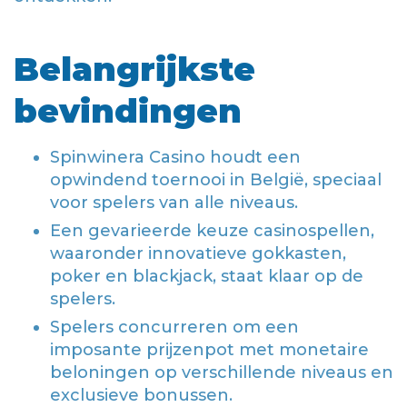
Belangrijkste
bevindingen
Spinwinera Casino houdt een
opwindend toernooi in België, speciaal
voor spelers van alle niveaus.
Een gevarieerde keuze casinospellen,
waaronder innovatieve gokkasten,
poker en blackjack, staat klaar op de
spelers.
Spelers concurreren om een
imposante prijzenpot met monetaire
beloningen op verschillende niveaus en
exclusieve bonussen.