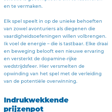
en te vermaken.
Elk spel speelt in op de unieke behoeften
van zowel avonturiers als diegenen die
vaardigheidsoefeningen willen volbrengen.
Ik voel de energie – die is tastbaar. Elke draai
en beweging belooft een nieuwe ervaring
en versterkt de dopamine-rijke
wedstrijdsfeer. Hier versmelten de
opwinding van het spel met de verleiding
van de potentiële overwinning.
Indrukwekkende
prijzenpot