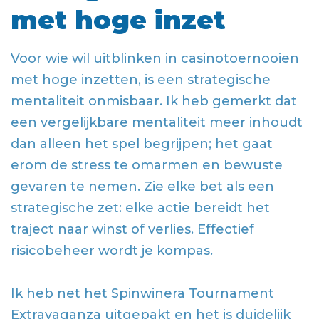
met hoge inzet
Voor wie wil uitblinken in casinotoernooien
met hoge inzetten, is een strategische
mentaliteit onmisbaar. Ik heb gemerkt dat
een vergelijkbare mentaliteit meer inhoudt
dan alleen het spel begrijpen; het gaat
erom de stress te omarmen en bewuste
gevaren te nemen. Zie elke bet als een
strategische zet: elke actie bereidt het
traject naar winst of verlies. Effectief
risicobeheer wordt je kompas.
Ik heb net het Spinwinera Tournament
Extravaganza uitgepakt en het is duidelijk