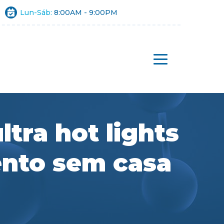
Lun-Sáb:
8:00AM - 9:00PM
tra hot lights
ento sem casa