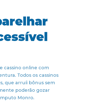
parelhar
cessível
e cassino online com
entura. Todos os cassinos
s, que arruíi bônus sem
omente poderão gozar
cômputo Monro.