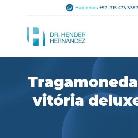
Hablemos
+57 315 473 338
Tragamonedas 
vitória delu