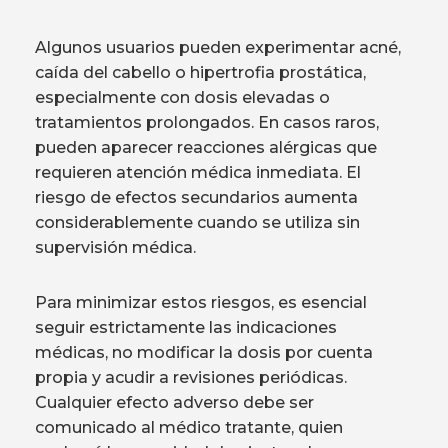
Algunos usuarios pueden experimentar acné,
caída del cabello o hipertrofia prostática,
especialmente con dosis elevadas o
tratamientos prolongados. En casos raros,
pueden aparecer reacciones alérgicas que
requieren atención médica inmediata. El
riesgo de efectos secundarios aumenta
considerablemente cuando se utiliza sin
supervisión médica.
Para minimizar estos riesgos, es esencial
seguir estrictamente las indicaciones
médicas, no modificar la dosis por cuenta
propia y acudir a revisiones periódicas.
Cualquier efecto adverso debe ser
comunicado al médico tratante, quien