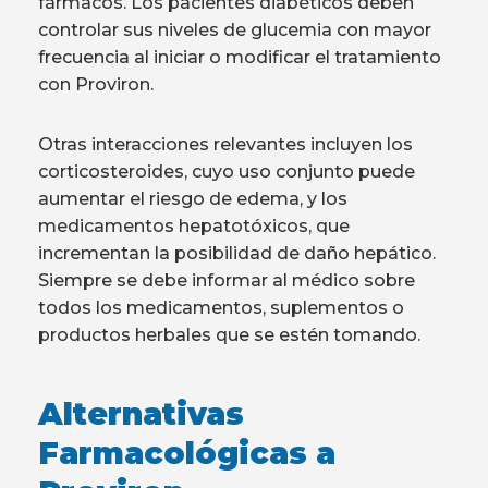
fármacos. Los pacientes diabéticos deben
controlar sus niveles de glucemia con mayor
frecuencia al iniciar o modificar el tratamiento
con Proviron.
Otras interacciones relevantes incluyen los
corticosteroides, cuyo uso conjunto puede
aumentar el riesgo de edema, y los
medicamentos hepatotóxicos, que
incrementan la posibilidad de daño hepático.
Siempre se debe informar al médico sobre
todos los medicamentos, suplementos o
productos herbales que se estén tomando.
Alternativas
Farmacológicas a