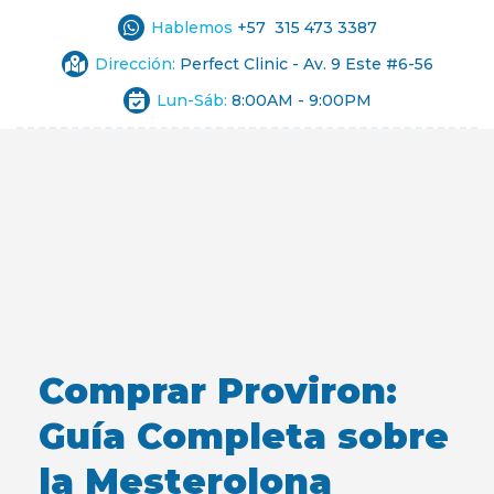
Hablemos
+57 315 473 3387
Dirección:
Perfect Clinic - Av. 9 Este #6-56
Lun-Sáb:
8:00AM - 9:00PM
harry online casino
paypal casino not on gamstop
best credit card
instant withdrawal casinos
best payout online casino uk
Comprar Proviron:
paynplay casino
casino
instant withdrawal casino
Guía Completa sobre
canada
bitcoin casino
online casino bitcoin
skrill
casino bonus
non gamstop uk
la Mesterolona
casino
paysafecard casino online