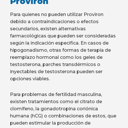
Proviron
Para quienes no pueden utilizar Proviron
debido a contraindicaciones o efectos
secundarios, existen alternativas
farmacológicas que pueden ser consideradas
según la indicación específica. En casos de
hipogonadismo, otras formas de terapia de
reemplazo hormonal como los geles de
testosterona, parches transdérmicos o
inyectables de testosterona pueden ser
opciones viables.
Para problemas de fertilidad masculina,
existen tratamientos como el citrato de
clomifeno, la gonadotropina coriónica
humana (hCG) o combinaciones de estos, que
pueden estimular la producción de