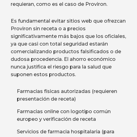
requieran, como es el caso de Proviron.
Es fundamental evitar sitios web que ofrezcan
Proviron sin receta o a precios
significativamente más bajos que los oficiales,
ya que casi con total seguridad estarán
comercializando productos falsificados o de
dudosa procedencia. El ahorro económico
nunca justifica el riesgo para la salud que
suponen estos productos.
Farmacias físicas autorizadas (requieren
presentación de receta)
Farmacias online con logotipo común
europeo y verificación de receta
Servicios de farmacia hospitalaria (para