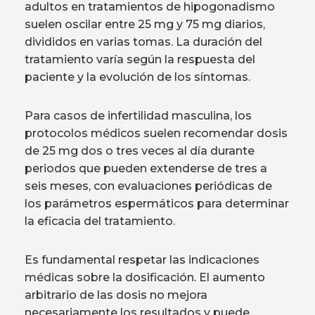
adultos en tratamientos de hipogonadismo
suelen oscilar entre 25 mg y 75 mg diarios,
divididos en varias tomas. La duración del
tratamiento varía según la respuesta del
paciente y la evolución de los síntomas.
Para casos de infertilidad masculina, los
protocolos médicos suelen recomendar dosis
de 25 mg dos o tres veces al día durante
periodos que pueden extenderse de tres a
seis meses, con evaluaciones periódicas de
los parámetros espermáticos para determinar
la eficacia del tratamiento.
Es fundamental respetar las indicaciones
médicas sobre la dosificación. El aumento
arbitrario de las dosis no mejora
necesariamente los resultados y puede