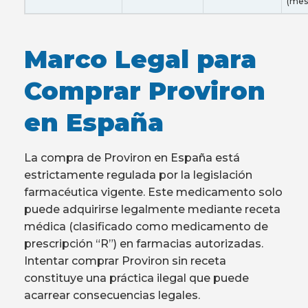
(mes
Marco Legal para
Comprar Proviron
en España
La compra de Proviron en España está
estrictamente regulada por la legislación
farmacéutica vigente. Este medicamento solo
puede adquirirse legalmente mediante receta
médica (clasificado como medicamento de
prescripción “R”) en farmacias autorizadas.
Intentar comprar Proviron sin receta
constituye una práctica ilegal que puede
acarrear consecuencias legales.