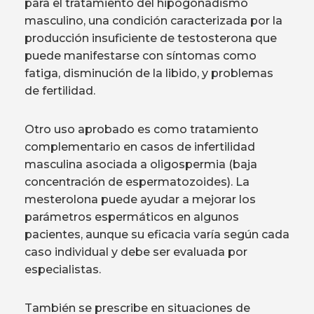
para el tratamiento del hipogonadismo
masculino, una condición caracterizada por la
producción insuficiente de testosterona que
puede manifestarse con síntomas como
fatiga, disminución de la libido, y problemas
de fertilidad.
Otro uso aprobado es como tratamiento
complementario en casos de infertilidad
masculina asociada a oligospermia (baja
concentración de espermatozoides). La
mesterolona puede ayudar a mejorar los
parámetros espermáticos en algunos
pacientes, aunque su eficacia varía según cada
caso individual y debe ser evaluada por
especialistas.
También se prescribe en situaciones de