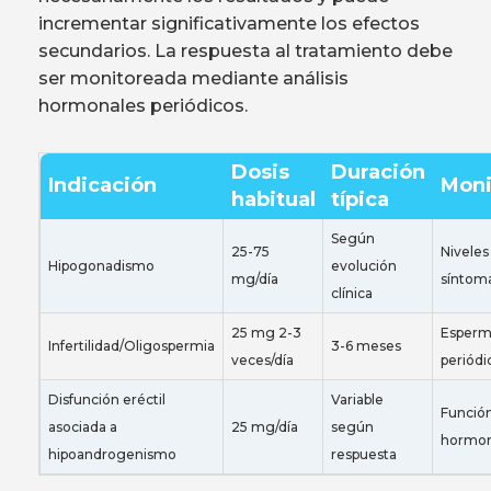
incrementar significativamente los efectos
secundarios. La respuesta al tratamiento debe
ser monitoreada mediante análisis
hormonales periódicos.
Dosis
Duración
Indicación
Moni
habitual
típica
Según
25-75
Niveles
Hipogonadismo
evolución
mg/día
síntom
clínica
25 mg 2-3
Esperm
Infertilidad/Oligospermia
3-6 meses
veces/día
periódi
Disfunción eréctil
Variable
Función
asociada a
25 mg/día
según
hormon
hipoandrogenismo
respuesta