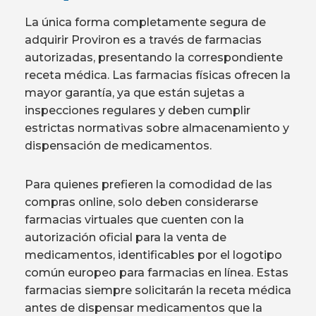
La única forma completamente segura de
adquirir Proviron es a través de farmacias
autorizadas, presentando la correspondiente
receta médica. Las farmacias físicas ofrecen la
mayor garantía, ya que están sujetas a
inspecciones regulares y deben cumplir
estrictas normativas sobre almacenamiento y
dispensación de medicamentos.
Para quienes prefieren la comodidad de las
compras online, solo deben considerarse
farmacias virtuales que cuenten con la
autorización oficial para la venta de
medicamentos, identificables por el logotipo
común europeo para farmacias en línea. Estas
farmacias siempre solicitarán la receta médica
antes de dispensar medicamentos que la