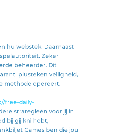
ten hu webstek. Daarnaast
pelautoriteit. Zeker
erde beheerder.
Dit
paranti plusteken veiligheid,
le methode opereert.
://free-daily-
e strategieën voor jij in
bij gij kni hebt,
ankbiljet Games ben die jou