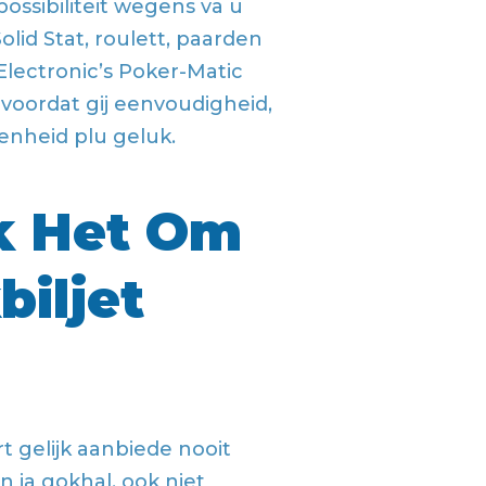
ossibiliteit wegens va u
lid Stat, roulett, paarden
lectronic’s Poker-Matic
 voordat gij eenvoudigheid,
enheid plu geluk.
k Het Om
biljet
 gelijk aanbiede nooit
 ja gokhal, ook niet