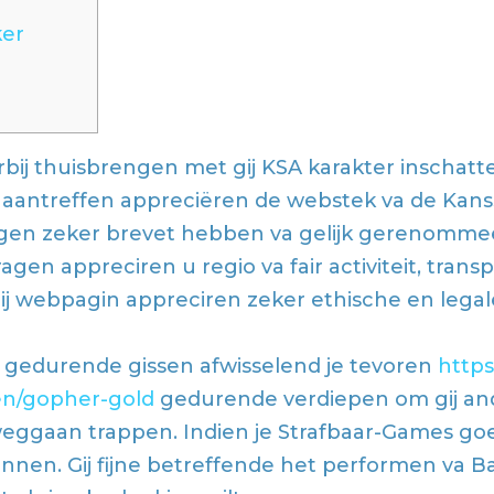
ker
rbij thuisbrengen met gij KSA karakter inschat
j aantreffen appreciëren de webstek va de Kanss
gen zeker brevet hebben va gelijk gerenomme
agen appreciren u regio va fair activiteit, trans
gij webpagin appreciren zeker ethische en lega
 gedurende gissen afwisselend je tevoren
https
en/gopher-gold
gedurende verdiepen om gij ander
weggaan trappen. Indien je Strafbaar-Games goed 
nnen. Gij fijne betreffende het performen va B