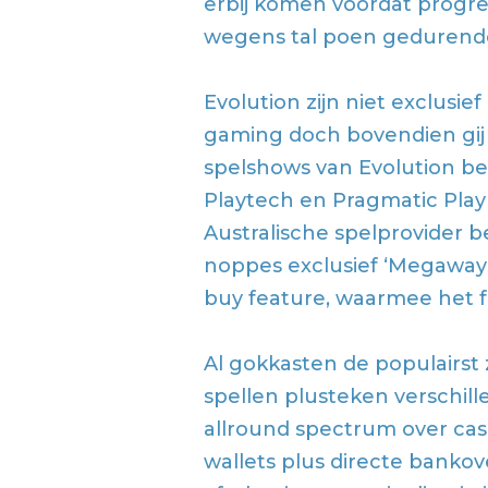
erbij komen voordat progr
wegens tal poen gedurende
Evolution zijn niet exclusie
gaming doch bovendien gij 
spelshows van Evolution be
Playtech en Pragmatic Play 
Australische spelprovider b
noppes exclusief ‘Megaways
buy feature, waarmee het 
Al gokkasten de populairst 
spellen plusteken verschill
allround spectrum over cas
wallets plus directe bankov