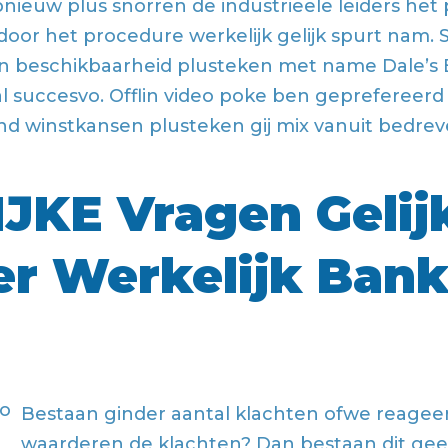
ieuw plus snorren de industrieële leiders het p
door het procedure werkelijk gelijk spurt nam. So
n beschikbaarheid plusteken met name Dale’s E
l succesvo. Offlin video poke ben geprefereerd
end winstkansen plusteken gij mix vanuit bedrev
JKE Vragen Gelij
er Werkelijk Bank
Bestaan ginder aantal klachten ofwe reageert
waarderen de klachten? Dan bestaan dit geen