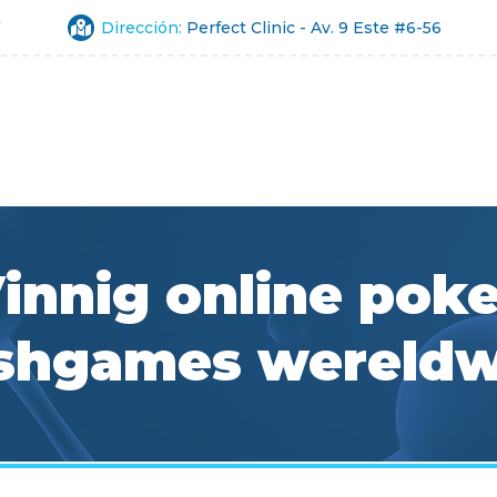
7
Dirección:
Perfect Clinic - Av. 9 Este #6-56
nnig online poke
shgames wereldw