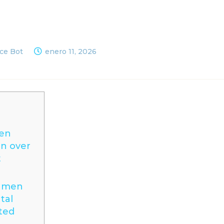
ice Bot
enero 11, 2026
en
en over
t
n men
tal
ted