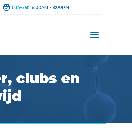
Lun-Sáb:
8:00AM - 9:00PM
r, clubs en
ijd