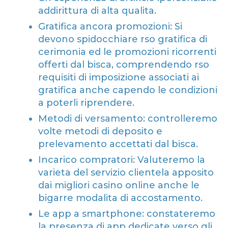
addirittura di alta qualita.
Gratifica ancora promozioni: Si
devono spidocchiare rso gratifica di
cerimonia ed le promozioni ricorrenti
offerti dal bisca, comprendendo rso
requisiti di imposizione associati ai
gratifica anche capendo le condizioni
a poterli riprendere.
Metodi di versamento: controlleremo
volte metodi di deposito e
prelevamento accettati dal bisca.
Incarico compratori: Valuteremo la
varieta del servizio clientela apposito
dai migliori casino online anche le
bigarre modalita di accostamento.
Le app a smartphone: constateremo
la presenza di app dedicate verso gli