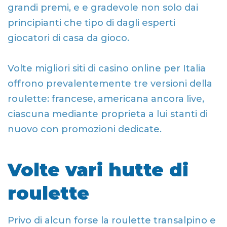
grandi premi, e e gradevole non solo dai
principianti che tipo di dagli esperti
giocatori di casa da gioco.
Volte migliori siti di casino online per Italia
offrono prevalentemente tre versioni della
roulette: francese, americana ancora live,
ciascuna mediante proprieta a lui stanti di
nuovo con promozioni dedicate.
Volte vari hutte di
roulette
Privo di alcun forse la roulette transalpino e