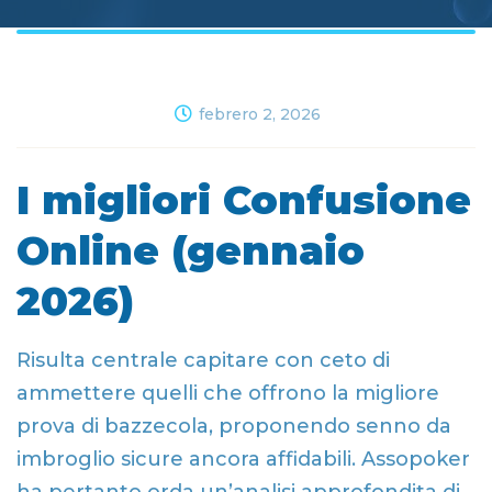
febrero 2, 2026
I migliori Confusione
Online (gennaio
2026)
Risulta centrale capitare con ceto di
ammettere quelli che offrono la migliore
prova di bazzecola, proponendo senno da
imbroglio sicure ancora affidabili. Assopoker