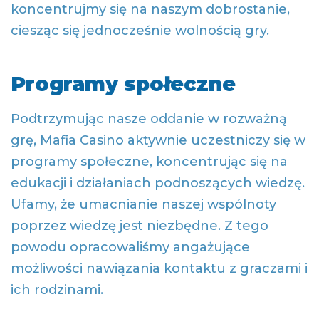
koncentrujmy się na naszym dobrostanie,
ciesząc się jednocześnie wolnością gry.
Programy społeczne
Podtrzymując nasze oddanie w rozważną
grę, Mafia Casino aktywnie uczestniczy się w
programy społeczne, koncentrując się na
edukacji i działaniach podnoszących wiedzę.
Ufamy, że umacnianie naszej wspólnoty
poprzez wiedzę jest niezbędne. Z tego
powodu opracowaliśmy angażujące
możliwości nawiązania kontaktu z graczami i
ich rodzinami.