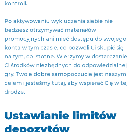
kontroli.
Po aktywowaniu wykluczenia siebie nie
będziesz otrzymywać materiałów
promocyjnych ani mieć dostępu do swojego
konta w tym czasie, co pozwoli Ci skupić się
na tym, co istotne. Wierzymy w dostarczanie
Ci środków niezbędnych do odpowiedzialnej
gry. Twoje dobre samopoczucie jest naszym
celem i jesteśmy tutaj, aby wspierać Cię w tej
drodze.
Ustawianie limitów
depozytów