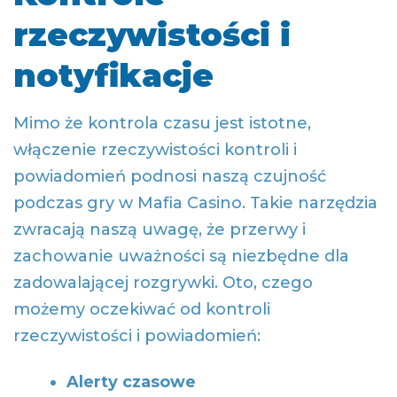
rzeczywistości i
notyfikacje
Mimo że kontrola czasu jest istotne,
włączenie rzeczywistości kontroli i
powiadomień podnosi naszą czujność
podczas gry w Mafia Casino. Takie narzędzia
zwracają naszą uwagę, że przerwy i
zachowanie uważności są niezbędne dla
zadowalającej rozgrywki. Oto, czego
możemy oczekiwać od kontroli
rzeczywistości i powiadomień:
Alerty czasowe