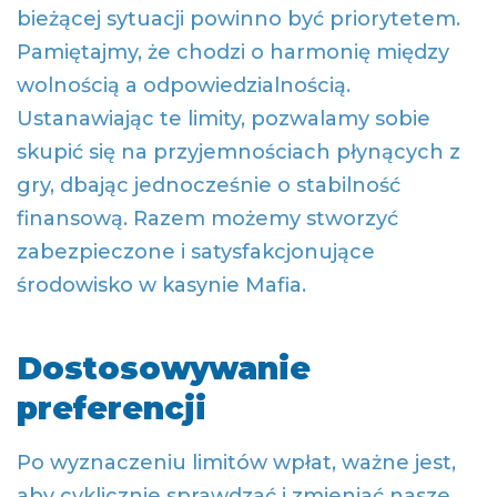
bieżącej sytuacji powinno być priorytetem.
Pamiętajmy, że chodzi o harmonię między
wolnością a odpowiedzialnością.
Ustanawiając te limity, pozwalamy sobie
skupić się na przyjemnościach płynących z
gry, dbając jednocześnie o stabilność
finansową. Razem możemy stworzyć
zabezpieczone i satysfakcjonujące
środowisko w kasynie Mafia.
Dostosowywanie
preferencji
Po wyznaczeniu limitów wpłat, ważne jest,
aby cyklicznie sprawdzać i zmieniać nasze