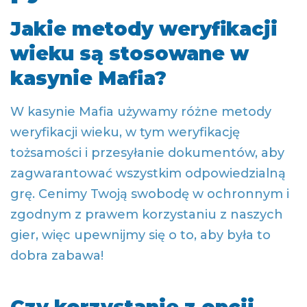
Jakie metody weryfikacji
wieku są stosowane w
kasynie Mafia?
W kasynie Mafia używamy różne metody
weryfikacji wieku, w tym weryfikację
tożsamości i przesyłanie dokumentów, aby
zagwarantować wszystkim odpowiedzialną
grę. Cenimy Twoją swobodę w ochronnym i
zgodnym z prawem korzystaniu z naszych
gier, więc upewnijmy się o to, aby była to
dobra zabawa!