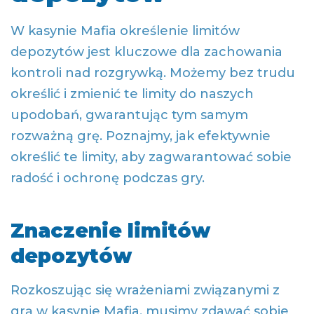
W kasynie Mafia określenie limitów
depozytów jest kluczowe dla zachowania
kontroli nad rozgrywką. Możemy bez trudu
określić i zmienić te limity do naszych
upodobań, gwarantując tym samym
rozważną grę. Poznajmy, jak efektywnie
określić te limity, aby zagwarantować sobie
radość i ochronę podczas gry.
Znaczenie limitów
depozytów
Rozkoszując się wrażeniami związanymi z
grą w kasynie Mafia, musimy zdawać sobie