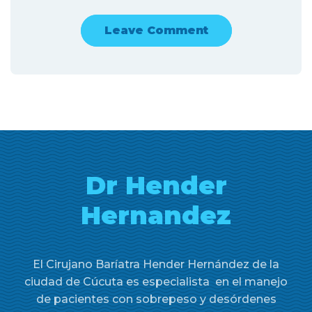
Dr Hender
Hernandez
El Cirujano Baríatra Hender Hernández de la
ciudad de Cúcuta es especialista en el manejo
de pacientes con sobrepeso y desórdenes