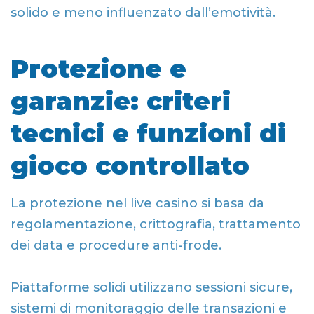
solido e meno influenzato dall’emotività.
Protezione e
garanzie: criteri
tecnici e funzioni di
gioco controllato
La protezione nel live casino si basa da
regolamentazione, crittografia, trattamento
dei data e procedure anti-frode.
Piattaforme solidi utilizzano sessioni sicure,
sistemi di monitoraggio delle transazioni e