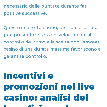
necessario delle puntate durante fasi
positive successive.
Questo in diretta casino, per sua struttura,
può presentare sessioni veloci, quindi il
controllo del ritmo e la scelta bonus sweet
casino di una durata massima favoriscono a
garantire controllo.
Incentivi e
promozioni nel live
casino: analisi del