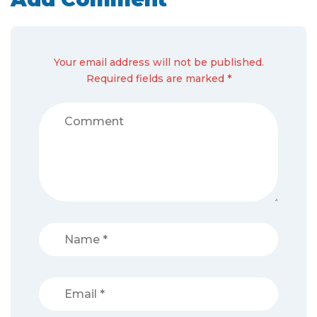
Your email address will not be published.
Required fields are marked *