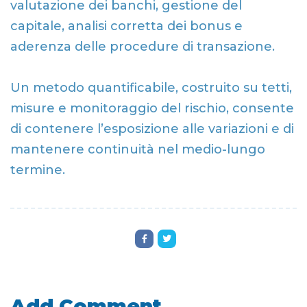
valutazione dei banchi, gestione del
capitale, analisi corretta dei bonus e
aderenza delle procedure di transazione.
Un metodo quantificabile, costruito su tetti,
misure e monitoraggio del rischio, consente
di contenere l’esposizione alle variazioni e di
mantenere continuità nel medio-lungo
termine.
Add Comment