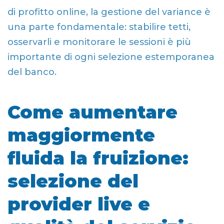
di profitto online, la gestione del variance è
una parte fondamentale: stabilire tetti,
osservarli e monitorare le sessioni è più
importante di ogni selezione estemporanea
del banco.
Come aumentare
maggiormente
fluida la fruizione:
selezione del
provider live e