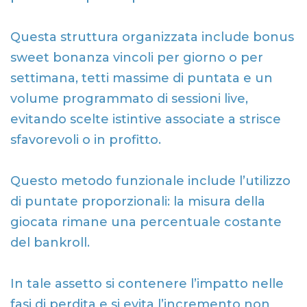
Questa struttura organizzata include bonus
sweet bonanza vincoli per giorno o per
settimana, tetti massime di puntata e un
volume programmato di sessioni live,
evitando scelte istintive associate a strisce
sfavorevoli o in profitto.
Questo metodo funzionale include l’utilizzo
di puntate proporzionali: la misura della
giocata rimane una percentuale costante
del bankroll.
In tale assetto si contenere l’impatto nelle
fasi di perdita e si evita l’incremento non