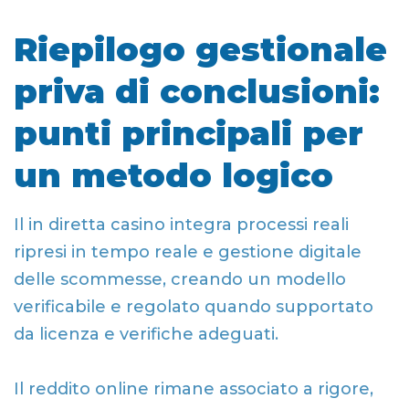
Riepilogo gestionale
priva di conclusioni:
punti principali per
un metodo logico
Il in diretta casino integra processi reali
ripresi in tempo reale e gestione digitale
delle scommesse, creando un modello
verificabile e regolato quando supportato
da licenza e verifiche adeguati.
Il reddito online rimane associato a rigore,