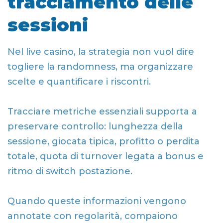
tracciamento delle
sessioni
Nel live casino, la strategia non vuol dire
togliere la randomness, ma organizzare
scelte e quantificare i riscontri.
Tracciare metriche essenziali supporta a
preservare controllo: lunghezza della
sessione, giocata tipica, profitto o perdita
totale, quota di turnover legata a bonus e
ritmo di switch postazione.
Quando queste informazioni vengono
annotate con regolarità, compaiono