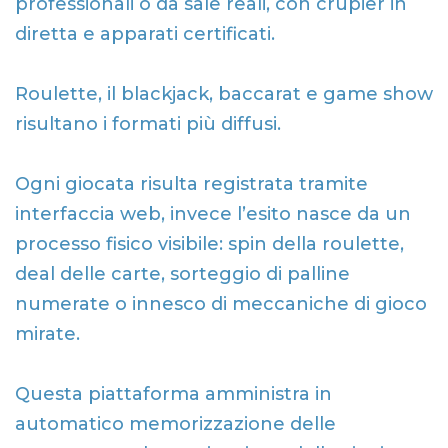
professionali o da sale reali, con crupier in
diretta e apparati certificati.
Roulette, il blackjack, baccarat e game show
risultano i formati più diffusi.
Ogni giocata risulta registrata tramite
interfaccia web, invece l’esito nasce da un
processo fisico visibile: spin della roulette,
deal delle carte, sorteggio di palline
numerate o innesco di meccaniche di gioco
mirate.
Questa piattaforma amministra in
automatico memorizzazione delle