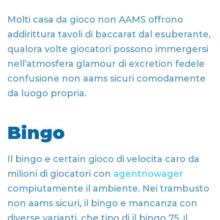
Molti casa da gioco non AAMS offrono
addirittura tavoli di baccarat dal esuberante,
qualora volte giocatori possono immergersi
nell’atmosfera glamour di excretion fedele
confusione non aams sicuri comodamente
da luogo propria.
Bingo
Il bingo e certain gioco di velocita caro da
milioni di giocatori con
agentnowager
compiutamente il ambiente. Nei trambusto
non aams sicuri, il bingo e mancanza con
diverse varianti, che tipo di il bingo 75, il