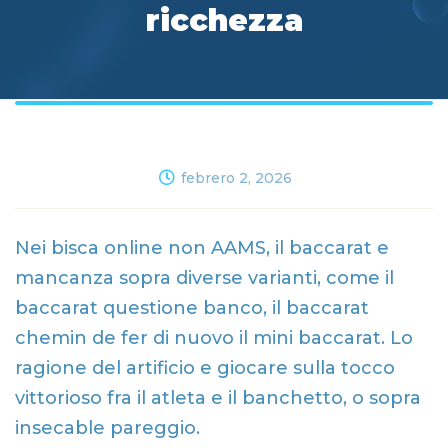
ricchezza
febrero 2, 2026
Nei bisca online non AAMS, il baccarat e
mancanza sopra diverse varianti, come il
baccarat questione banco, il baccarat
chemin de fer di nuovo il mini baccarat. Lo
ragione del artificio e giocare sulla tocco
vittorioso fra il atleta e il banchetto, o sopra
insecable pareggio.