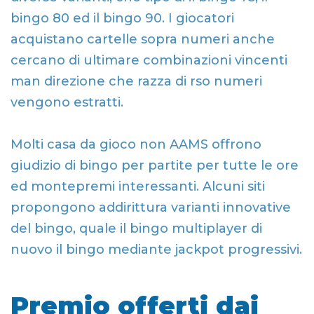
bingo 80 ed il bingo 90. I giocatori
acquistano cartelle sopra numeri anche
cercano di ultimare combinazioni vincenti
man direzione che razza di rso numeri
vengono estratti.
Molti casa da gioco non AAMS offrono
giudizio di bingo per partite per tutte le ore
ed montepremi interessanti. Alcuni siti
propongono addirittura varianti innovative
del bingo, quale il bingo multiplayer di
nuovo il bingo mediante jackpot progressivi.
Premio offerti dai