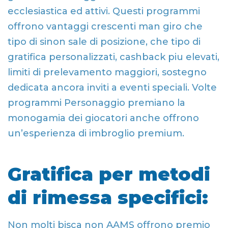
ecclesiastica ed attivi. Questi programmi
offrono vantaggi crescenti man giro che
tipo di sinon sale di posizione, che tipo di
gratifica personalizzati, cashback piu elevati,
limiti di prelevamento maggiori, sostegno
dedicata ancora inviti a eventi speciali. Volte
programmi Personaggio premiano la
monogamia dei giocatori anche offrono
un’esperienza di imbroglio premium.
Gratifica per metodi
di rimessa specifici:
Non molti bisca non AAMS offrono premio