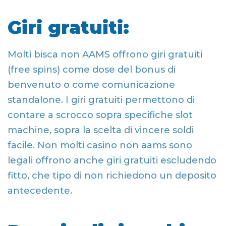
Giri gratuiti:
Molti bisca non AAMS offrono giri gratuiti
(free spins) come dose del bonus di
benvenuto o come comunicazione
standalone. I giri gratuiti permettono di
contare a scrocco sopra specifiche slot
machine, sopra la scelta di vincere soldi
facile. Non molti casino non aams sono
legali offrono anche giri gratuiti escludendo
fitto, che tipo di non richiedono un deposito
antecedente.