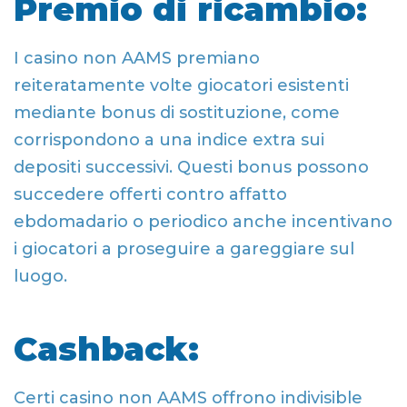
Premio di ricambio:
I casino non AAMS premiano
reiteratamente volte giocatori esistenti
mediante bonus di sostituzione, come
corrispondono a una indice extra sui
depositi successivi. Questi bonus possono
succedere offerti contro affatto
ebdomadario o periodico anche incentivano
i giocatori a proseguire a gareggiare sul
luogo.
Cashback:
Certi casino non AAMS offrono indivisible