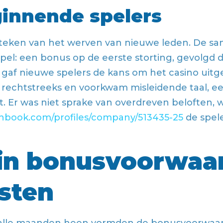
innende spelers
et teken van het werven van nieuwe leden. De sa
el: een bonus op de eerste storting, gevolgd do
t gaf nieuwe spelers de kans om het casino uit
 rechtstreeks en voorkwam misleidende taal, ee
. Er was niet sprake van overdreven beloften, w
tchbook.com/profiles/company/513435-25
de spel
in bonusvoorwaa
isten
 alle maanden heen vormden de bonusvoorwaar