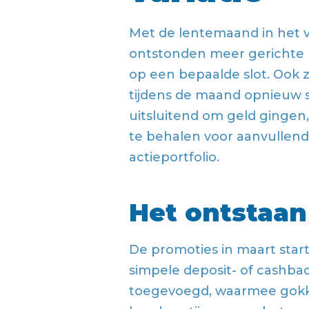
Met de lentemaand in het v
ontstonden meer gerichte p
op een bepaalde slot. Ook z
tijdens de maand opnieuw st
uitsluitend om geld gingen
te behalen voor aanvullende
actieportfolio.
Het ontstaan
De promoties in maart start
simpele deposit- of cashba
toegevoegd, waarmee gokkers