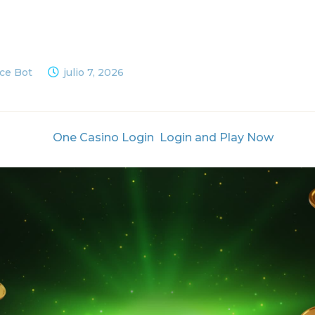
ice Bot
julio 7, 2026