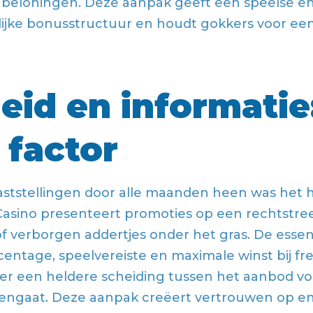
 beloningen. Deze aanpak geeft een speelse e
ijke bonusstructuur en houdt gokkers voor ee
eid en informatie
 factor
 vaststellingen door alle maanden heen was het
Casino presenteert promoties op een rechtstre
of verborgen addertjes onder het gras. De essen
centage, speelvereiste en maximale winst bij fre
is er een heldere scheiding tussen het aanbod 
egengaat. Deze aanpak creëert vertrouwen op 