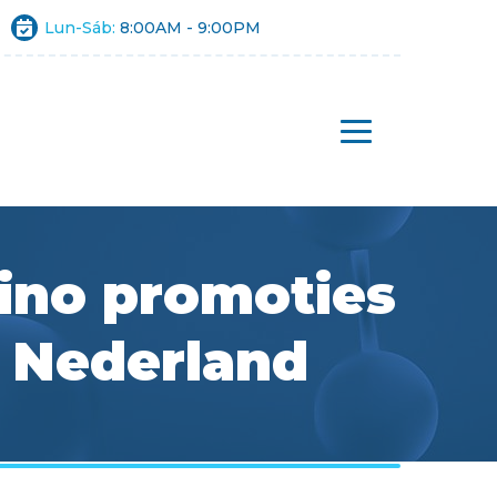
Lun-Sáb:
8:00AM - 9:00PM
ino promoties
r Nederland