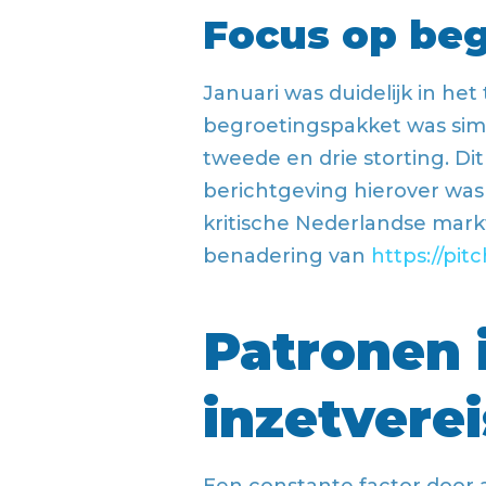
Focus op beg
Januari was duidelijk in h
begroetingspakket was simp
tweede en drie storting. Di
berichtgeving hierover was
kritische Nederlandse markt
benadering van
https://pi
Patronen 
inzetvere
Een constante factor door