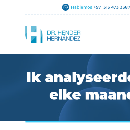
Hablemos
+57 315 473 338
Ik analyseer
elke maand