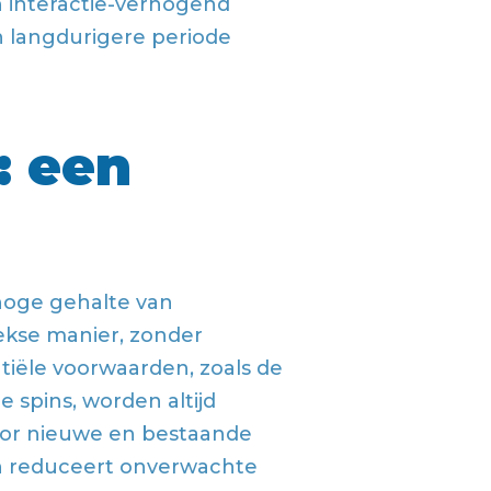
n interactie-verhogend
n langdurigere periode
: een
 hoge gehalte van
ekse manier, zonder
tiële voorwaarden, zoals de
e spins, worden altijd
voor nieuwe en bestaande
en reduceert onverwachte