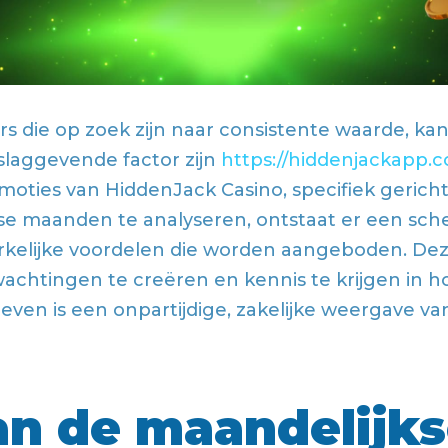
s die op zoek zijn naar consistente waarde, k
slaggevende factor zijn
https://hiddenjackapp.
omoties van HiddenJack Casino, specifiek gerich
se maanden te analyseren, ontstaat er een sch
kelijke voordelen die worden aangeboden. De
wachtingen te creëren en kennis te krijgen in h
even is een onpartijdige, zakelijke weergave v
n de maandelijks