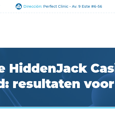
7
Dirección:
Perfect Clinic - Av. 9 Este #6-56
de HiddenJack Cas
: resultaten voo