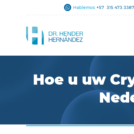
Hablemos
+57 315 473 338
Hoe u uw Cry
Nede