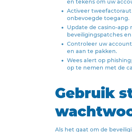
en tekens om uw accoun
Activeer tweefactorau
onbevoegde toegang.
Update de casino-app r
beveiligingspatches en 
Controleer uw account 
en aan te pakken.
Wees alert op phishin
op te nemen met de ca
Gebruik s
wachtwoo
Als het gaat om de beveilig