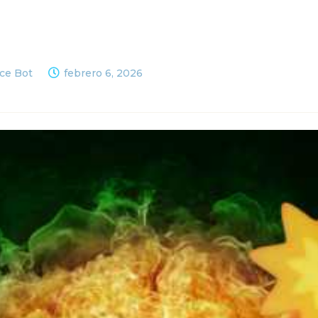
ice Bot
febrero 6, 2026