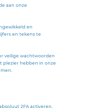
de aan onze
ingewikkeld en
ijfers en tekens te
r veilige wachtwoorden
t plezier hebben in onze
emen.
bsoluut 2FA activeren.