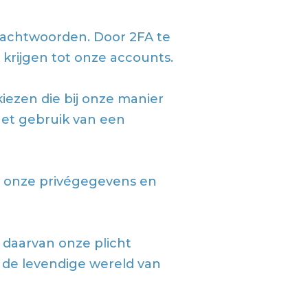
wachtwoorden. Door 2FA te
krijgen tot onze accounts.
iezen die bij onze manier
het gebruik van een
r onze privégegevens en
s daarvan onze plicht
 de levendige wereld van