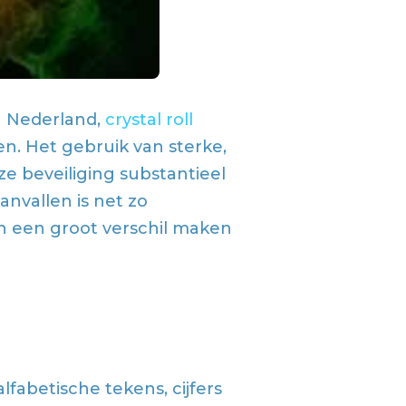
n Nederland,
crystal roll
. Het gebruik van sterke,
e beveiliging substantieel
anvallen is net zo
n een groot verschil maken
abetische tekens, cijfers