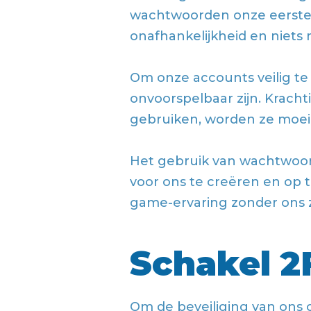
wachtwoorden onze eerste
onafhankelijkheid en niets
Om onze accounts veilig t
onvoorspelbaar zijn. Krachti
gebruiken, worden ze moeil
Het gebruik van wachtwoor
voor ons te creëren en op 
game-ervaring zonder ons 
Schakel 2
Om de beveiliging van ons 