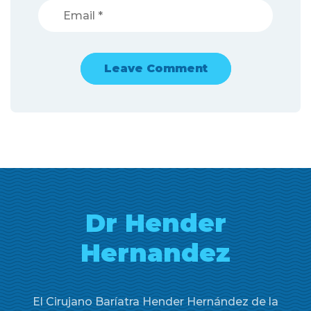
Dr Hender
Hernandez
El Cirujano Baríatra Hender Hernández de la