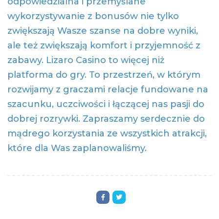
odpowiedzialna i przemyślane
wykorzystywanie z bonusów nie tylko
zwiększają Wasze szanse na dobre wyniki,
ale też zwiększają komfort i przyjemność z
zabawy. Lizaro Casino to więcej niż
platforma do gry. To przestrzeń, w którym
rozwijamy z graczami relacje fundowane na
szacunku, uczciwości i łączącej nas pasji do
dobrej rozrywki. Zapraszamy serdecznie do
mądrego korzystania ze wszystkich atrakcji,
które dla Was zaplanowaliśmy.