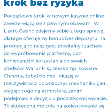
krok bez ryzyka
Początkowe kroki w nowym kasynie online
zawsze wiążą się z pewnymi obawami. W
Lizaro Casino zdajemy sobie z tego sprawę i
dlatego oferujemy bonus bez depozytu. Ta
promocja to nasz gest powitalny i zachęta
do wypróbowania platformy, bez
konieczności korzystania do swoich
środków. Warunki są nieskomplikowane.
Chcemy, żebyście mieli okazję w
rzeczywistości doświadczyć mechanikę gier,
wygląd i ogólną atmosferę, zanim
podejmiecie decyzję o początkowej wpłacie.
To skuteczna metoda na zorientowanie się