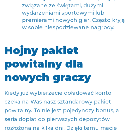
związane ze świętami, dużymi
wydarzeniami sportowymi lub
premierami nowych gier. Często kryją
w sobie niespodziewane nagrody.
Hojny pakiet
powitalny dla
nowych graczy
Kiedy już wybierzecie doładować konto,
czeka na Was nasz sztandarowy pakiet
powitalny. To nie jest pojedynczy bonus, a
seria dopłat do pierwszych depozytów,
rozłożona na kilka dni. Dzięki temu macie