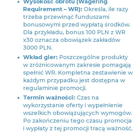
Wysokość obrotu (Wagering
Requirement – WR):
Określa, ile razy
trzeba przewinąć funduszami
bonusowymi przed wypłatą środków.
Dla przykładu, bonus 100 PLN z WR
x30 oznacza obowiązek zakładów
3000 PLN.
Wkład gier:
Poszczególne produkty
w zróżnicowanym zakresie pomagają
spełnić WR. Kompletna zestawienie w
każdym przypadku jest dostępna w
regulaminie promocji.
Termin ważności:
Czas na
wykorzystanie oferty i wypełnienie
wszelkich obowiązujących wymogów.
Po zakończeniu tego czasu promocja
i wypłaty z tej promocji tracą ważność.