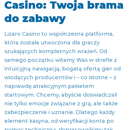
Casino: Twoja brama
do zabawy
Lizaro Casino to współczesna platforma,
która została utworzona dla graczy
szukających kompletnych wrażeń. Od
samego początku witamy Was w strefie z
intuicyjną nawigacją, bogatą ofertą gier od
wiodących producentów i – co istotne – z
naprawdę atrakcyjnym pakietem
startowym. Chcemy, abyście doświadczali
nie tylko emocje związane z grą, ale także
zabezpieczenie i uznanie. Dlatego każdy
element kasyna, od weryfikacji konta po
pomoc techniczną, dopracowaliśmy tak,