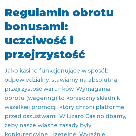
Regulamin obrotu
bonusami:
uczciwość i
przejrzystość
Jako kasino funkcjonujące w sposób
odpowiedzialny, stawiamy na absolutną
przejrzystość warunków. Wymagania
obrotu (wagering) to konieczny składnik
wszelkiej promocji, który chroni platformę
przed oszustwami. W Lizaro Casino dbamy,
żeby nasze własne zasady były
konkurencyjne i rzetelne. Wyraźnie