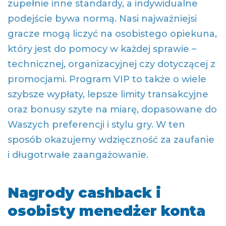
zupełnie inne standardy, a indywidualne
podejście bywa normą. Nasi najważniejsi
gracze mogą liczyć na osobistego opiekuna,
który jest do pomocy w każdej sprawie –
technicznej, organizacyjnej czy dotyczącej z
promocjami. Program VIP to także o wiele
szybsze wypłaty, lepsze limity transakcyjne
oraz bonusy szyte na miarę, dopasowane do
Waszych preferencji i stylu gry. W ten
sposób okazujemy wdzięczność za zaufanie
i długotrwałe zaangażowanie.
Nagrody cashback i
osobisty menedżer konta