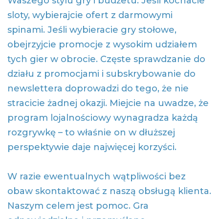
Waszego stylu gry i budżetu. Jeśli kochacie
sloty, wybierajcie ofert z darmowymi
spinami. Jeśli wybieracie gry stołowe,
obejrzyjcie promocje z wysokim udziałem
tych gier w obrocie. Częste sprawdzanie do
działu z promocjami i subskrybowanie do
newslettera doprowadzi do tego, że nie
stracicie żadnej okazji. Miejcie na uwadze, że
program lojalnościowy wynagradza każdą
rozgrywkę – to właśnie on w dłuższej
perspektywie daje najwięcej korzyści.
W razie ewentualnych wątpliwości bez
obaw skontaktować z naszą obsługą klienta.
Naszym celem jest pomoc. Gra