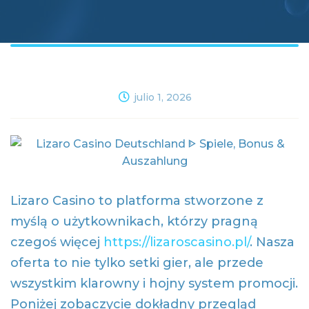
julio 1, 2026
Lizaro Casino to platforma stworzone z
myślą o użytkownikach, którzy pragną
czegoś więcej
https://lizaroscasino.pl/
. Nasza
oferta to nie tylko setki gier, ale przede
wszystkim klarowny i hojny system promocji.
Poniżej zobaczycie dokładny przegląd