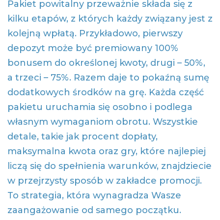
Pakiet powitalny przeważnie składa się z
kilku etapów, z których każdy związany jest z
kolejną wpłatą. Przykładowo, pierwszy
depozyt może być premiowany 100%
bonusem do określonej kwoty, drugi – 50%,
a trzeci – 75%. Razem daje to pokaźną sumę
dodatkowych środków na grę. Każda część
pakietu uruchamia się osobno i podlega
własnym wymaganiom obrotu. Wszystkie
detale, takie jak procent dopłaty,
maksymalna kwota oraz gry, które najlepiej
liczą się do spełnienia warunków, znajdziecie
w przejrzysty sposób w zakładce promocji.
To strategia, która wynagradza Wasze
zaangażowanie od samego początku.