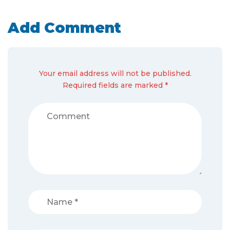
Add Comment
Your email address will not be published.
Required fields are marked *