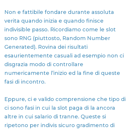
Non e fattibile fondare durante assoluta
verita quando inizia e quando finisce
indivisible passo. Ricordiamo come le slot
sono RNG (piuttosto, Random Number
Generated). Rovina dei risultati
esaurientemente casuali ad esempio non ci
disgrazia modo di controllare
numericamente l’inizio ed la fine di queste
fasi di incontro.
Eppure, ci e valido comprensione che tipo di
ci sono fasi in cui la slot paga di la ancora
altre in cui salario di tranne. Queste si
ripetono per indivis sicuro gradimento di