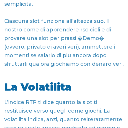
semplicita.
Ciascuna slot funziona all’altezza suo. Il
nostro come di apprendere rso cicli e di
provare una slot per prassi �Demo�
(ovvero, privato di averi veri), ammettere i
momenti se salario di piu ancora dopo
sfruttarli qualora giochiamo con denaro veri.
La Volatilita
L’indice RTP ti dice quanto la slot ti
restituisce verso quegli come giochi. La
volatilita indica, anzi, quanto reiteratamente