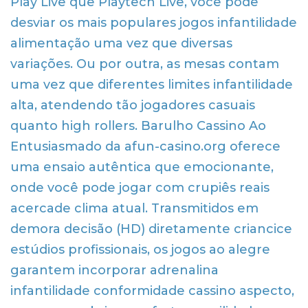
Play Live que Playtech Live, você pode
desviar os mais populares jogos infantilidade
alimentação uma vez que diversas
variações. Ou por outra, as mesas contam
uma vez que diferentes limites infantilidade
alta, atendendo tão jogadores casuais
quanto high rollers. Barulho Cassino Ao
Entusiasmado da afun-casino.org oferece
uma ensaio autêntica que emocionante,
onde você pode jogar com crupiês reais
acercade clima atual. Transmitidos em
demora decisão (HD) diretamente criancice
estúdios profissionais, os jogos ao alegre
garantem incorporar adrenalina
infantilidade conformidade cassino aspecto,