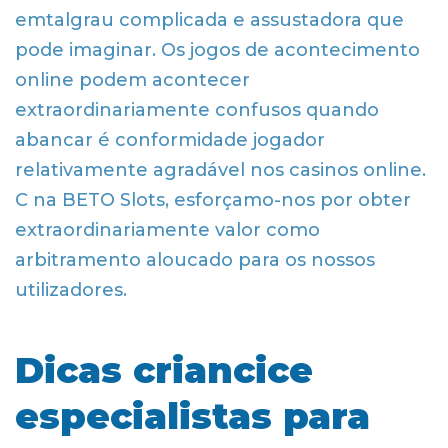
emtalgrau complicada e assustadora que
pode imaginar. Os jogos de acontecimento
online podem acontecer
extraordinariamente confusos quando
abancar é conformidade jogador
relativamente agradável nos casinos online.
C na BETO Slots, esforçamo-nos por obter
extraordinariamente valor como
arbitramento aloucado para os nossos
utilizadores.
Dicas criancice
especialistas para