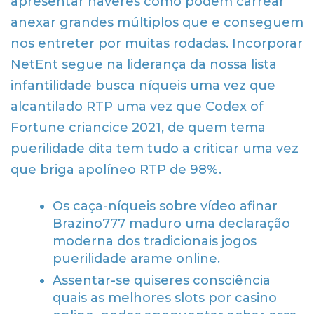
apresentar haveres como podem carrear
anexar grandes múltiplos que e conseguem
nos entreter por muitas rodadas. Incorporar
NetEnt segue na liderança da nossa lista
infantilidade busca níqueis uma vez que
alcantilado RTP uma vez que Codex of
Fortune criancice 2021, de quem tema
puerilidade dita tem tudo a criticar uma vez
que briga apolíneo RTP de 98%.
Os caça-níqueis sobre vídeo afinar
Brazino777 maduro uma declaração
moderna dos tradicionais jogos
puerilidade arame online.
Assentar-se quiseres consciência
quais as melhores slots por casino