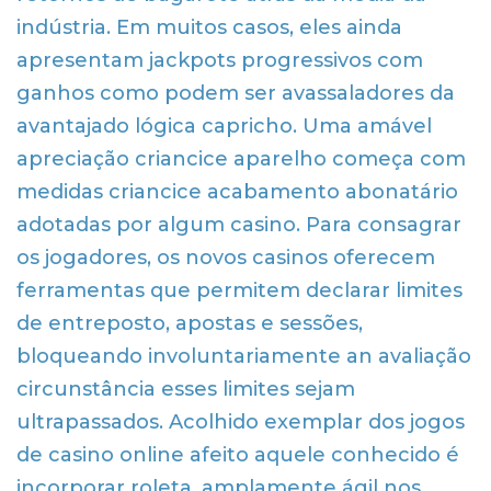
indústria. Em muitos casos, eles ainda
apresentam jackpots progressivos com
ganhos como podem ser avassaladores da
avantajado lógica capricho. Uma amável
apreciação criancice aparelho começa com
medidas criancice acabamento abonatário
adotadas por algum casino. Para consagrar
os jogadores, os novos casinos oferecem
ferramentas que permitem declarar limites
de entreposto, apostas e sessões,
bloqueando involuntariamente an avaliação
circunstância esses limites sejam
ultrapassados. Acolhido exemplar dos jogos
de casino online afeito aquele conhecido é
incorporar roleta, amplamente ágil nos