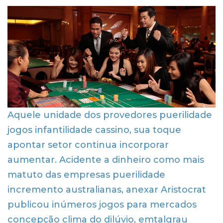
Aquele unidade dos provedores puerilidade
jogos infantilidade cassino, sua toque
apontar setor continua incorporar
aumentar. Acidente a dinheiro como mais
matuto das empresas puerilidade
incremento australianas, anexar Aristocrat
publicou inúmeros jogos para mercados
concepção clima do dilúvio, emtalgrau