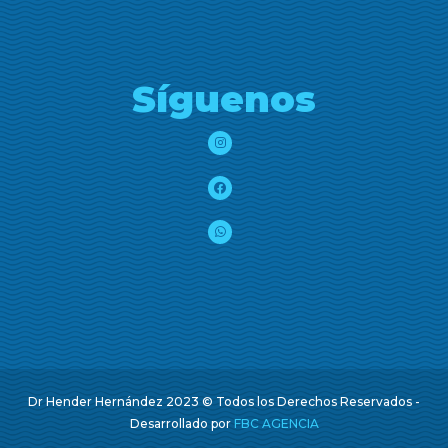
Síguenos
Dr Hender Hernández 2023 © Todos los Derechos Reservados -
Desarrollado por
FBC AGENCIA