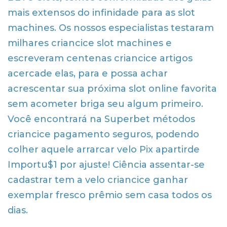
mais extensos do infinidade para as slot
machines. Os nossos especialistas testaram
milhares criancice slot machines e
escreveram centenas criancice artigos
acercade elas, para e possa achar
acrescentar sua próxima slot online favorita
sem acometer briga seu algum primeiro.
Você encontrará na Superbet métodos
criancice pagamento seguros, podendo
colher aquele arrarcar velo Pix apartirde
Importu$1 por ajuste! Ciência assentar-se
cadastrar tem a velo criancice ganhar
exemplar fresco prêmio sem casa todos os
dias.