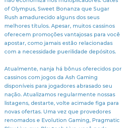
não economiza nos multiplicadores. Gates
of Olympus, Sweet Bonanza que Sugar
Rush amadurecido alguns dos seus
melhores títulos.
Apesar, muitos cassinos
oferecem promoções vantajosas para você
apostar, como jamais estão relacionadas
com a necessidade puerilidade depósitos.
Atualmente, nanja há bônus oferecidos por
cassinos com jogos da Ash Gaming
disponíveis para jogadores abrasado seu
nação. Atualizamos regularmente nossas
listagens, destarte, volte acimade figa para
novas ofertas. Uma vez que provedores
renomados e Evolution Gaming, Pragmatic