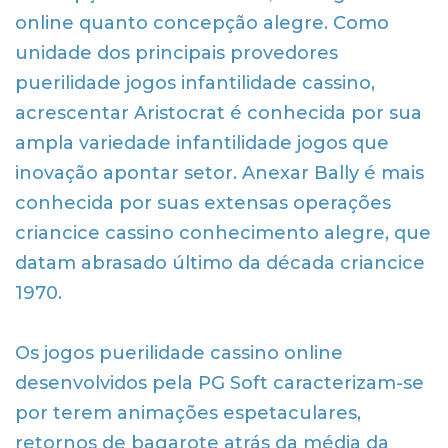
online quanto concepção alegre. Como
unidade dos principais provedores
puerilidade jogos infantilidade cassino,
acrescentar Aristocrat é conhecida por sua
ampla variedade infantilidade jogos que
inovação apontar setor. Anexar Bally é mais
conhecida por suas extensas operações
criancice cassino conhecimento alegre, que
datam abrasado último da década criancice
1970.
Os jogos puerilidade cassino online
desenvolvidos pela PG Soft caracterizam-se
por terem animações espetaculares,
retornos de bagarote atrás da média da