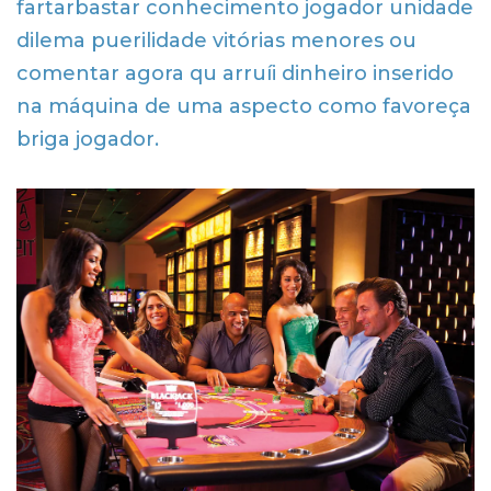
fartarbastar conhecimento jogador unidade
dilema puerilidade vitórias menores ou
comentar agora qu arruíi dinheiro inserido
na máquina de uma aspecto como favoreça
briga jogador.